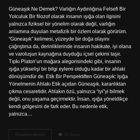
Güneaşık Ne Demek? Varlığın Aydınlığına Felsefi Bir
Yolculuk Bir filozof olarak insanın ışığa olan ilgisini
yalnızca fiziksel bir yönelim olarak değil, varlığın
anlamına duyulan metafizik bir özlem olarak görürüm.
“Güneaşık” kelimesi, yüzeyde bir doğa olayını
çağrıştırsa da, derinliklerinde insanın hakikate, iyi olana
ve varoluşun kaynağına duyduğu içsel çekimi taşır.
Tıpkı Platon’un mağara alegorisindeki gibi, insanın
ışığa yükselişi bir bilgi eylemi olduğu kadar bir ahlaki
dönüşümdür de. Etik Bir Perspektiften Güneaşık: Işığa
Yönelmenin Ahlakı Etik açıdan Güneaşık, karanlıktan
çıkma cesaretidir. Ahlakın özü, yalnızca “iyi”yi bilmek
değil, onu yaşama geçirmektir. İnsan, ışığa yöneldikçe
kendi gölgesini de fark eder. Bu nedenle etik,
yalnızca…
Güneaşık
Devamını okuyun
14 Yorum