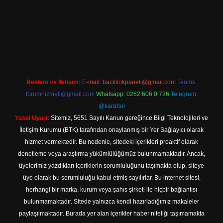
l giriş
Reklam ve İletişim:
E-mail:
backlinkpaneli@gmail.com
Teams:
forumhizmeti@gmail.com
Whatsapp: 0262 606 0 726
Telegram:
@karabul
Yasal Uyarı:
Sitemiz, 5651 Sayılı Kanun gereğince Bilgi Teknolojileri ve
İletişim Kurumu (BTK) tarafından onaylanmış bir Yer Sağlayıcı olarak
hizmet vermektedir. Bu nedenle, sitedeki içerikleri proaktif olarak
denetleme veya araştırma yükümlülüğümüz bulunmamaktadır. Ancak,
üyelerimiz yazdıkları içeriklerin sorumluluğunu taşımakta olup, siteye
üye olarak bu sorumluluğu kabul etmiş sayılırlar. Bu internet sitesi,
herhangi bir marka, kurum veya şahıs şirketi ile hiçbir bağlantısı
bulunmamaktadır. Sitede yalnızca kendi hazırladığımız makaleler
paylaşılmaktadır. Burada yer alan içerikler haber niteliği taşımamakta