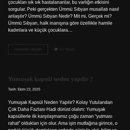
çocukları sık sık hastalananlar, bu varlığın etkisini
sorgular. Peki gerçekten Ümmü Sıbyan musallatı nasıl
anlaşılır? Ümmü Sıbyan Nedir? Mit mi, Gerçek mi?
Ümmü Sıbyan, halk inanışına göre özellikle hamile
kadınlara ve küçük çocuklara…
Ümmü
Devamını okuyun
10 Yorum
sıbyan
olduğunu
nasıl
anlarız
?
Yumuşak kapsül neden yapılır ?
Tarih: Ekim 23, 2025
Yumuşak Kapsül Neden Yapılır? Kolay Yutulandan
Çok Daha Fazlası Hadi dürüst olalım: Yumuşak
kapsüllerle ilk karşılaşmamız çoğu zaman “yutması
rahat” oldukları için olur. Ama işin mutfağına girince, o