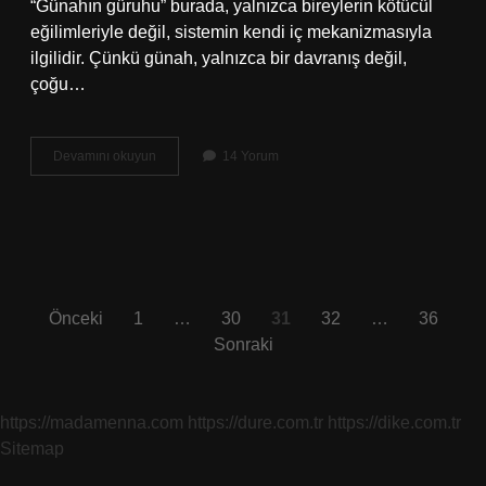
“Günahın güruhu” burada, yalnızca bireylerin kötücül
eğilimleriyle değil, sistemin kendi iç mekanizmasıyla
ilgilidir. Çünkü günah, yalnızca bir davranış değil,
çoğu…
Günahın
Devamını okuyun
14 Yorum
güruhu
ne
demek
?
Yazı
Önceki
1
…
30
31
32
…
36
Sonraki
sayfalaması
https://madamenna.com
https://dure.com.tr
https://dike.com.tr
Sitemap