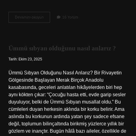
Masson
Devamını okuyun
16 Yorum
Trikrom
boyası
nedir
?
Ümmü sıbyan olduğunu nasıl anlarız ?
Tarih: Ekim 23, 2025
Ümmü Sıbyan Olduğunu Nasıl Anlarız? Bir Rivayetin
Gölgesinde Başlayan Merak Birçok Anadolu
kasabasında, geceleri anlatılan hikâyelerden biri hep
aynı kökten çıkar: “Çocuğu hasta etti, evde garip sesler
duyuluyor, belki de Ümmü Sıbyan musallat oldu.” Bu
cümleleri duyan herkesin aklında bir korku belirir. Ama
aslında bu korkunun ardında yatan şey sadece efsane
değil, toplumun bilinçaltında birikmiş yüzlerce yıllık bir
gözlem ve inançtır. Bugün hâlâ bazı aileler, özellikle de