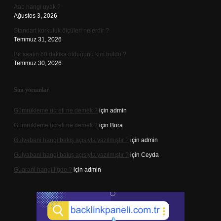
Aab hangi uyak ?
Ağustos 3, 2026
Standart korkuluk ölçüleri nelerdir ?
Temmuz 31, 2026
Bir saatin 60 dakika olduğunu kim buldu ?
Temmuz 30, 2026
Son yorumlar
Gümrükleme ücreti ne demek ?
için
admin
Gümrükleme ücreti ne demek ?
için
Bora
Gulyabani hangi bakış açısıyla yazılmıştır ?
için
admin
Gulyabani hangi bakış açısıyla yazılmıştır ?
için
Ceyda
Guarani hangi ligde ?
için
admin