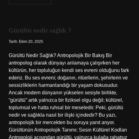
akıllı
mı
?
Gürültü nedir sağlık ?
Tarih: Ekim 20, 2025
Gürültü Nedir Sağlık? Antropolojik Bir Bakış Bir
antropolog olarak dünyayı anlamaya çalışırken her
kültürün, her topluluğun kendi ses evreni olduğunu fark
ederiz. Bu ses evreni; doğanın, ritüellerin, şehirlerin ve
sessizliklerin harmanlandığı bir yaşam dokusudur.
Ancak modern dünyanın yükselen sesiyle birlikte,
“gürültü” artık yalnızca bir fiziksel olgu değil; kültürel,
toplumsal ve hatta ruhsal bir meseledir. Peki, gürültü
nedir ve sağlıkla nasıl bir ilişki içindedir? Bu yazı,
antropolojik bir mercekten bu soruya yanıt arıyor.
Gürültünün Antropolojik Tanımı: Sesin Kültürel Kodları
Antropoloji açısından gürültü, yalnızca kulağa rahatsız