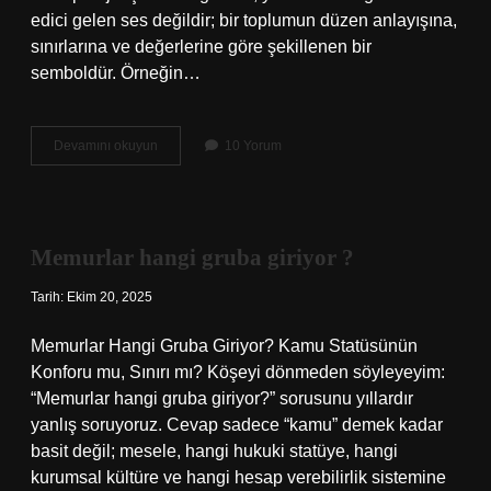
edici gelen ses değildir; bir toplumun düzen anlayışına,
sınırlarına ve değerlerine göre şekillenen bir
semboldür. Örneğin…
Gürültü
Devamını okuyun
10 Yorum
nedir
sağlık
?
Memurlar hangi gruba giriyor ?
Tarih: Ekim 20, 2025
Memurlar Hangi Gruba Giriyor? Kamu Statüsünün
Konforu mu, Sınırı mı? Köşeyi dönmeden söyleyeyim:
“Memurlar hangi gruba giriyor?” sorusunu yıllardır
yanlış soruyoruz. Cevap sadece “kamu” demek kadar
basit değil; mesele, hangi hukuki statüye, hangi
kurumsal kültüre ve hangi hesap verebilirlik sistemine