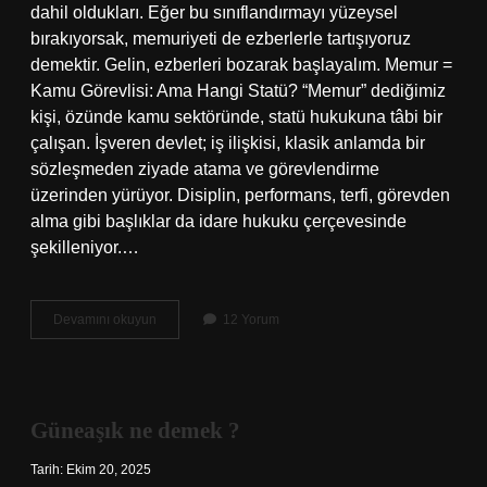
dahil oldukları. Eğer bu sınıflandırmayı yüzeysel
bırakıyorsak, memuriyeti de ezberlerle tartışıyoruz
demektir. Gelin, ezberleri bozarak başlayalım. Memur =
Kamu Görevlisi: Ama Hangi Statü? “Memur” dediğimiz
kişi, özünde kamu sektöründe, statü hukukuna tâbi bir
çalışan. İşveren devlet; iş ilişkisi, klasik anlamda bir
sözleşmeden ziyade atama ve görevlendirme
üzerinden yürüyor. Disiplin, performans, terfi, görevden
alma gibi başlıklar da idare hukuku çerçevesinde
şekilleniyor.…
Memurlar
Devamını okuyun
12 Yorum
hangi
gruba
giriyor
?
Güneaşık ne demek ?
Tarih: Ekim 20, 2025