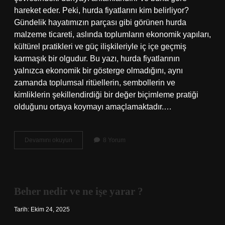
hareket eder. Peki, hurda fiyatlarını kim belirliyor?
Gündelik hayatımızın parçası gibi görünen hurda
malzeme ticareti, aslında toplumların ekonomik yapıları,
kültürel pratikleri ve güç ilişkileriyle iç içe geçmiş
karmaşık bir olgudur. Bu yazı, hurda fiyatlarının
yalnızca ekonomik bir gösterge olmadığını, aynı
zamanda toplumsal ritüellerin, sembollerin ve
kimliklerin şekillendirdiği bir değer biçimleme pratiği
olduğunu ortaya koymayı amaçlamaktadır.…
Hurda
Devamını okuyun
8 Yorum
fiyatlarını
kim
belirliyor
?
Beher nedir ve ne işe yarar ?
Tarih: Ekim 24, 2025