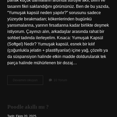
parlak küçük damlaların ardında sürüyle akıl, bilim ve
tasarım fikri saklandığını görürsünüz. Ben de bu yazıda,
“Yumuşak kapsül neden yapılır?” sorusunu sadece
yüzeyde bırakmadan; kökenlerinden bugünkü
yansımalarına, yarının fırsatlarına kadar birlikte deşmek
istiyorum. Çayınızı alın, arkadaşlar arasında rahat bir
sohbet tadında ilerleyelim. Kısaca: Yumuşak Kapsül
(Softgel) Nedir? Yumuşak kapsül, esnek bir kılıf
(çoğunlukla jelatin + plastifiyanlar) içine yağ, çözeltı ya
da süspansiyon halinde etkin madde doldurularak tek
parça halinde mühürlenen bir dozaj…
Yumuşak
Devamını okuyun
10 Yorum
kapsül
neden
yapılır
?
Poodle akıllı mı ?
Tarih: Ekim 20, 2025