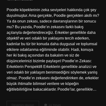
Poodle köpeklerinin zeka seviyeleri hakkında çok şey
duyulmuştur. Ama gerçekte, Poodle gerçekten akıllı mı?
Ya da onun zekası, sadece davranışlarının bir sonucu
mu? Bu yazıda, Poodle’ın zekasını farklı bakış
açılarıyla değerlendireceğiz. Erkekler genellikle daha
objektif ve veri odaklı bir yaklaşımı tercih ederken,
kadınlar bu tür bir konuda daha duygusal ve toplumsal
etkilere odaklanma eğiliminde olabilir. Hadi, konuya
her iki bakış açısından da bakalım ve siz de
düşüncelerinizi bizimle paylaşın! Poodle’ın Zekası:
Erkeklerin Perspektifi Erkeklerin genellikle analizci ve
veri odaklı bir yaklaşım benimsediğini söylemek yanlış
olmaz. Poodle’ın zekasını değerlendirirken de, erkekler
büyük ihtimalle bilimsel verilere ve köpeğin
eğitilebilirliğine bakacaklardır. Poodle’lar, genellikle…
Poodle
Devamını okuyun
14 Yorum