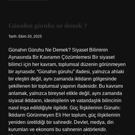
ne
demek
?
Günahın güruhu ne demek ?
Tarih: Ekim 20, 2025
Günahın Güruhu Ne Demek? Siyaset Biliminin
Aynasında Bir Kavramın Çözümlemesi Bir siyaset
bilimci için her kavram, toplumsal düzenin görünmeyen
bir aynasıdır. “Günahın güruhu” ifadesi, yalnızca ahlaki
bir eleştiri değil, aynı zamanda iktidarın gölgesinde
şekillenen bir toplumsal yapının ifadesidir. Bu kavramı
anlamak, yalnızca bireysel etikle değil, aynı zamanda
siyasal iktidarın, ideolojilerin ve vatandaşlık bilincinin
nasıl inşa edildiğiyle ilgilidir. Güç İlişkilerinin Günahı:
İktidarın Görünmeyen Eli Her toplum, güç ilişkilerinin
yeniden üretildiği bir sahnedir. Devlet, medya, din
kurumları ve ekonomi bu sahnenin aktörleridir.