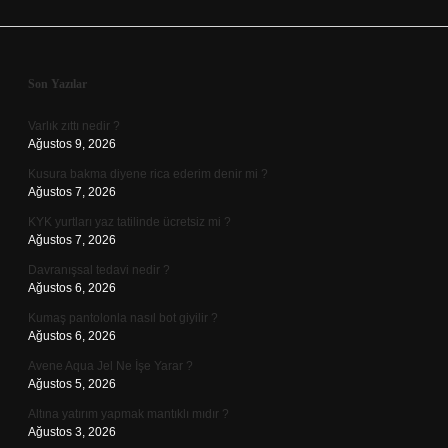
Sidebar
Son Yazılar
Varlık zıttı nedir ?
Ağustos 9, 2026
Kusura bakma diyene rica ederim denir mi ?
Ağustos 7, 2026
KYK yurtları yaz tatilinde ücretsiz mi ?
Ağustos 7, 2026
Davranışsal tedavi nedir ?
Ağustos 6, 2026
Kumaş pantolonla nasıl bot giyilir ?
Ağustos 6, 2026
Avene Aqua Jel Ne İşe Yarar ?
Ağustos 5, 2026
Altına yatırım yapmak mantıklı mıdır ?
Ağustos 3, 2026