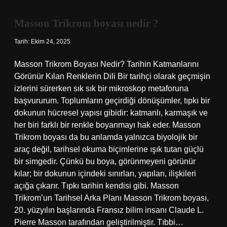
işe
yarar
Masson Trikrom boyası nedir ?
?
Tarih: Ekim 24, 2025
Masson Trikrom Boyası Nedir? Tarihin Katmanlarını
Görünür Kılan Renklerin Dili Bir tarihçi olarak geçmişin
izlerini sürerken sık sık bir mikroskop metaforuna
başvururum. Toplumların geçirdiği dönüşümler, tıpkı bir
dokunun hücresel yapısı gibidir: katmanlı, karmaşık ve
her biri farklı bir renkle boyanmayı hak eder. Masson
Trikrom boyası da bu anlamda yalnızca biyolojik bir
araç değil, tarihsel okuma biçimlerine ışık tutan güçlü
bir simgedir. Çünkü bu boya, görünmeyeni görünür
kılar; bir dokunun içindeki sınırları, yapıları, ilişkileri
açığa çıkarır. Tıpkı tarihin kendisi gibi. Masson
Trikrom’un Tarihsel Arka Planı Masson Trikrom boyası,
20. yüzyılın başlarında Fransız bilim insanı Claude L.
Pierre Masson tarafından geliştirilmiştir. Tıbbi…