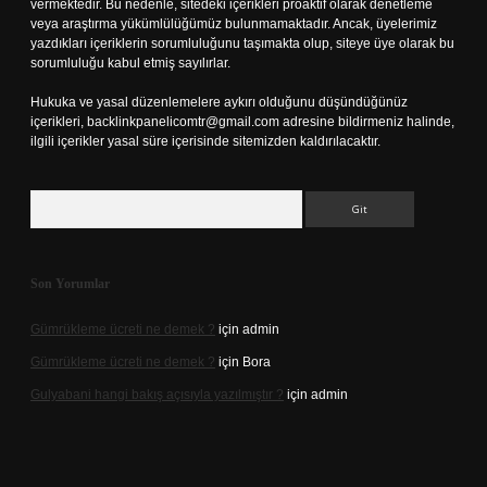
vermektedir. Bu nedenle, sitedeki içerikleri proaktif olarak denetleme
veya araştırma yükümlülüğümüz bulunmamaktadır. Ancak, üyelerimiz
yazdıkları içeriklerin sorumluluğunu taşımakta olup, siteye üye olarak bu
sorumluluğu kabul etmiş sayılırlar.
Hukuka ve yasal düzenlemelere aykırı olduğunu düşündüğünüz
içerikleri,
backlinkpanelicomtr@gmail.com
adresine bildirmeniz halinde,
ilgili içerikler yasal süre içerisinde sitemizden kaldırılacaktır.
Arama
Son Yorumlar
Gümrükleme ücreti ne demek ?
için
admin
Gümrükleme ücreti ne demek ?
için
Bora
Gulyabani hangi bakış açısıyla yazılmıştır ?
için
admin