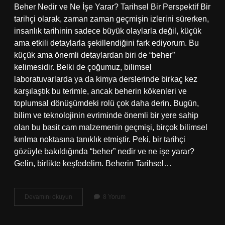
Beher Nedir ve Ne İşe Yarar? Tarihsel Bir Perspektif Bir
tarihçi olarak, zaman zaman geçmişin izlerini sürerken,
insanlık tarihinin sadece büyük olaylarla değil, küçük
ama etkili detaylarla şekillendiğini fark ediyorum. Bu
küçük ama önemli detaylardan biri de “beher”
kelimesidir. Belki de çoğumuz, bilimsel
laboratuvarlarda ya da kimya derslerinde birkaç kez
karşılaştık bu terimle, ancak beherin kökenleri ve
toplumsal dönüşümdeki rolü çok daha derin. Bugün,
bilim ve teknolojinin evriminde önemli bir yere sahip
olan bu basit cam malzemenin geçmişi, birçok bilimsel
kırılma noktasına tanıklık etmiştir. Peki, bir tarihçi
gözüyle bakıldığında “beher” nedir ve ne işe yarar?
Gelin, birlikte keşfedelim. Beherin Tarihsel…
Beher
Devamını okuyun
8 Yorum
nedir
ve
ne