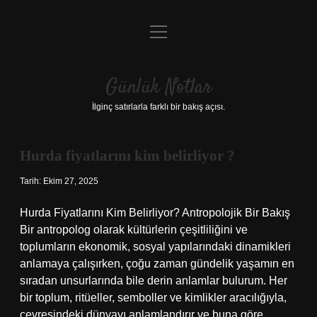
menüyü
Anasayfa
aç
Gizlilik Politikası
Günlük Notlar
Yasal Uyarı
İlginç satırlarla farklı bir bakış açısı.
Hakkımızda
Hurda fiyatlarını kim belirliyor ?
Günlük
Tarih: Ekim 27, 2025
Notlar
Hurda Fiyatlarını Kim Belirliyor? Antropolojik Bir Bakış
Yazılar
Bir antropolog olarak kültürlerin çeşitliliğini ve
toplumların ekonomik, sosyal yapılarındaki dinamikleri
anlamaya çalışırken, çoğu zaman gündelik yaşamın en
sıradan unsurlarında bile derin anlamlar bulurum. Her
bir toplum, ritüeller, semboller ve kimlikler aracılığıyla,
çevresindeki dünyayı anlamlandırır ve buna göre