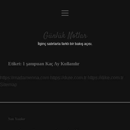
menüyü
Anasayfa
aç
Gizlilik Politikası
Günlük Notlar
Yasal Uyarı
İlginç satırlarla farklı bir bakış açısı.
Hakkımızda
Etiket:
1 şampuan Kaç Ay Kullanılır
https://madamenna.com
https://dure.com.tr
https://dike.com.tr
Sitemap
Sidebar
Son Yazılar