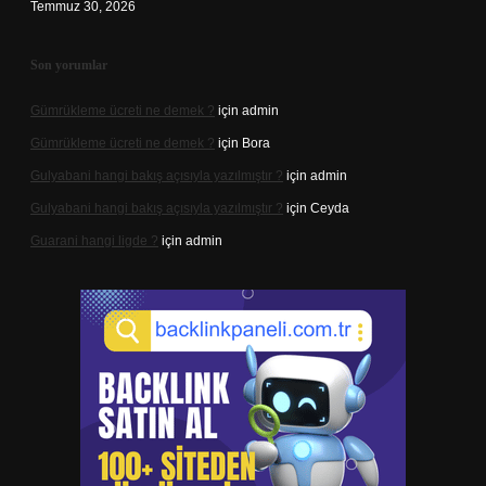
Temmuz 30, 2026
Son yorumlar
Gümrükleme ücreti ne demek ?
için
admin
Gümrükleme ücreti ne demek ?
için
Bora
Gulyabani hangi bakış açısıyla yazılmıştır ?
için
admin
Gulyabani hangi bakış açısıyla yazılmıştır ?
için
Ceyda
Guarani hangi ligde ?
için
admin