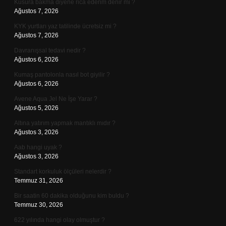
Kusura bakma diyene rica ederim denir mi ?
Ağustos 7, 2026
KYK yurtları yaz tatilinde ücretsiz mi ?
Ağustos 7, 2026
Davranışsal tedavi nedir ?
Ağustos 6, 2026
Kumaş pantolonla nasıl bot giyilir ?
Ağustos 6, 2026
Avene Aqua Jel Ne İşe Yarar ?
Ağustos 5, 2026
Altına yatırım yapmak mantıklı mıdır ?
Ağustos 3, 2026
Aab hangi uyak ?
Ağustos 3, 2026
Standart korkuluk ölçüleri nelerdir ?
Temmuz 31, 2026
Bir saatin 60 dakika olduğunu kim buldu ?
Temmuz 30, 2026
622 yılında hangi olay olmuştur ?