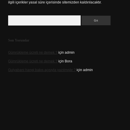
ilgili içerikler yasal süre içerisinde sitemizden kaldırılacaktır.
Arama
Son Yorumlar
Gümrükleme ücreti ne demek ?
için
admin
Gümrükleme ücreti ne demek ?
için
Bora
Gulyabani hangi bakış açısıyla yazılmıştır ?
için
admin
riş