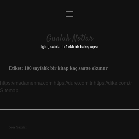
menüyü
Anasayfa
aç
Gizlilik Politikası
Günlük Notlar
Yasal Uyarı
İlginç satırlarla farklı bir bakış açısı.
Hakkımızda
Etiket:
100 sayfalık bir kitap kaç saatte okunur
https://madamenna.com
https://dure.com.tr
https://dike.com.tr
Sitemap
Sidebar
Son Yazılar