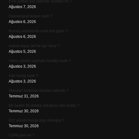
KYK yurtları yaz tatilinde ücretsiz mi ?
Ağustos 7, 2026
Davranışsal tedavi nedir ?
Ağustos 6, 2026
Kumaş pantolonla nasıl bot giyilir ?
Ağustos 6, 2026
Avene Aqua Jel Ne İşe Yarar ?
Ağustos 5, 2026
Altına yatırım yapmak mantıklı mıdır ?
Ağustos 3, 2026
Aab hangi uyak ?
Ağustos 3, 2026
Standart korkuluk ölçüleri nelerdir ?
Temmuz 31, 2026
Bir saatin 60 dakika olduğunu kim buldu ?
Temmuz 30, 2026
622 yılında hangi olay olmuştur ?
Temmuz 30, 2026
USPA yerli mi ?