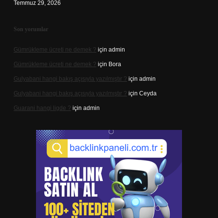
Temmuz 29, 2026
Son yorumlar
Gümrükleme ücreti ne demek ?
için
admin
Gümrükleme ücreti ne demek ?
için
Bora
Gulyabani hangi bakış açısıyla yazılmıştır ?
için
admin
Gulyabani hangi bakış açısıyla yazılmıştır ?
için
Ceyda
Guarani hangi ligde ?
için
admin