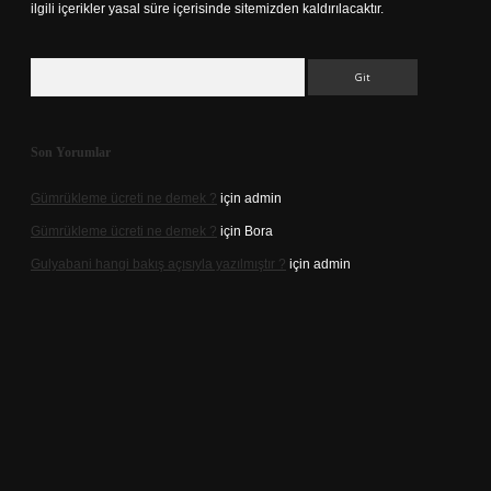
ilgili içerikler yasal süre içerisinde sitemizden kaldırılacaktır.
Arama
Son Yorumlar
Gümrükleme ücreti ne demek ?
için
admin
Gümrükleme ücreti ne demek ?
için
Bora
Gulyabani hangi bakış açısıyla yazılmıştır ?
için
admin
riş