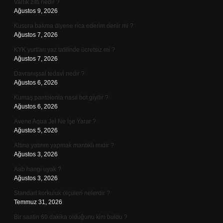
Varlık zıttı nedir ?
Ağustos 9, 2026
Kusura bakma diyene rica ederim denir mi ?
Ağustos 7, 2026
KYK yurtları yaz tatilinde ücretsiz mi ?
Ağustos 7, 2026
Davranışsal tedavi nedir ?
Ağustos 6, 2026
Kumaş pantolonla nasıl bot giyilir ?
Ağustos 6, 2026
Avene Aqua Jel Ne İşe Yarar ?
Ağustos 5, 2026
Altına yatırım yapmak mantıklı mıdır ?
Ağustos 3, 2026
Aab hangi uyak ?
Ağustos 3, 2026
Standart korkuluk ölçüleri nelerdir ?
Temmuz 31, 2026
Bir saatin 60 dakika olduğunu kim buldu ?