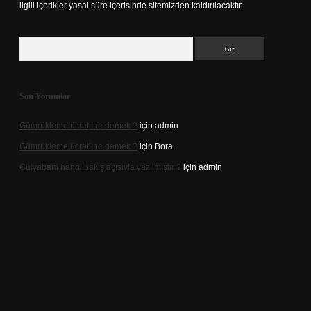
ilgili içerikler yasal süre içerisinde sitemizden kaldırılacaktır.
Arama
Son Yorumlar
Gümrükleme ücreti ne demek ?
için
admin
Gümrükleme ücreti ne demek ?
için
Bora
Gulyabani hangi bakış açısıyla yazılmıştır ?
için
admin
cel giriş