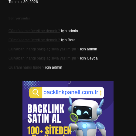
Temmuz 30, 2026
Son yorumlar
Gümrükleme ücreti ne demek ?
için
admin
Gümrükleme ücreti ne demek ?
için
Bora
Gulyabani hangi bakış açısıyla yazılmıştır ?
için
admin
Gulyabani hangi bakış açısıyla yazılmıştır ?
için
Ceyda
Guarani hangi ligde ?
için
admin