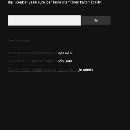
ilgili içerikler yasal süre içerisinde sitemizden kaldırılacaktır.
Arama
Son Yorumlar
Gümrükleme ücreti ne demek ?
için
admin
Gümrükleme ücreti ne demek ?
için
Bora
Gulyabani hangi bakış açısıyla yazılmıştır ?
için
admin
riş