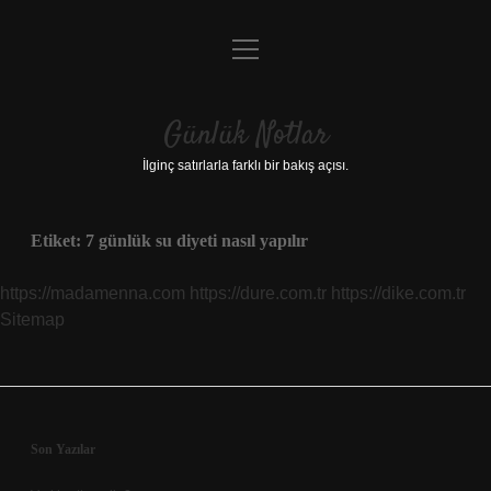
menüyü
Anasayfa
aç
Gizlilik Politikası
Günlük Notlar
Yasal Uyarı
İlginç satırlarla farklı bir bakış açısı.
Hakkımızda
Etiket:
7 günlük su diyeti nasıl yapılır
https://madamenna.com
https://dure.com.tr
https://dike.com.tr
Sitemap
Sidebar
Son Yazılar