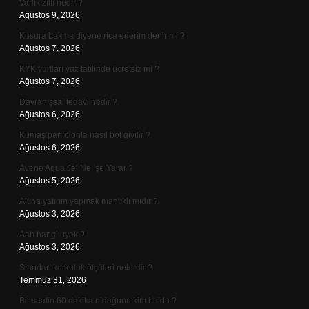
Varlık zıttı nedir ?
Ağustos 9, 2026
Kusura bakma diyene rica ederim denir mi ?
Ağustos 7, 2026
KYK yurtları yaz tatilinde ücretsiz mi ?
Ağustos 7, 2026
Davranışsal tedavi nedir ?
Ağustos 6, 2026
Kumaş pantolonla nasıl bot giyilir ?
Ağustos 6, 2026
Avene Aqua Jel Ne İşe Yarar ?
Ağustos 5, 2026
Altına yatırım yapmak mantıklı mıdır ?
Ağustos 3, 2026
Aab hangi uyak ?
Ağustos 3, 2026
Standart korkuluk ölçüleri nelerdir ?
Temmuz 31, 2026
Bir saatin 60 dakika olduğunu kim buldu ?