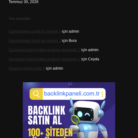
Temmuz 30, 2026
Son yorumlar
Gümrükleme ücreti ne demek ?
için
admin
Gümrükleme ücreti ne demek ?
için
Bora
Gulyabani hangi bakış açısıyla yazılmıştır ?
için
admin
Gulyabani hangi bakış açısıyla yazılmıştır ?
için
Ceyda
Guarani hangi ligde ?
için
admin