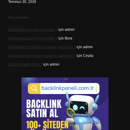
Temmuz 30, 2026
Son yorumlar
Gümrükleme ücreti ne demek ?
için
admin
Gümrükleme ücreti ne demek ?
için
Bora
Gulyabani hangi bakış açısıyla yazılmıştır ?
için
admin
Gulyabani hangi bakış açısıyla yazılmıştır ?
için
Ceyda
Guarani hangi ligde ?
için
admin