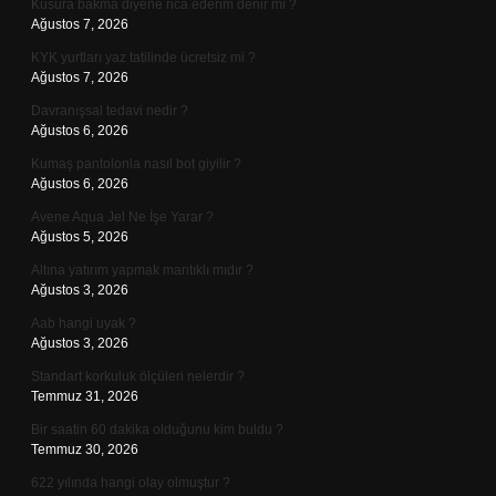
Kusura bakma diyene rica ederim denir mi ?
Ağustos 7, 2026
KYK yurtları yaz tatilinde ücretsiz mi ?
Ağustos 7, 2026
Davranışsal tedavi nedir ?
Ağustos 6, 2026
Kumaş pantolonla nasıl bot giyilir ?
Ağustos 6, 2026
Avene Aqua Jel Ne İşe Yarar ?
Ağustos 5, 2026
Altına yatırım yapmak mantıklı mıdır ?
Ağustos 3, 2026
Aab hangi uyak ?
Ağustos 3, 2026
Standart korkuluk ölçüleri nelerdir ?
Temmuz 31, 2026
Bir saatin 60 dakika olduğunu kim buldu ?
Temmuz 30, 2026
622 yılında hangi olay olmuştur ?