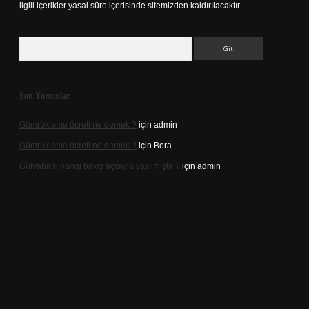
ilgili içerikler yasal süre içerisinde sitemizden kaldırılacaktır.
Arama
Son Yorumlar
Gümrükleme ücreti ne demek ?
için
admin
Gümrükleme ücreti ne demek ?
için
Bora
Gulyabani hangi bakış açısıyla yazılmıştır ?
için
admin
riş