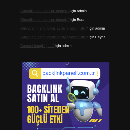
Gümrükleme ücreti ne demek ?
için
admin
Gümrükleme ücreti ne demek ?
için
Bora
Gulyabani hangi bakış açısıyla yazılmıştır ?
için
admin
Gulyabani hangi bakış açısıyla yazılmıştır ?
için
Ceyda
Guarani hangi ligde ?
için
admin