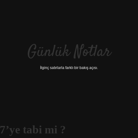
Günlük Notlar
İlginç satırlarla farklı bir bakış açısı.
7’ye tabi mi ?