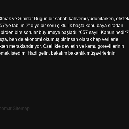
Olmak ve Sınırlar Bugün bir sabah kahvemi yudumlarken, ofistek
7’ye tabi mi?” diye bir soru çıktı. İlk başta konu baya sıradan
ni birden bire sorular büyümeye başladı: “657 sayılı Kanun nedir?
nuçta, ben de ekonomi okumuş bir insan olarak hep verilerle
ten meraklandırıyor. Özellikle devletin ve kamu görevlilerinin
emek istedim. Hadi gelin, bakalım bakanlık müşavirlerinin
.com.tr
Sitemap