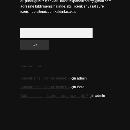
düşündüğünüz içerikleri,
backlinkpanelicomtr@gmail.com
adresine bildirmeniz halinde, ilgili içerikler yasal süre
içerisinde sitemizden kaldırılacaktır.
Arama
Son Yorumlar
Gümrükleme ücreti ne demek ?
için
admin
Gümrükleme ücreti ne demek ?
için
Bora
Gulyabani hangi bakış açısıyla yazılmıştır ?
için
admin