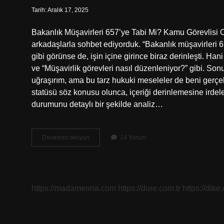
Tarih: Aralık 17, 2025
Bakanlık Müşavirleri 657’ye Tabi Mi? Kamu Görevlisi 
arkadaşlarla sohbet ediyorduk. “Bakanlık müşavirleri 65
gibi görünse de, işin içine girince biraz derinleşti. Ha
ve “Müşavirlik görevleri nasıl düzenleniyor?” gibi. So
uğraşırım, ama bu tarz hukuki meseleler de beni gerçek
statüsü söz konusu olunca, içeriği derinlemesine irdel
durumunu detaylı bir şekilde analiz…
Bakanlık
Devamını okuyun
14 Yorum
müşavirleri
657’ye
tabi
mi
?
https://madamenna.com
https://dure.com.tr
https://dike