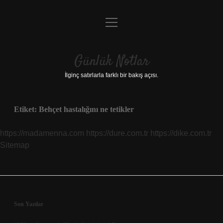
menüyü
Anasayfa
aç
Gizlilik Politikası
Günlük Notlar
Yasal Uyarı
İlginç satırlarla farklı bir bakış açısı.
Hakkımızda
Etiket:
Behçet hastalığını ne tetikler
https://madamenna.com
https://dure.com.tr
https://dike.com.tr
Sitemap
Sidebar
Son Yazılar