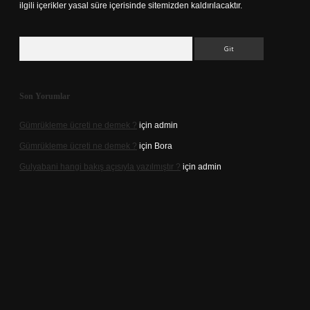
ilgili içerikler yasal süre içerisinde sitemizden kaldırılacaktır.
Arama
Son Yorumlar
Gümrükleme ücreti ne demek ?
için
admin
Gümrükleme ücreti ne demek ?
için
Bora
Gulyabani hangi bakış açısıyla yazılmıştır ?
için
admin
iriş