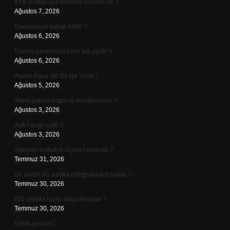
KYK yurtları yaz tatilinde ücretsiz mi ?
Ağustos 7, 2026
Davranışsal tedavi nedir ?
Ağustos 6, 2026
Kumaş pantolonla nasıl bot giyilir ?
Ağustos 6, 2026
Avene Aqua Jel Ne İşe Yarar ?
Ağustos 5, 2026
Altına yatırım yapmak mantıklı mıdır ?
Ağustos 3, 2026
Aab hangi uyak ?
Ağustos 3, 2026
Standart korkuluk ölçüleri nelerdir ?
Temmuz 31, 2026
Bir saatin 60 dakika olduğunu kim buldu ?
Temmuz 30, 2026
622 yılında hangi olay olmuştur ?
Temmuz 30, 2026
USPA yerli mi ?