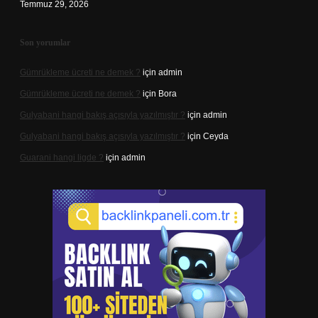
Temmuz 29, 2026
Son yorumlar
Gümrükleme ücreti ne demek ?
için
admin
Gümrükleme ücreti ne demek ?
için
Bora
Gulyabani hangi bakış açısıyla yazılmıştır ?
için
admin
Gulyabani hangi bakış açısıyla yazılmıştır ?
için
Ceyda
Guarani hangi ligde ?
için
admin