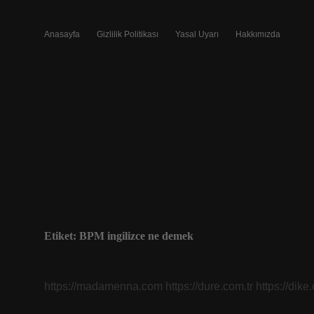
Anasayfa
Gizlilik Politikası
Yasal Uyarı
Hakkımızda
Etiket:
BPM ingilizce ne demek
https://madamenna.com
https://dure.com.tr
https://dike