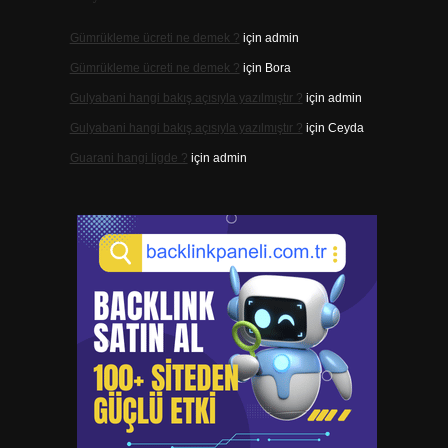
Gümrükleme ücreti ne demek ?
için
admin
Gümrükleme ücreti ne demek ?
için
Bora
Gulyabani hangi bakış açısıyla yazılmıştır ?
için
admin
Gulyabani hangi bakış açısıyla yazılmıştır ?
için
Ceyda
Guarani hangi ligde ?
için
admin