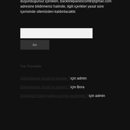
düşündüğünüz içerikleri,
backlinkpanelicomtr@gmail.com
adresine bildirmeniz halinde, ilgili içerikler yasal süre
içerisinde sitemizden kaldırılacaktır.
Arama
Son Yorumlar
Gümrükleme ücreti ne demek ?
için
admin
Gümrükleme ücreti ne demek ?
için
Bora
Gulyabani hangi bakış açısıyla yazılmıştır ?
için
admin