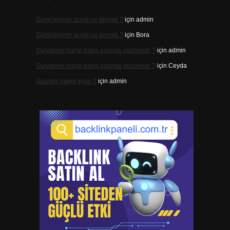
Gümrükleme ücreti ne demek ?
için
admin
Gümrükleme ücreti ne demek ?
için
Bora
Gulyabani hangi bakış açısıyla yazılmıştır ?
için
admin
Gulyabani hangi bakış açısıyla yazılmıştır ?
için
Ceyda
Guarani hangi ligde ?
için
admin