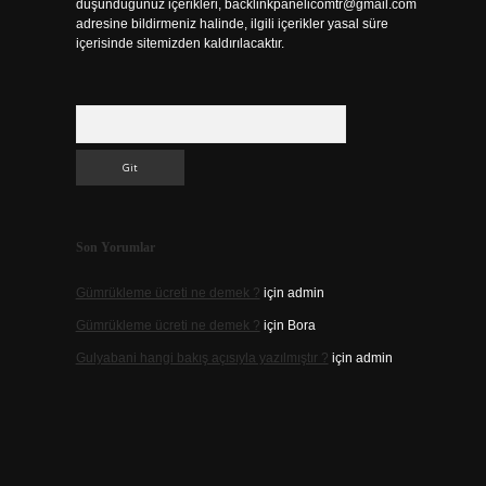
düşündüğünüz içerikleri,
backlinkpanelicomtr@gmail.com
adresine bildirmeniz halinde, ilgili içerikler yasal süre
içerisinde sitemizden kaldırılacaktır.
Arama
Son Yorumlar
Gümrükleme ücreti ne demek ?
için
admin
Gümrükleme ücreti ne demek ?
için
Bora
Gulyabani hangi bakış açısıyla yazılmıştır ?
için
admin