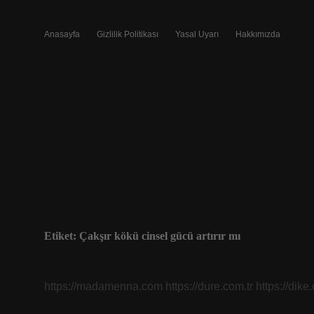
Anasayfa
Gizlilik Politikası
Yasal Uyarı
Hakkımızda
Etiket:
Çakşır kökü cinsel gücü artırır mı
https://madamenna.com
https://dure.com.tr
https://dike