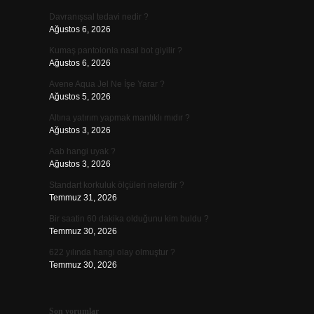
Davranışsal tedavi nedir ?
Ağustos 6, 2026
Kumaş pantolonla nasıl bot giyilir ?
Ağustos 6, 2026
Avene Aqua Jel Ne İşe Yarar ?
Ağustos 5, 2026
Altına yatırım yapmak mantıklı mıdır ?
Ağustos 3, 2026
Aab hangi uyak ?
Ağustos 3, 2026
Standart korkuluk ölçüleri nelerdir ?
Temmuz 31, 2026
Bir saatin 60 dakika olduğunu kim buldu ?
Temmuz 30, 2026
622 yılında hangi olay olmuştur ?
Temmuz 30, 2026
Son yorumlar