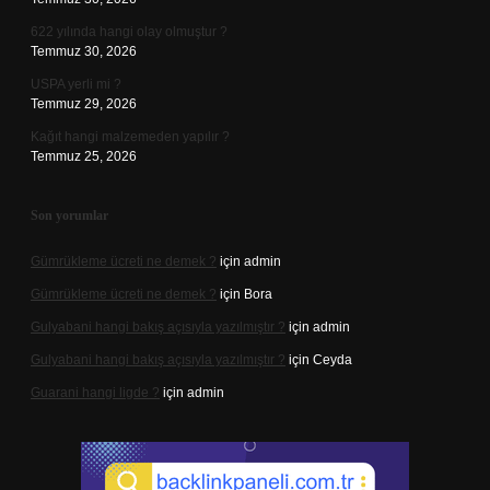
622 yılında hangi olay olmuştur ?
Temmuz 30, 2026
USPA yerli mi ?
Temmuz 29, 2026
Kağıt hangi malzemeden yapılır ?
Temmuz 25, 2026
Son yorumlar
Gümrükleme ücreti ne demek ?
için
admin
Gümrükleme ücreti ne demek ?
için
Bora
Gulyabani hangi bakış açısıyla yazılmıştır ?
için
admin
Gulyabani hangi bakış açısıyla yazılmıştır ?
için
Ceyda
Guarani hangi ligde ?
için
admin