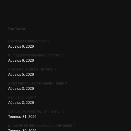
Sidebar
Son Yazılar
Davranışsal tedavi nedir ?
Ağustos 6, 2026
Kumaş pantolonla nasıl bot giyilir ?
Ağustos 6, 2026
Avene Aqua Jel Ne İşe Yarar ?
Ağustos 5, 2026
Altına yatırım yapmak mantıklı mıdır ?
Ağustos 3, 2026
Aab hangi uyak ?
Ağustos 3, 2026
Standart korkuluk ölçüleri nelerdir ?
Temmuz 31, 2026
Bir saatin 60 dakika olduğunu kim buldu ?
Temmuz 30, 2026