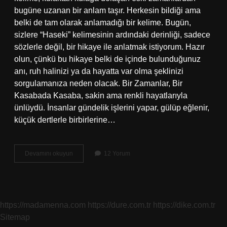
bugüne uzanan bir anlam taşır. Herkesin bildiği ama
belki de tam olarak anlamadığı bir kelime. Bugün,
sizlere “Haseki” kelimesinin ardındaki derinliği, sadece
sözlerle değil, bir hikaye ile anlatmak istiyorum. Hazır
olun, çünkü bu hikaye belki de içinde bulunduğunuz
anı, ruh halinizi ya da hayatta var olma şeklinizi
sorgulamanıza neden olacak. Bir Zamanlar, Bir
Kasabada Kasaba, sakin ama renkli hayatlarıyla
ünlüydü. İnsanlar gündelik işlerini yapar, gülüp eğlenir,
küçük dertlerle birbirlerine…
Haseki
Devamını okuyun
12 Yorum
kime
denir
?
https://madamenna.com
https://dure.com.tr
https://dike.com.tr
Sitemap