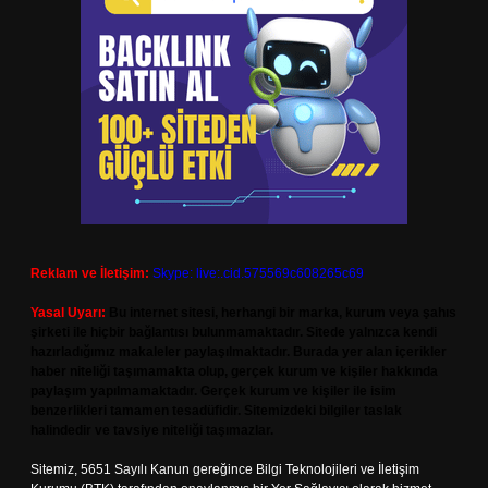
Reklam ve İletişim:
Skype: live:.cid.575569c608265c69
Yasal Uyarı:
Bu internet sitesi, herhangi bir marka, kurum veya şahıs
şirketi ile hiçbir bağlantısı bulunmamaktadır. Sitede yalnızca kendi
hazırladığımız makaleler paylaşılmaktadır. Burada yer alan içerikler
haber niteliği taşımamakta olup, gerçek kurum ve kişiler hakkında
paylaşım yapılmamaktadır. Gerçek kurum ve kişiler ile isim
benzerlikleri tamamen tesadüfidir. Sitemizdeki bilgiler taslak
halindedir ve tavsiye niteliği taşımazlar.
Sitemiz, 5651 Sayılı Kanun gereğince Bilgi Teknolojileri ve İletişim