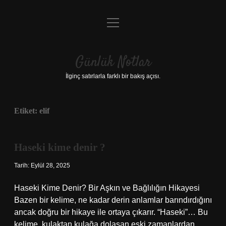
menüyü
Anasayfa
aç
Gizlilik Politikası
Günlük Notlar
Yasal Uyarı
İlginç satırlarla farklı bir bakış açısı.
Hakkımızda
Etiket:
elif
Haseki kime denir ?
Tarih: Eylül 28, 2025
Haseki Kime Denir? Bir Aşkın ve Bağlılığın Hikayesi
Bazen bir kelime, ne kadar derin anlamlar barındırdığını
ancak doğru bir hikaye ile ortaya çıkarır. “Haseki”… Bu
kelime, kulaktan kulağa dolaşan eski zamanlardan