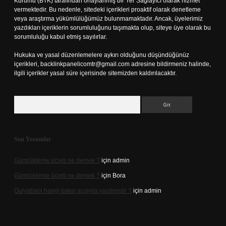
Kurumu (BTK) tarafından onaylanmış bir Yer Sağlayıcı olarak hizmet
vermektedir. Bu nedenle, sitedeki içerikleri proaktif olarak denetleme
veya araştırma yükümlülüğümüz bulunmamaktadır. Ancak, üyelerimiz
yazdıkları içeriklerin sorumluluğunu taşımakta olup, siteye üye olarak bu
sorumluluğu kabul etmiş sayılırlar.
Hukuka ve yasal düzenlemelere aykırı olduğunu düşündüğünüz
içerikleri,
backlinkpanelicomtr@gmail.com
adresine bildirmeniz halinde,
ilgili içerikler yasal süre içerisinde sitemizden kaldırılacaktır.
Arama
Son Yorumlar
Gümrükleme ücreti ne demek ?
için
admin
Gümrükleme ücreti ne demek ?
için
Bora
Gulyabani hangi bakış açısıyla yazılmıştır ?
için
admin