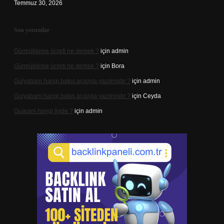
Temmuz 30, 2026
Son yorumlar
Gümrükleme ücreti ne demek ?
için
admin
Gümrükleme ücreti ne demek ?
için
Bora
Gulyabani hangi bakış açısıyla yazılmıştır ?
için
admin
Gulyabani hangi bakış açısıyla yazılmıştır ?
için
Ceyda
Guarani hangi ligde ?
için
admin