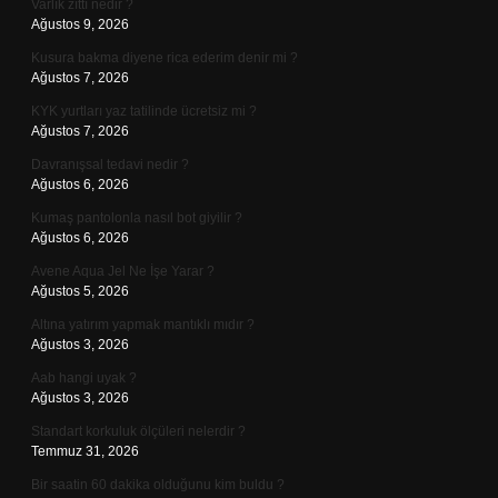
Varlık zıttı nedir ?
Ağustos 9, 2026
Kusura bakma diyene rica ederim denir mi ?
Ağustos 7, 2026
KYK yurtları yaz tatilinde ücretsiz mi ?
Ağustos 7, 2026
Davranışsal tedavi nedir ?
Ağustos 6, 2026
Kumaş pantolonla nasıl bot giyilir ?
Ağustos 6, 2026
Avene Aqua Jel Ne İşe Yarar ?
Ağustos 5, 2026
Altına yatırım yapmak mantıklı mıdır ?
Ağustos 3, 2026
Aab hangi uyak ?
Ağustos 3, 2026
Standart korkuluk ölçüleri nelerdir ?
Temmuz 31, 2026
Bir saatin 60 dakika olduğunu kim buldu ?