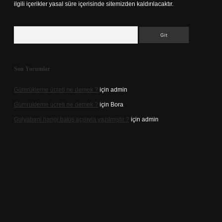
ilgili içerikler yasal süre içerisinde sitemizden kaldırılacaktır.
Arama
Son Yorumlar
Gümrükleme ücreti ne demek ?
için
admin
Gümrükleme ücreti ne demek ?
için
Bora
Gulyabani hangi bakış açısıyla yazılmıştır ?
için
admin
iriş