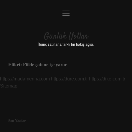
menüyü
Anasayfa
aç
Gizlilik Politikası
Günlük Notlar
Yasal Uyarı
İlginç satırlarla farklı bir bakış açısı.
Hakkımızda
Etiket:
Fiilde çatı ne işe yarar
https://madamenna.com
https://dure.com.tr
https://dike.com.tr
Sitemap
Sidebar
Son Yazılar