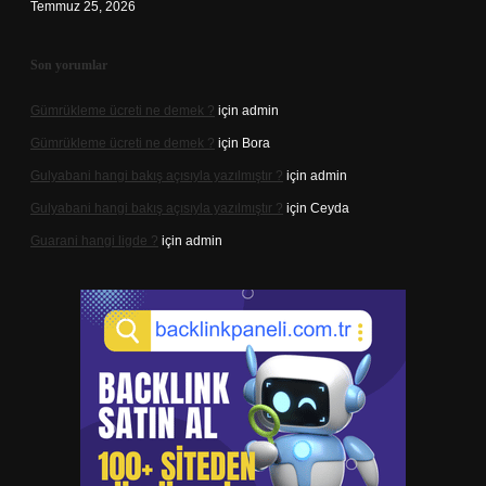
Temmuz 25, 2026
Son yorumlar
Gümrükleme ücreti ne demek ?
için
admin
Gümrükleme ücreti ne demek ?
için
Bora
Gulyabani hangi bakış açısıyla yazılmıştır ?
için
admin
Gulyabani hangi bakış açısıyla yazılmıştır ?
için
Ceyda
Guarani hangi ligde ?
için
admin