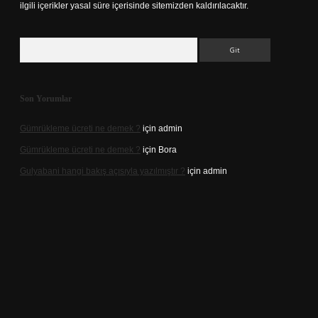
ilgili içerikler yasal süre içerisinde sitemizden kaldırılacaktır.
Arama
Son Yorumlar
Gümrükleme ücreti ne demek ?
için
admin
Gümrükleme ücreti ne demek ?
için
Bora
Gulyabani hangi bakış açısıyla yazılmıştır ?
için
admin
iriş