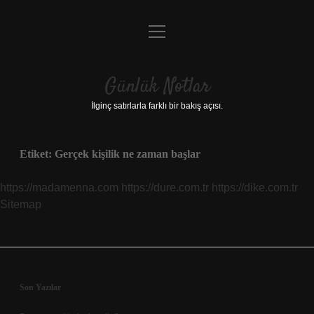
menüyü
Anasayfa
aç
Gizlilik Politikası
Günlük Notlar
Yasal Uyarı
İlginç satırlarla farklı bir bakış açısı.
Hakkımızda
Etiket:
Gerçek kişilik ne zaman başlar
https://madamenna.com
https://dure.com.tr
https://dike.com.tr
Sitemap
Sidebar
Son Yazılar