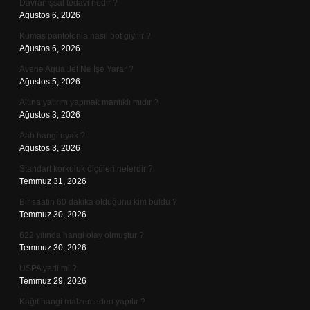
Davranışsal tedavi nedir ?
Ağustos 6, 2026
Kumaş pantolonla nasıl bot giyilir ?
Ağustos 6, 2026
Avene Aqua Jel Ne İşe Yarar ?
Ağustos 5, 2026
Altına yatırım yapmak mantıklı mıdır ?
Ağustos 3, 2026
Aab hangi uyak ?
Ağustos 3, 2026
Standart korkuluk ölçüleri nelerdir ?
Temmuz 31, 2026
Bir saatin 60 dakika olduğunu kim buldu ?
Temmuz 30, 2026
622 yılında hangi olay olmuştur ?
Temmuz 30, 2026
USPA yerli mi ?
Temmuz 29, 2026
Kağıt hangi malzemeden yapılır ?