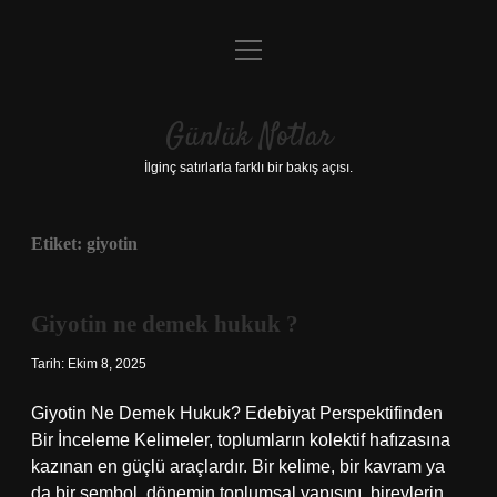
menüyü
Anasayfa
aç
Gizlilik Politikası
Günlük Notlar
Yasal Uyarı
İlginç satırlarla farklı bir bakış açısı.
Hakkımızda
Etiket:
giyotin
Giyotin ne demek hukuk ?
Tarih: Ekim 8, 2025
Giyotin Ne Demek Hukuk? Edebiyat Perspektifinden
Bir İnceleme Kelimeler, toplumların kolektif hafızasına
kazınan en güçlü araçlardır. Bir kelime, bir kavram ya
da bir sembol, dönemin toplumsal yapısını, bireylerin