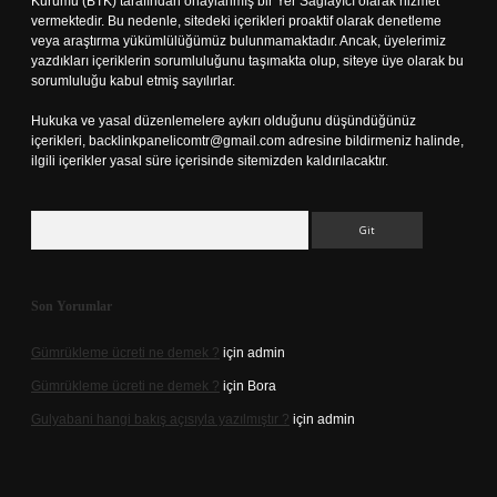
Kurumu (BTK) tarafından onaylanmış bir Yer Sağlayıcı olarak hizmet
vermektedir. Bu nedenle, sitedeki içerikleri proaktif olarak denetleme
veya araştırma yükümlülüğümüz bulunmamaktadır. Ancak, üyelerimiz
yazdıkları içeriklerin sorumluluğunu taşımakta olup, siteye üye olarak bu
sorumluluğu kabul etmiş sayılırlar.
Hukuka ve yasal düzenlemelere aykırı olduğunu düşündüğünüz
içerikleri,
backlinkpanelicomtr@gmail.com
adresine bildirmeniz halinde,
ilgili içerikler yasal süre içerisinde sitemizden kaldırılacaktır.
Arama
Son Yorumlar
Gümrükleme ücreti ne demek ?
için
admin
Gümrükleme ücreti ne demek ?
için
Bora
Gulyabani hangi bakış açısıyla yazılmıştır ?
için
admin