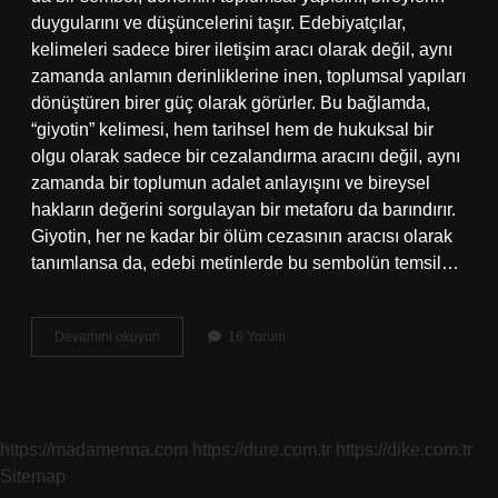
duygularını ve düşüncelerini taşır. Edebiyatçılar,
kelimeleri sadece birer iletişim aracı olarak değil, aynı
zamanda anlamın derinliklerine inen, toplumsal yapıları
dönüştüren birer güç olarak görürler. Bu bağlamda,
“giyotin” kelimesi, hem tarihsel hem de hukuksal bir
olgu olarak sadece bir cezalandırma aracını değil, aynı
zamanda bir toplumun adalet anlayışını ve bireysel
hakların değerini sorgulayan bir metaforu da barındırır.
Giyotin, her ne kadar bir ölüm cezasının aracısı olarak
tanımlansa da, edebi metinlerde bu sembolün temsil…
Giyotin
Devamını okuyun
16 Yorum
ne
demek
hukuk
?
https://madamenna.com
https://dure.com.tr
https://dike.com.tr
Sitemap