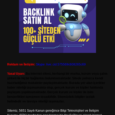
Reklam ve İletişim:
Skype: live:.cid.575569c608265c69
Yasal Uyarı:
Bu internet sitesi, herhangi bir marka, kurum veya şahıs
şirketi ile hiçbir bağlantısı bulunmamaktadır. Sitede yalnızca kendi
hazırladığımız makaleler paylaşılmaktadır. Burada yer alan içerikler
haber niteliği taşımamakta olup, gerçek kurum ve kişiler hakkında
paylaşım yapılmamaktadır. Gerçek kurum ve kişiler ile isim
benzerlikleri tamamen tesadüfidir. Sitemizdeki bilgiler taslak
halindedir ve tavsiye niteliği taşımazlar.
Sitemiz, 5651 Sayılı Kanun gereğince Bilgi Teknolojileri ve İletişim