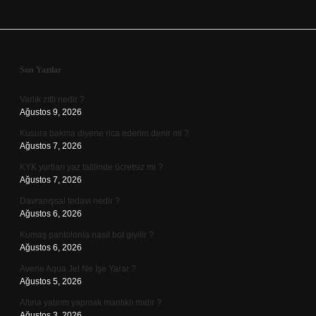
Sidebar
Son Yazılar
Varlık zıttı nedir ?
Ağustos 9, 2026
Kusura bakma diyene rica ederim denir mi ?
Ağustos 7, 2026
KYK yurtları yaz tatilinde ücretsiz mi ?
Ağustos 7, 2026
Davranışsal tedavi nedir ?
Ağustos 6, 2026
Kumaş pantolonla nasıl bot giyilir ?
Ağustos 6, 2026
Avene Aqua Jel Ne İşe Yarar ?
Ağustos 5, 2026
Altına yatırım yapmak mantıklı mıdır ?
Ağustos 3, 2026