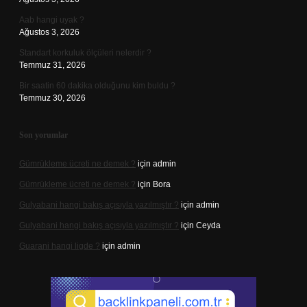
Aab hangi uyak ?
Ağustos 3, 2026
Standart korkuluk ölçüleri nelerdir ?
Temmuz 31, 2026
Bir saatin 60 dakika olduğunu kim buldu ?
Temmuz 30, 2026
Son yorumlar
Gümrükleme ücreti ne demek ?
için
admin
Gümrükleme ücreti ne demek ?
için
Bora
Gulyabani hangi bakış açısıyla yazılmıştır ?
için
admin
Gulyabani hangi bakış açısıyla yazılmıştır ?
için
Ceyda
Guarani hangi ligde ?
için
admin