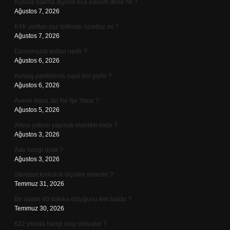
Kusura bakma diyene rica ederim denir mi ?
Ağustos 7, 2026
KYK yurtları yaz tatilinde ücretsiz mi ?
Ağustos 7, 2026
Davranışsal tedavi nedir ?
Ağustos 6, 2026
Kumaş pantolonla nasıl bot giyilir ?
Ağustos 6, 2026
Avene Aqua Jel Ne İşe Yarar ?
Ağustos 5, 2026
Altına yatırım yapmak mantıklı mıdır ?
Ağustos 3, 2026
Aab hangi uyak ?
Ağustos 3, 2026
Standart korkuluk ölçüleri nelerdir ?
Temmuz 31, 2026
Bir saatin 60 dakika olduğunu kim buldu ?
Temmuz 30, 2026
622 yılında hangi olay olmuştur ?