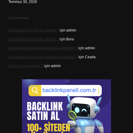
Temmuz 30, 2026
Son yorumlar
Gümrükleme ücreti ne demek ?
için
admin
Gümrükleme ücreti ne demek ?
için
Bora
Gulyabani hangi bakış açısıyla yazılmıştır ?
için
admin
Gulyabani hangi bakış açısıyla yazılmıştır ?
için
Ceyda
Guarani hangi ligde ?
için
admin