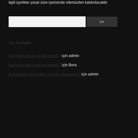
ilgili içerikler yasal süre içerisinde sitemizden kaldırılacaktır.
Arama
Son Yorumlar
Gümrükleme ücreti ne demek ?
için
admin
Gümrükleme ücreti ne demek ?
için
Bora
Gulyabani hangi bakış açısıyla yazılmıştır ?
için
admin
riş