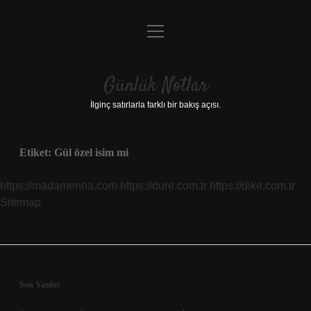
menüyü
Anasayfa
aç
Gizlilik Politikası
Günlük Notlar
Yasal Uyarı
İlginç satırlarla farklı bir bakış açısı.
Hakkımızda
Etiket:
Gül özel isim mi
https://madamenna.com
https://dure.com.tr
https://dike.com.tr
Sitemap
Sidebar
Son Yazılar