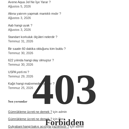
Avene Aqua Jel Ne İşe Yarar ?
Ağustos 5, 2026
Altına yatırım yapmak mantıklı mıdır ?
Ağustos 3, 2026
Aab hangi uyak ?
Ağustos 3, 2026
Standart korkuluk ölçüleri nelerdir ?
Temmuz 31, 2026
Bir saatin 60 dakika olduğunu kim buldu ?
Temmuz 30, 2026
622 yılında hangi olay olmuştur ?
Temmuz 30, 2026
403
USPA yerli mi ?
Temmuz 29, 2026
Kağıt hangi malzemeden yapılır ?
Temmuz 25, 2026
Son yorumlar
Gümrükleme ücreti ne demek ?
için
admin
Gümrükleme ücreti ne demek ?
için
Bora
Forbidden
Gulyabani hangi bakış açısıyla yazılmıştır ?
için
admin