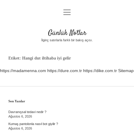
menüyü
Anasayfa
aç
Gizlilik Politikası
Günlük Notlar
Yasal Uyarı
İlginç satırlarla farklı bir bakış açısı.
Hakkımızda
Etiket:
Hangi dut iltihaba iyi gelir
https://madamenna.com
https://dure.com.tr
https://dike.com.tr
Sitemap
Sidebar
Son Yazılar
Davranışsal tedavi nedir ?
Ağustos 6, 2026
Kumaş pantolonla nasıl bot giyilir ?
Ağustos 6, 2026