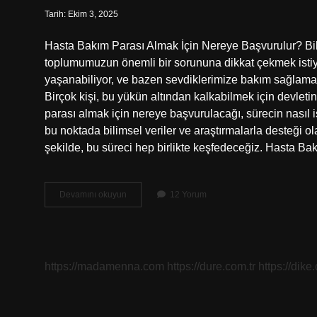
Tarih: Ekim 3, 2025
Hasta Bakım Parası Almak İçin Nereye Başvurulur? Bi
toplumumuzun önemli bir sorununa dikkat çekmek isti
yaşanabiliyor, ve bazen sevdiklerimize bakım sağlamak
Birçok kişi, bu yükün altından kalkabilmek için devlet
parası almak için nereye başvurulacağı, sürecin nasıl işl
bu noktada bilimsel veriler ve araştırmalarla desteği ol
şekilde, bu süreci hep birlikte keşfedeceğiz. Hasta B
Hasta
Devamını okuyun
12 Yorum
bakım
parası
almak
için
nereye
https://madamenna.com
https://dure.com.tr
https://dike
başvurulur
?