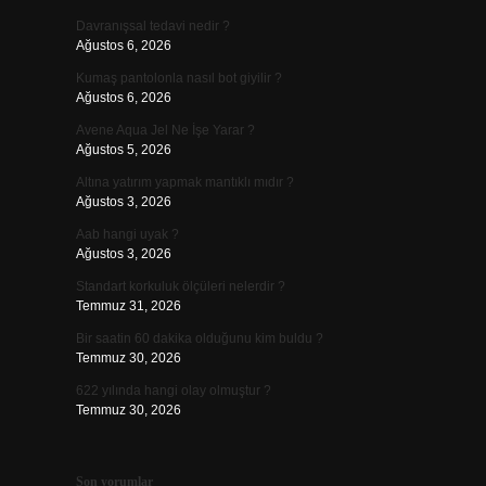
Davranışsal tedavi nedir ?
Ağustos 6, 2026
Kumaş pantolonla nasıl bot giyilir ?
Ağustos 6, 2026
Avene Aqua Jel Ne İşe Yarar ?
Ağustos 5, 2026
Altına yatırım yapmak mantıklı mıdır ?
Ağustos 3, 2026
Aab hangi uyak ?
Ağustos 3, 2026
Standart korkuluk ölçüleri nelerdir ?
Temmuz 31, 2026
Bir saatin 60 dakika olduğunu kim buldu ?
Temmuz 30, 2026
622 yılında hangi olay olmuştur ?
Temmuz 30, 2026
Son yorumlar