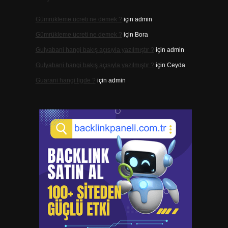
Gümrükleme ücreti ne demek ?
için
admin
Gümrükleme ücreti ne demek ?
için
Bora
Gulyabani hangi bakış açısıyla yazılmıştır ?
için
admin
Gulyabani hangi bakış açısıyla yazılmıştır ?
için
Ceyda
Guarani hangi ligde ?
için
admin