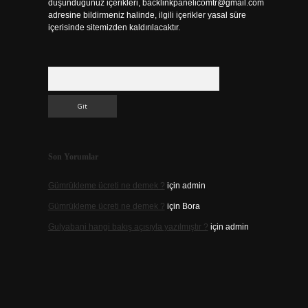
düşündüğünüz içerikleri,
backlinkpanelicomtr@gmail.com
adresine bildirmeniz halinde, ilgili içerikler yasal süre
içerisinde sitemizden kaldırılacaktır.
Arama
Son Yorumlar
Gümrükleme ücreti ne demek ?
için
admin
Gümrükleme ücreti ne demek ?
için
Bora
Gulyabani hangi bakış açısıyla yazılmıştır ?
için
admin