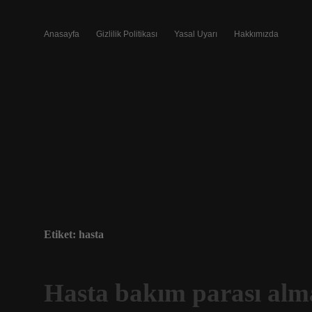
Anasayfa
Gizlilik Politikası
Yasal Uyarı
Hakkımızda
Etiket:
hasta
Hasta bakım parası alma