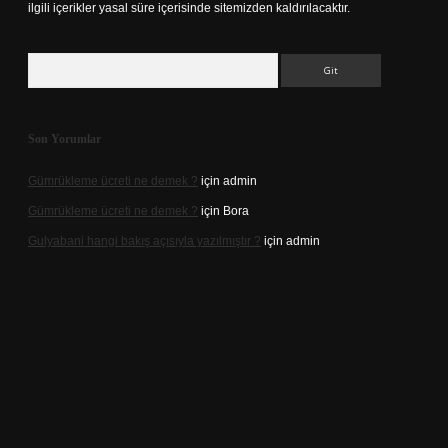
ilgili içerikler yasal süre içerisinde sitemizden kaldırılacaktır.
Arama
Son Yorumlar
Gümrükleme ücreti ne demek ?
için
admin
Gümrükleme ücreti ne demek ?
için
Bora
Gulyabani hangi bakış açısıyla yazılmıştır ?
için
admin
riş