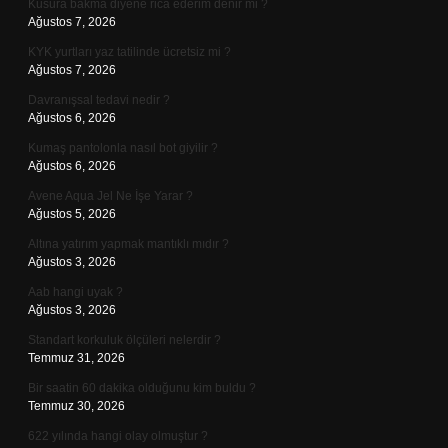
Kusura bakma diyene rica ederim denir mi ?
Ağustos 7, 2026
KYK yurtları yaz tatilinde ücretsiz mi ?
Ağustos 7, 2026
Davranışsal tedavi nedir ?
Ağustos 6, 2026
Kumaş pantolonla nasıl bot giyilir ?
Ağustos 6, 2026
Avene Aqua Jel Ne İşe Yarar ?
Ağustos 5, 2026
Altına yatırım yapmak mantıklı mıdır ?
Ağustos 3, 2026
Aab hangi uyak ?
Ağustos 3, 2026
Standart korkuluk ölçüleri nelerdir ?
Temmuz 31, 2026
Bir saatin 60 dakika olduğunu kim buldu ?
Temmuz 30, 2026
622 yılında hangi olay olmuştur ?