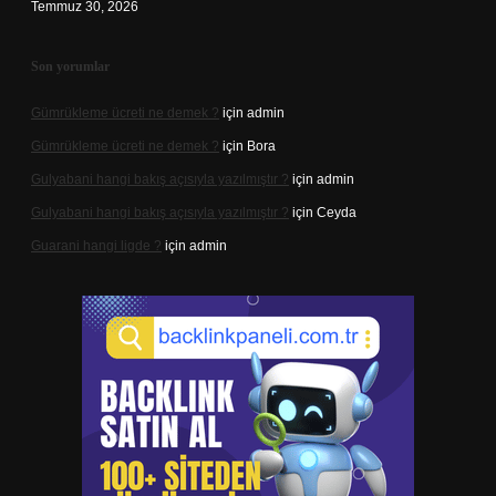
Temmuz 30, 2026
Son yorumlar
Gümrükleme ücreti ne demek ?
için
admin
Gümrükleme ücreti ne demek ?
için
Bora
Gulyabani hangi bakış açısıyla yazılmıştır ?
için
admin
Gulyabani hangi bakış açısıyla yazılmıştır ?
için
Ceyda
Guarani hangi ligde ?
için
admin