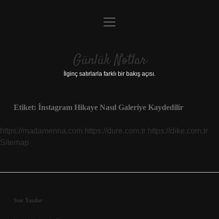
menüyü
Anasayfa
aç
Gizlilik Politikası
Günlük Notlar
Yasal Uyarı
İlginç satırlarla farklı bir bakış açısı.
Hakkımızda
Etiket:
İnstagram Hikaye Nasıl Galeriye Kaydedilir
https://madamenna.com
https://dure.com.tr
https://dike.com.tr
Sitemap
Sidebar
Son Yazılar