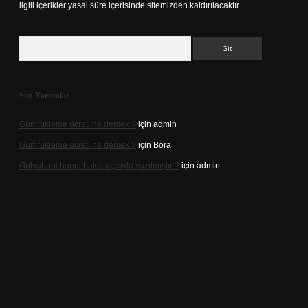
ilgili içerikler yasal süre içerisinde sitemizden kaldırılacaktır.
Arama
Son Yorumlar
Gümrükleme ücreti ne demek ?
için
admin
Gümrükleme ücreti ne demek ?
için
Bora
Gulyabani hangi bakış açısıyla yazılmıştır ?
için
admin
iriş