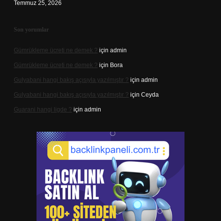
Temmuz 25, 2026
Son yorumlar
Gümrükleme ücreti ne demek ?
için
admin
Gümrükleme ücreti ne demek ?
için
Bora
Gulyabani hangi bakış açısıyla yazılmıştır ?
için
admin
Gulyabani hangi bakış açısıyla yazılmıştır ?
için
Ceyda
Guarani hangi ligde ?
için
admin