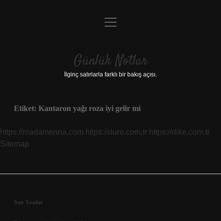
menüyü
Anasayfa
aç
Gizlilik Politikası
Günlük Notlar
Yasal Uyarı
İlginç satırlarla farklı bir bakış açısı.
Hakkımızda
Etiket:
Kantaron yağı roza iyi gelir mi
https://madamenna.com
https://dure.com.tr
https://dike.com.tr
Sitemap
Sidebar
Son Yazılar