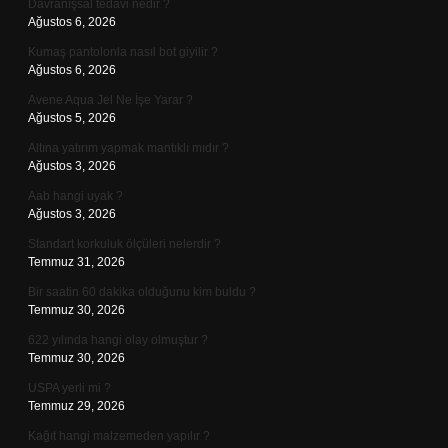
Davranışsal tedavi nedir ?
Ağustos 6, 2026
Kumaş pantolonla nasıl bot giyilir ?
Ağustos 6, 2026
Avene Aqua Jel Ne İşe Yarar ?
Ağustos 5, 2026
Altına yatırım yapmak mantıklı mıdır ?
Ağustos 3, 2026
Aab hangi uyak ?
Ağustos 3, 2026
Standart korkuluk ölçüleri nelerdir ?
Temmuz 31, 2026
Bir saatin 60 dakika olduğunu kim buldu ?
Temmuz 30, 2026
622 yılında hangi olay olmuştur ?
Temmuz 30, 2026
USPA yerli mi ?
Temmuz 29, 2026
Kağıt hangi malzemeden yapılır ?