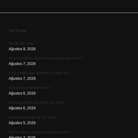
Sidebar
Son Yazılar
Varlık zıttı nedir ?
Ağustos 9, 2026
Kusura bakma diyene rica ederim denir mi ?
Ağustos 7, 2026
KYK yurtları yaz tatilinde ücretsiz mi ?
Ağustos 7, 2026
Davranışsal tedavi nedir ?
Ağustos 6, 2026
Kumaş pantolonla nasıl bot giyilir ?
Ağustos 6, 2026
Avene Aqua Jel Ne İşe Yarar ?
Ağustos 5, 2026
Altına yatırım yapmak mantıklı mıdır ?
Ağustos 3, 2026