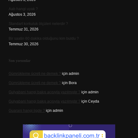
Aab hangi uyak ?
Ağustos 3, 2026
Standart korkuluk ölçüleri nelerdir ?
Temmuz 31, 2026
Bir saatin 60 dakika olduğunu kim buldu ?
Temmuz 30, 2026
Son yorumlar
Gümrükleme ücreti ne demek ?
için
admin
Gümrükleme ücreti ne demek ?
için
Bora
Gulyabani hangi bakış açısıyla yazılmıştır ?
için
admin
Gulyabani hangi bakış açısıyla yazılmıştır ?
için
Ceyda
Guarani hangi ligde ?
için
admin