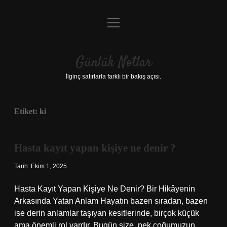
menüyü
Anasayfa
aç
Gizlilik Politikası
Günlük Notlar
Yasal Uyarı
İlginç satırlarla farklı bir bakış açısı.
Hakkımızda
Etiket:
ki
Hasta kayıt yapan kişiye ne denir ?
Tarih: Ekim 1, 2025
Hasta Kayıt Yapan Kişiye Ne Denir? Bir Hikâyenin
Arkasında Yatan Anlam Hayatın bazen sıradan, bazen
ise derin anlamlar taşıyan kesitlerinde, birçok küçük
ama önemli rol vardır. Bugün size, pek çoğumuzun