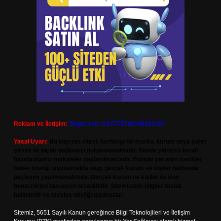
Reklam ve İletişim:
Skype: live:.cid.575569c608265c69
Yasal Uyarı:
Bu internet sitesi, herhangi bir marka, kurum veya şahıs
şirketi ile hiçbir bağlantısı bulunmamaktadır. Sitede yalnızca kendi
hazırladığımız makaleler paylaşılmaktadır. Burada yer alan içerikler
haber niteliği taşımamakta olup, gerçek kurum ve kişiler hakkında
paylaşım yapılmamaktadır. Gerçek kurum ve kişiler ile isim
benzerlikleri tamamen tesadüfidir. Sitemizdeki bilgiler taslak
halindedir ve tavsiye niteliği taşımazlar.
Sitemiz, 5651 Sayılı Kanun gereğince Bilgi Teknolojileri ve İletişim