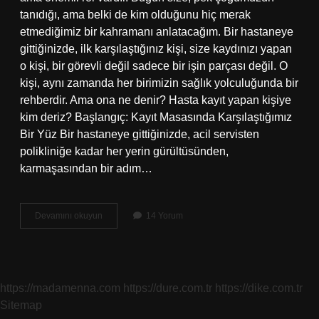
tanıdığı, ama belki de kim olduğunu hiç merak
etmediğimiz bir kahramanı anlatacağım. Bir hastaneye
gittiğinizde, ilk karşılaştığınız kişi, size kaydınızı yapan
o kişi, bir görevli değil sadece bir işin parçası değil. O
kişi, aynı zamanda her birimizin sağlık yolculuğunda bir
rehberdir. Ama ona ne denir? Hasta kayıt yapan kişiye
kim deriz? Başlangıç: Kayıt Masasında Karşılaştığımız
Bir Yüz Bir hastaneye gittiğinizde, acil servisten
polikliniğe kadar her yerin gürültüsünden,
karmaşasından bir adım…
Hasta
Devamını okuyun
14 Yorum
kayıt
yapan
kişiye
ne
denir
https://madamenna.com
https://dure.com.tr
https://dike.com.tr
?
Sitemap