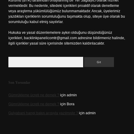
Kurumu (BTK) tarafından onaylanmış bir Yer Sağlayıcı olarak hizmet
vermektedir. Bu nedenle, sitedeki içerikleri proaktif olarak denetleme
veya araştırma yükümlülüğümüz bulunmamaktadır. Ancak, üyelerimiz
yazdıkları içeriklerin sorumluluğunu taşımakta olup, siteye üye olarak bu
sorumluluğu kabul etmiş sayılırlar.
Hukuka ve yasal düzenlemelere aykırı olduğunu düşündüğünüz
içerikleri,
backlinkpanelicomtr@gmail.com
adresine bildirmeniz halinde,
ilgili içerikler yasal süre içerisinde sitemizden kaldırılacaktır.
Arama
Son Yorumlar
Gümrükleme ücreti ne demek ?
için
admin
Gümrükleme ücreti ne demek ?
için
Bora
Gulyabani hangi bakış açısıyla yazılmıştır ?
için
admin