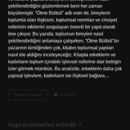
şekillendirdiğini gözlemlemek beni her zaman
büyülemiştir. “Ötme Bülbül” adlı eser de, bireylerin
toplumla olan ilişkisini, toplumsal normları ve cinsiyet
rollerinin etkilerini sorgulayan önemli bir yapıt olarak
öne çıkıyor. Bu yazıda, toplumun bireyleri nasıl
şekillendirdiğini anlamaya çalışırken, “Ötme Bülbül”ün
yazarının kimliğinden çok, kitabın toplumsal yapıları
nasıl ele aldığını inceleyeceğiz. Kitapta erkeklerin ve
kadınların toplum içindeki işlevsel rollerine dair belirgin
izler görmek mümkün. Bu analizde, erkeklerin daha çok
yapısal işlevlere, kadınların ise ilişkisel bağlara…
Ötme
Devamını okuyun
12 Yorum
Bülbül’ün
yazarı
kim
?
Kapı malzemeleri nelerdir ?