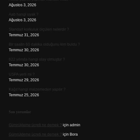
Ağustos 3, 2026
Aab hangi uyak ?
Ağustos 3, 2026
Standart korkuluk ölçüleri nelerdir ?
Temmuz 31, 2026
Bir saatin 60 dakika olduğunu kim buldu ?
Temmuz 30, 2026
622 yılında hangi olay olmuştur ?
Temmuz 30, 2026
USPA yerli mi ?
Temmuz 29, 2026
Kağıt hangi malzemeden yapılır ?
Temmuz 25, 2026
Son yorumlar
Gümrükleme ücreti ne demek ?
için
admin
Gümrükleme ücreti ne demek ?
için
Bora