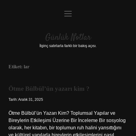
menüyü
Anasayfa
aç
Gizlilik Politikası
Günlük Notlar
Yasal Uyarı
İlginç satırlarla farklı bir bakış açısı.
Hakkımızda
Etiket:
lar
Ötme Bülbül’ün yazarı kim ?
Tarih: Aralık 31, 2025
Ötme Bülbül’ün Yazarı Kim? Toplumsal Yapılar ve
Bireylerin Etkileşimi Üzerine Bir İnceleme Bir sosyolog
olarak, her kitabın, bir toplumun ruh halini yansıttığını
ve kültürel yapılarla bireylerin etkileşimlerini nasıl