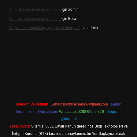
Gümrükleme ücreti ne demek ?
için
admin
Gümrükleme ücreti ne demek ?
için
Bora
Gulyabani hangi bakış açısıyla yazılmıştır ?
için
admin
ş
Reklam ve İletişim:
E-mail:
backlinkpaneli@gmail.com
Teams:
forumhizmeti@gmail.com
Whatsapp: 0262 606 0 726
Telegram:
@karabul
Yasal Uyarı:
Sitemiz, 5651 Sayılı Kanun gereğince Bilgi Teknolojileri ve
İletişim Kurumu (BTK) tarafından onaylanmış bir Yer Sağlayıcı olarak