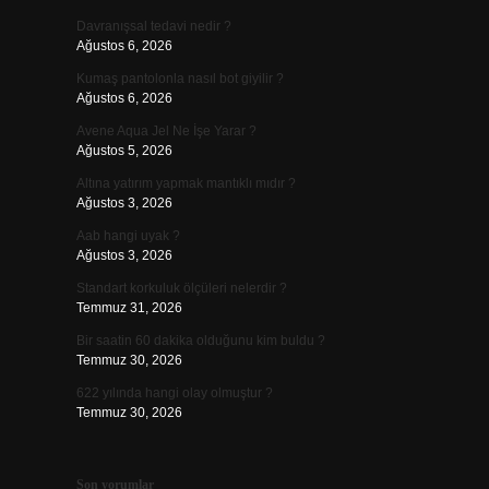
Davranışsal tedavi nedir ?
Ağustos 6, 2026
Kumaş pantolonla nasıl bot giyilir ?
Ağustos 6, 2026
Avene Aqua Jel Ne İşe Yarar ?
Ağustos 5, 2026
Altına yatırım yapmak mantıklı mıdır ?
Ağustos 3, 2026
Aab hangi uyak ?
Ağustos 3, 2026
Standart korkuluk ölçüleri nelerdir ?
Temmuz 31, 2026
Bir saatin 60 dakika olduğunu kim buldu ?
Temmuz 30, 2026
622 yılında hangi olay olmuştur ?
Temmuz 30, 2026
Son yorumlar