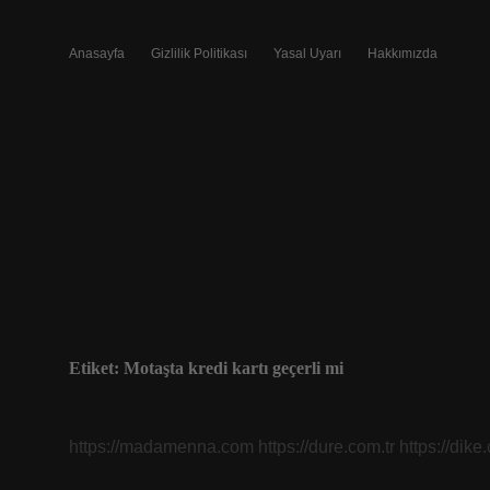
Anasayfa
Gizlilik Politikası
Yasal Uyarı
Hakkımızda
Etiket:
Motaşta kredi kartı geçerli mi
https://madamenna.com
https://dure.com.tr
https://dike