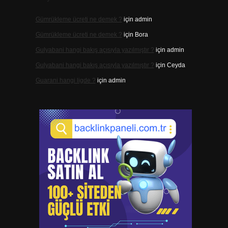
Gümrükleme ücreti ne demek ?
için
admin
Gümrükleme ücreti ne demek ?
için
Bora
Gulyabani hangi bakış açısıyla yazılmıştır ?
için
admin
Gulyabani hangi bakış açısıyla yazılmıştır ?
için
Ceyda
Guarani hangi ligde ?
için
admin