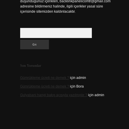
düşündüğünüz içerikleri,
backlinkpanelicomtr@gmail.com
adresine bildirmeniz halinde, ilgili içerikler yasal süre
içerisinde sitemizden kaldırılacaktır.
Arama
Son Yorumlar
Gümrükleme ücreti ne demek ?
için
admin
Gümrükleme ücreti ne demek ?
için
Bora
Gulyabani hangi bakış açısıyla yazılmıştır ?
için
admin