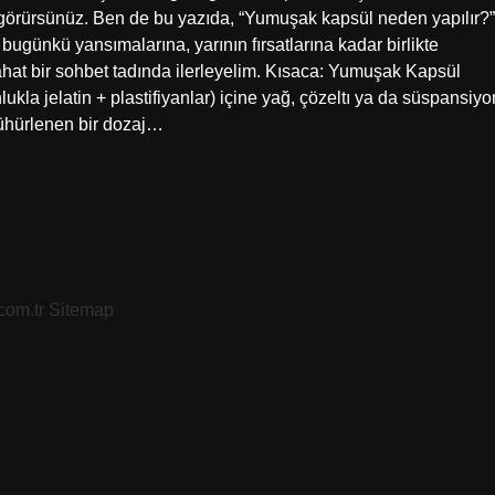
nı görürsünüz. Ben de bu yazıda, “Yumuşak kapsül neden yapılır?”
ünkü yansımalarına, yarının fırsatlarına kadar birlikte
ahat bir sohbet tadında ilerleyelim. Kısaca: Yumuşak Kapsül
ukla jelatin + plastifiyanlar) içine yağ, çözeltı ya da süspansiyo
ühürlenen bir dozaj…
.com.tr
Sitemap