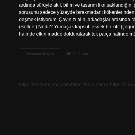
ardında sürüyle akıl, bilim ve tasarım fikri saklandığı
sorusunu sadece yüzeyde bırakmadan; kökenlerinden bug
deşmek istiyorum. Çayınızı alın, arkadaşlar arasında r
(Softgel) Nedir? Yumuşak kapsül, esnek bir kılıf (çoğunl
halinde etkin madde doldurularak tek parça halinde m
Yumuşak
Devamını okuyun
10 Yorum
kapsül
neden
yapılır
?
https://madamenna.com
https://dure.com.tr
https://dike