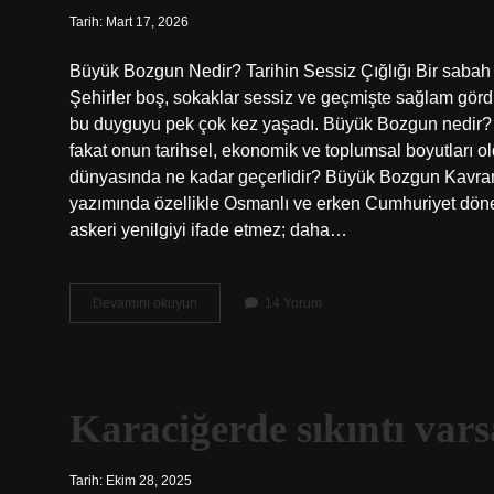
Tarih: Mart 17, 2026
Büyük Bozgun Nedir? Tarihin Sessiz Çığlığı Bir sabah uy
Şehirler boş, sokaklar sessiz ve geçmişte sağlam görd
bu duyguyu pek çok kez yaşadı. Büyük Bozgun nedir? 
fakat onun tarihsel, ekonomik ve toplumsal boyutları 
dünyasında ne kadar geçerlidir? Büyük Bozgun Kavramı
yazımında özellikle Osmanlı ve erken Cumhuriyet döne
askeri yenilgiyi ifade etmez; daha…
Büyük
Devamını okuyun
14 Yorum
Bozgun
nedir
?
Karaciğerde sıkıntı vars
Tarih: Ekim 28, 2025