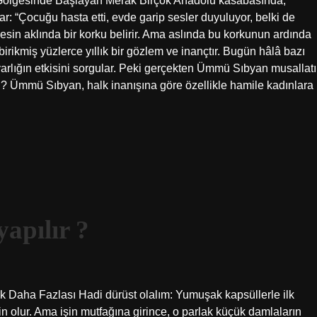
Gölgesinde Başlayan Merak Birçok Anadolu kasabasında,
ar: “Çocuğu hasta etti, evde garip sesler duyuluyor, belki de
in aklında bir korku belirir. Ama aslında bu korkunun ardında
irikmiş yüzlerce yıllık bir gözlem ve inançtır. Bugün hâlâ bazı
u varlığın etkisini sorgular. Peki gerçekten Ümmü Sıbyan musallatı
? Ümmü Sıbyan, halk inanışına göre özellikle hamile kadınlara
apılır ?
Daha Fazlası Hadi dürüst olalım: Yumuşak kapsüllerle ilk
n olur. Ama işin mutfağına girince, o parlak küçük damlaların