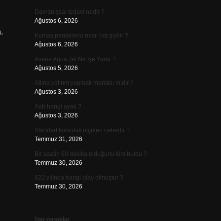
Davranışsal tedavi nedir ?
Ağustos 6, 2026
.
Kumaş pantolonla nasıl bot giyilir ?
Ağustos 6, 2026
Avene Aqua Jel Ne İşe Yarar ?
Ağustos 5, 2026
Altına yatırım yapmak mantıklı mıdır ?
Ağustos 3, 2026
Aab hangi uyak ?
Ağustos 3, 2026
Standart korkuluk ölçüleri nelerdir ?
Temmuz 31, 2026
Bir saatin 60 dakika olduğunu kim buldu ?
Temmuz 30, 2026
622 yılında hangi olay olmuştur ?
Temmuz 30, 2026
Son yorumlar