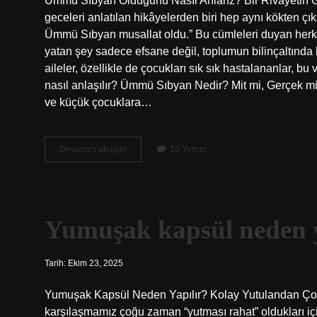
Ümmü Sıbyan Olduğunu Nasıl Anlarız? Bir Rivayetin 
geceleri anlatılan hikâyelerden biri hep aynı kökten çık
Ümmü Sıbyan musallat oldu.” Bu cümleleri duyan herkes
yatan şey sadece efsane değil, toplumun bilinçaltında b
aileler, özellikle de çocukları sık sık hastalananlar, b
nasıl anlaşılır? Ümmü Sıbyan Nedir? Mit mi, Gerçek mi
ve küçük çocuklara…
Ümmü
Devamını okuyun
10 Yorum
sıbyan
olduğunu
nasıl
anlarız
?
Yumuşak kapsül neden y
Tarih: Ekim 23, 2025
Yumuşak Kapsül Neden Yapılır? Kolay Yutulandan Çok 
karşılaşmamız çoğu zaman “yutması rahat” oldukları içi