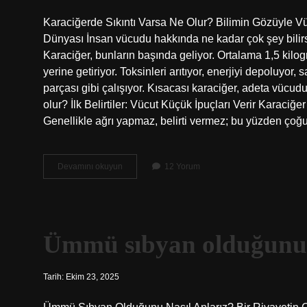
Karaciğerde Sıkıntı Varsa Ne Olur? Bilimin Gözüyle V
Dünyası İnsan vücudu hakkında ne kadar çok şey bilirse
Karaciğer, bunların başında geliyor. Ortalama 1,5 kilo
yerine getiriyor. Toksinleri arıtıyor, enerjiyi depoluyor,
parçası gibi çalışıyor. Kısacası karaciğer, adeta vücu
olur? İlk Belirtiler: Vücut Küçük İpuçları Verir Karaciğe
Genellikle ağrı yapmaz, belirti vermez; bu yüzden çoğ
Karaciğerde
Devamını okuyun
12 Yorum
sıkıntı
varsa
ne
olur
?
Ümmü sıbyan olduğunu n
Tarih: Ekim 23, 2025