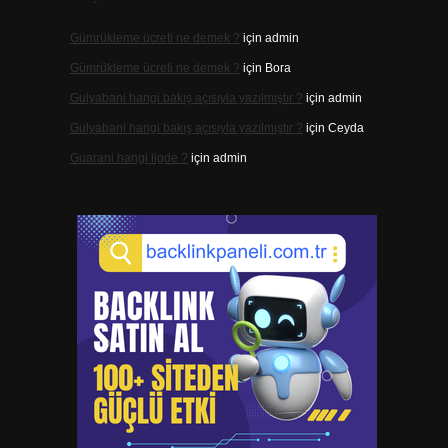
Gümrükleme ücreti ne demek ?
için
admin
Gümrükleme ücreti ne demek ?
için
Bora
Gulyabani hangi bakış açısıyla yazılmıştır ?
için
admin
Gulyabani hangi bakış açısıyla yazılmıştır ?
için
Ceyda
Guarani hangi ligde ?
için
admin