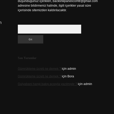
düşündüğünüz içerikleri,
backlinkpanelicomtr@gmail.com
adresine bildirmeniz halinde, ilgili içerikler yasal süre
içerisinde sitemizden kaldırılacaktır.
n
Arama
Son Yorumlar
Gümrükleme ücreti ne demek ?
için
admin
Gümrükleme ücreti ne demek ?
için
Bora
Gulyabani hangi bakış açısıyla yazılmıştır ?
için
admin