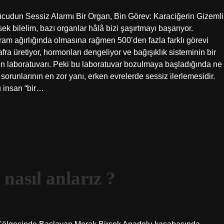
ücudun Sessiz Alarmı Bir Organ, Bin Görev: Karaciğerin Gizemli
k bilelim, bazı organlar hâlâ bizi şaşırtmayı başarıyor.
gram ağırlığında olmasına rağmen 500’den fazla farklı görevi
 safra üretiyor, hormonları dengeliyor ve bağışıklık sisteminin bir
dun laboratuvarı. Peki bu laboratuvar bozulmaya başladığında ne
r sorunlarının en zor yanı, erken evrelerde sessiz ilerlemesidir.
u insan “bir…
asıl anlarız ?