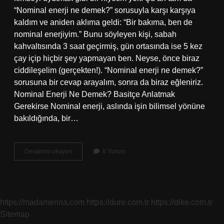
“Nominal enerji ne demek?” sorusuyla karşı karşıya
kaldım ve aniden aklıma geldi: “Bir bakıma, ben de
nominal enerjiyim.” Bunu söyleyen kişi, sabah
kahvaltısında 3 saat geçirmiş, gün ortasında ise 5 kez
çay içip hiçbir şey yapmayan ben. Neyse, önce biraz
ciddileşelim (gerçekten!). “Nominal enerji ne demek?”
sorusuna bir cevap arayalım, sonra da biraz eğleniriz.
Nominal Enerji Ne Demek? Basitçe Anlatmak
Gerekirse Nominal enerji, aslında işin bilimsel yönüne
bakıldığında, bir…
Nominal
Devamını okuyun
8 Yorum
enerji
ne
demek
?
https://madamenna.com
https://dure.com.tr
https://dike.com.tr
Sitemap