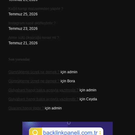
Kağıt hangi malzemeden yapılır ?
Temmuz 25, 2026
Instagram nasıl aktifleştirilir ?
Temmuz 23, 2026
Anne sütü öksürüğü keser mi ?
Temmuz 21, 2026
Son yorumlar
Gümrükleme ücreti ne demek ?
için
admin
Gümrükleme ücreti ne demek ?
için
Bora
Gulyabani hangi bakış açısıyla yazılmıştır ?
için
admin
Gulyabani hangi bakış açısıyla yazılmıştır ?
için
Ceyda
Guarani hangi ligde ?
için
admin