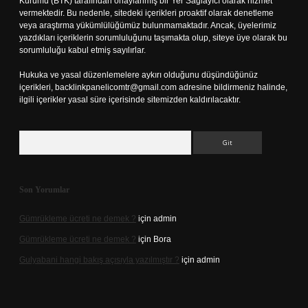
Kurumu (BTK) tarafından onaylanmış bir Yer Sağlayıcı olarak hizmet
vermektedir. Bu nedenle, sitedeki içerikleri proaktif olarak denetleme
veya araştırma yükümlülüğümüz bulunmamaktadır. Ancak, üyelerimiz
yazdıkları içeriklerin sorumluluğunu taşımakta olup, siteye üye olarak bu
sorumluluğu kabul etmiş sayılırlar.
Hukuka ve yasal düzenlemelere aykırı olduğunu düşündüğünüz
içerikleri,
backlinkpanelicomtr@gmail.com
adresine bildirmeniz halinde,
ilgili içerikler yasal süre içerisinde sitemizden kaldırılacaktır.
Arama
Son Yorumlar
Gümrükleme ücreti ne demek ?
için
admin
Gümrükleme ücreti ne demek ?
için
Bora
Gulyabani hangi bakış açısıyla yazılmıştır ?
için
admin