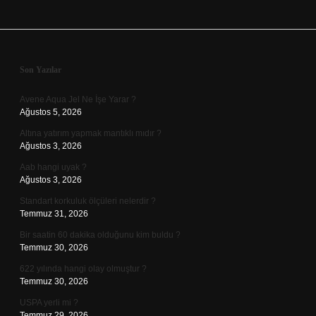
Sidebar
Son Yazılar
Avene Aqua Jel Ne İşe Yarar ?
Ağustos 5, 2026
Altına yatırım yapmak mantıklı mıdır ?
Ağustos 3, 2026
Aab hangi uyak ?
Ağustos 3, 2026
Standart korkuluk ölçüleri nelerdir ?
Temmuz 31, 2026
Bir saatin 60 dakika olduğunu kim buldu ?
Temmuz 30, 2026
622 yılında hangi olay olmuştur ?
Temmuz 30, 2026
USPA yerli mi ?
Temmuz 29, 2026