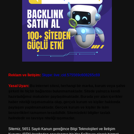
Reklam ve İletişim:
Skype: live:.cid.575569c608265c69
Yasal Uyarı:
Bu internet sitesi, herhangi bir marka, kurum veya şahıs
şirketi ile hiçbir bağlantısı bulunmamaktadır. Sitede yalnızca kendi
hazırladığımız makaleler paylaşılmaktadır. Burada yer alan içerikler
haber niteliği taşımamakta olup, gerçek kurum ve kişiler hakkında
paylaşım yapılmamaktadır. Gerçek kurum ve kişiler ile isim
benzerlikleri tamamen tesadüfidir. Sitemizdeki bilgiler taslak
halindedir ve tavsiye niteliği taşımazlar.
Sitemiz, 5651 Sayılı Kanun gereğince Bilgi Teknolojileri ve İletişim