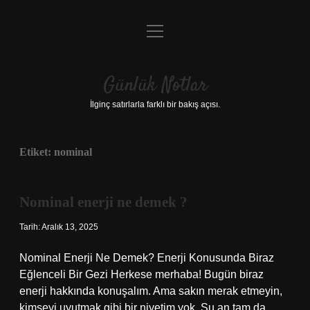
menüyü
Anasayfa
aç
Gizlilik Politikası
Günlük Notlar
Yasal Uyarı
İlginç satırlarla farklı bir bakış açısı.
Hakkımızda
Etiket:
nominal
Nominal enerji ne demek ?
Tarih: Aralık 13, 2025
Nominal Enerji Ne Demek? Enerji Konusunda Biraz
Eğlenceli Bir Gezi Herkese merhaba! Bugün biraz
enerji hakkında konuşalım. Ama sakın merak etmeyin,
kimseyi uyutmak gibi bir niyetim yok. Şu an tam da