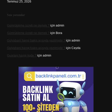
Temmuz 25, 2026
Son yorumlar
Gümrükleme ücreti ne demek ?
için
admin
Gümrükleme ücreti ne demek ?
için
Bora
Gulyabani hangi bakış açısıyla yazılmıştır ?
için
admin
Gulyabani hangi bakış açısıyla yazılmıştır ?
için
Ceyda
Guarani hangi ligde ?
için
admin