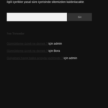
ilgili içerikler yasal süre içerisinde sitemizden kaldırılacaktır.
Arama
Son Yorumlar
Gümrükleme ücreti ne demek ?
için
admin
Gümrükleme ücreti ne demek ?
için
Bora
Gulyabani hangi bakış açısıyla yazılmıştır ?
için
admin
giriş