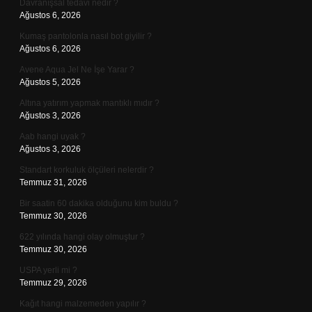
Davranışsal tedavi nedir ?
Ağustos 6, 2026
Kumaş pantolonla nasıl bot giyilir ?
Ağustos 6, 2026
Avene Aqua Jel Ne İşe Yarar ?
Ağustos 5, 2026
Altına yatırım yapmak mantıklı mıdır ?
Ağustos 3, 2026
Aab hangi uyak ?
Ağustos 3, 2026
Standart korkuluk ölçüleri nelerdir ?
Temmuz 31, 2026
Bir saatin 60 dakika olduğunu kim buldu ?
Temmuz 30, 2026
622 yılında hangi olay olmuştur ?
Temmuz 30, 2026
USPA yerli mi ?
Temmuz 29, 2026
Kağıt hangi malzemeden yapılır ?