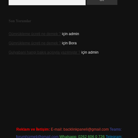
Son Yorumlar
Gümrükleme ücreti ne demek ?
için
admin
Gümrükleme ücreti ne demek ?
için
Bora
Gulyabani hangi bakış açısıyla yazılmıştır ?
için
admin
ş
Reklam ve İletişim:
E-mail:
backlinkpaneli@gmail.com
Teams:
forumhizmeti@gmail.com
Whatsapp: 0262 606 0 726
Telegram: