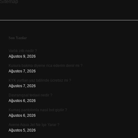
Sitemap
Sidebar
Son Yazılar
Varlık zıttı nedir ?
Ağustos 9, 2026
Kusura bakma diyene rica ederim denir mi ?
Ağustos 7, 2026
KYK yurtları yaz tatilinde ücretsiz mi ?
Ağustos 7, 2026
Davranışsal tedavi nedir ?
Ağustos 6, 2026
Kumaş pantolonla nasıl bot giyilir ?
Ağustos 6, 2026
Avene Aqua Jel Ne İşe Yarar ?
Ağustos 5, 2026