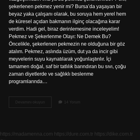
şekerlenen pekmez yenir mi? Bursa’da yaşayan bir
beyaz yaka çalışanı olarak, bu soruya hem yerel hem
de küresel açıdan bakmanın ilginç olacağına karar
verdim. Hadi gel, biraz derinlemesine inceleyelim!
Pekmez ve Şekerlenme Olayı: Ne Demek Bu?
Öncelikle, şekerlenen pekmezin ne olduğuna bir göz
atalım. Pekmez, aslında üzüm, dut ya da incir gibi
meyvelerin suyu kaynatılarak yoğunlaştırılır. İçi
tamamen doğal, saf bir tatlılık barındıran bu sıvı, çoğu
zaman diyetlerde ve sağlıklı beslenme
programlarında…
Şekerlenen
Devamını okuyun
14 Yorum
pekmez
yenir
mi
?
https://madamenna.com
https://dure.com.tr
https://dike.com.tr