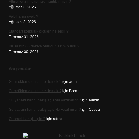
Altına yatırım yapmak mantıklı mıdır ?
Ağustos 3, 2026
Aab hangi uyak ?
Ağustos 3, 2026
Standart korkuluk ölçüleri nelerdir ?
Temmuz 31, 2026
Bir saatin 60 dakika olduğunu kim buldu ?
Temmuz 30, 2026
Son yorumlar
Gümrükleme ücreti ne demek ?
için
admin
Gümrükleme ücreti ne demek ?
için
Bora
Gulyabani hangi bakış açısıyla yazılmıştır ?
için
admin
Gulyabani hangi bakış açısıyla yazılmıştır ?
için
Ceyda
Guarani hangi ligde ?
için
admin