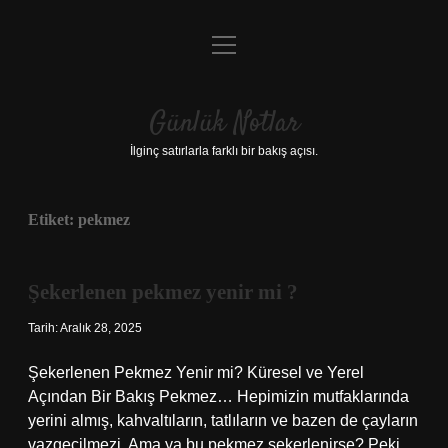
menüyü
Anasayfa
aç
Gizlilik Politikası
Günlük Notlar
Yasal Uyarı
İlginç satırlarla farklı bir bakış açısı.
Hakkımızda
Etiket:
pekmez
Şekerlenen pekmez yenir mi ?
Tarih: Aralık 28, 2025
Şekerlenen Pekmez Yenir mi? Küresel ve Yerel
Açından Bir Bakış Pekmez… Hepimizin mutfaklarında
yerini almış, kahvaltıların, tatlıların ve bazen de çayların
vazgeçilmezi. Ama ya bu pekmez şekerlenirse? Peki,