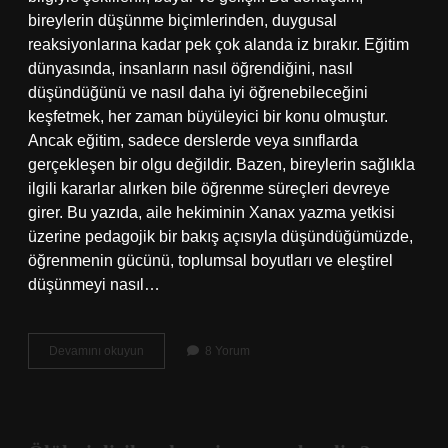
bireylerin düşünme biçimlerinden, duygusal
reaksiyonlarına kadar pek çok alanda iz bırakır. Eğitim
dünyasında, insanların nasıl öğrendiğini, nasıl
düşündüğünü ve nasıl daha iyi öğrenebileceğini
keşfetmek, her zaman büyüleyici bir konu olmuştur.
Ancak eğitim, sadece derslerde veya sınıflarda
gerçekleşen bir olgu değildir. Bazen, bireylerin sağlıkla
ilgili kararlar alırken bile öğrenme süreçleri devreye
girer. Bu yazıda, aile hekiminin Xanax yazma yetkisi
üzerine pedagojik bir bakış açısıyla düşündüğümüzde,
öğrenmenin gücünü, toplumsal boyutları ve eleştirel
düşünmeyi nasıl…
Aile
Devamını okuyun
8 Yorum
hekimi
Xanax
yazabilir
mi
?