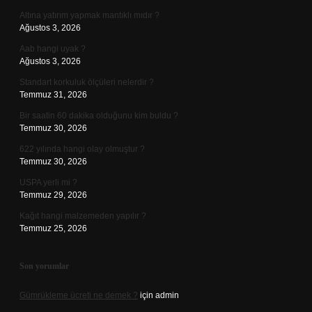
Altına yatırım yapmak mantıklı mıdır ?
Ağustos 3, 2026
Aab hangi uyak ?
Ağustos 3, 2026
Standart korkuluk ölçüleri nelerdir ?
Temmuz 31, 2026
Bir saatin 60 dakika olduğunu kim buldu ?
Temmuz 30, 2026
622 yılında hangi olay olmuştur ?
Temmuz 30, 2026
USPA yerli mi ?
Temmuz 29, 2026
Kağıt hangi malzemeden yapılır ?
Temmuz 25, 2026
Son yorumlar
Gümrükleme ücreti ne demek ?
için
admin