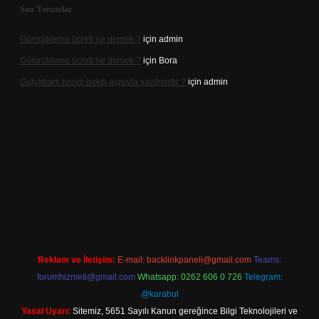
Son Yorumlar
Gümrükleme ücreti ne demek ?
için
admin
Gümrükleme ücreti ne demek ?
için
Bora
Gulyabani hangi bakış açısıyla yazılmıştır ?
için
admin
ş
Reklam ve İletişim:
E-mail:
backlinkpaneli@gmail.com
Teams:
forumhizmeti@gmail.com
Whatsapp: 0262 606 0 726
Telegram:
@karabul
Yasal Uyarı:
Sitemiz, 5651 Sayılı Kanun gereğince Bilgi Teknolojileri ve