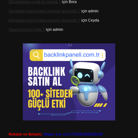
Gümrükleme ücreti ne demek ?
için
Bora
Gulyabani hangi bakış açısıyla yazılmıştır ?
için
admin
Gulyabani hangi bakış açısıyla yazılmıştır ?
için
Ceyda
Guarani hangi ligde ?
için
admin
Reklam ve İletişim:
Skype: live:.cid.575569c608265c69