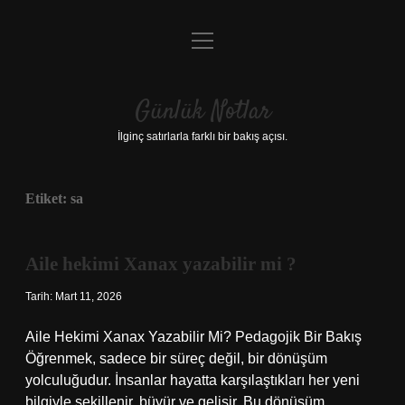
menüyü
Anasayfa
aç
Gizlilik Politikası
Günlük Notlar
Yasal Uyarı
İlginç satırlarla farklı bir bakış açısı.
Hakkımızda
Etiket:
sa
Aile hekimi Xanax yazabilir mi ?
Tarih: Mart 11, 2026
Aile Hekimi Xanax Yazabilir Mi? Pedagojik Bir Bakış
Öğrenmek, sadece bir süreç değil, bir dönüşüm
yolculuğudur. İnsanlar hayatta karşılaştıkları her yeni
bilgiyle şekillenir, büyür ve gelişir. Bu dönüşüm,