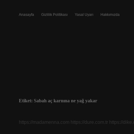
Anasayfa
Gizlilik Politikası
Yasal Uyarı
Hakkımızda
Etiket:
Sabah aç karnına ne yağ yakar
https://madamenna.com
https://dure.com.tr
https://dike