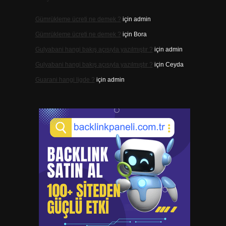
Gümrükleme ücreti ne demek ?
için
admin
Gümrükleme ücreti ne demek ?
için
Bora
Gulyabani hangi bakış açısıyla yazılmıştır ?
için
admin
Gulyabani hangi bakış açısıyla yazılmıştır ?
için
Ceyda
Guarani hangi ligde ?
için
admin