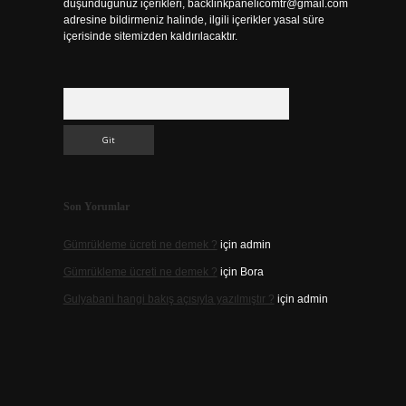
düşündüğünüz içerikleri,
backlinkpanelicomtr@gmail.com
adresine bildirmeniz halinde, ilgili içerikler yasal süre
içerisinde sitemizden kaldırılacaktır.
Arama
Son Yorumlar
Gümrükleme ücreti ne demek ?
için
admin
Gümrükleme ücreti ne demek ?
için
Bora
Gulyabani hangi bakış açısıyla yazılmıştır ?
için
admin