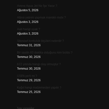
Avene Aqua Jel Ne İşe Yarar ?
Ağustos 5, 2026
Altına yatırım yapmak mantıklı mıdır ?
Ağustos 3, 2026
Aab hangi uyak ?
Ağustos 3, 2026
Standart korkuluk ölçüleri nelerdir ?
Temmuz 31, 2026
Bir saatin 60 dakika olduğunu kim buldu ?
Temmuz 30, 2026
622 yılında hangi olay olmuştur ?
Temmuz 30, 2026
USPA yerli mi ?
Temmuz 29, 2026
Kağıt hangi malzemeden yapılır ?
Temmuz 25, 2026
Son yorumlar