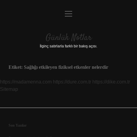
menüyü
Anasayfa
aç
Gizlilik Politikası
Günlük Notlar
Yasal Uyarı
İlginç satırlarla farklı bir bakış açısı.
Hakkımızda
Etiket:
Sağlığı etkileyen fiziksel etkenler nelerdir
https://madamenna.com
https://dure.com.tr
https://dike.com.tr
Sitemap
Sidebar
Son Yazılar