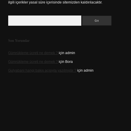
ilgili içerikler yasal süre içerisinde sitemizden kaldırılacaktır.
Arama
Son Yorumlar
Gümrükleme ücreti ne demek ?
için
admin
Gümrükleme ücreti ne demek ?
için
Bora
Gulyabani hangi bakış açısıyla yazılmıştır ?
için
admin
l giriş