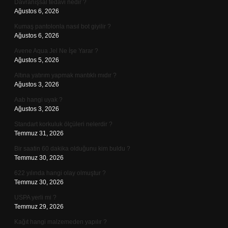
Davranışsal tedavi nedir ?
Ağustos 6, 2026
Kumaş pantolonla nasıl bot giyilir ?
Ağustos 6, 2026
Avene Aqua Jel Ne İşe Yarar ?
Ağustos 5, 2026
Altına yatırım yapmak mantıklı mıdır ?
Ağustos 3, 2026
Aab hangi uyak ?
Ağustos 3, 2026
Standart korkuluk ölçüleri nelerdir ?
Temmuz 31, 2026
Bir saatin 60 dakika olduğunu kim buldu ?
Temmuz 30, 2026
622 yılında hangi olay olmuştur ?
Temmuz 30, 2026
USPA yerli mi ?
Temmuz 29, 2026
Kağıt hangi malzemeden yapılır ?