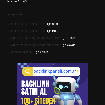
Temmuz 25, 2026
Son yorumlar
Gümrükleme ücreti ne demek ?
için
admin
Gümrükleme ücreti ne demek ?
için
Bora
Gulyabani hangi bakış açısıyla yazılmıştır ?
için
admin
Gulyabani hangi bakış açısıyla yazılmıştır ?
için
Ceyda
Guarani hangi ligde ?
için
admin