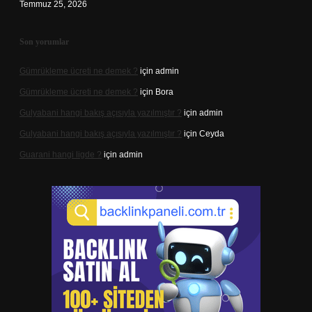
Temmuz 25, 2026
Son yorumlar
Gümrükleme ücreti ne demek ?
için
admin
Gümrükleme ücreti ne demek ?
için
Bora
Gulyabani hangi bakış açısıyla yazılmıştır ?
için
admin
Gulyabani hangi bakış açısıyla yazılmıştır ?
için
Ceyda
Guarani hangi ligde ?
için
admin