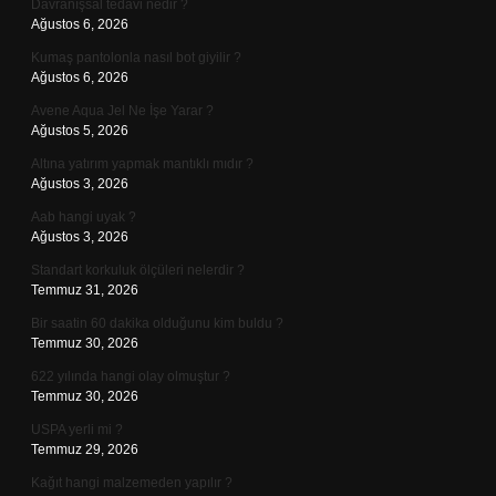
Davranışsal tedavi nedir ?
Ağustos 6, 2026
Kumaş pantolonla nasıl bot giyilir ?
Ağustos 6, 2026
Avene Aqua Jel Ne İşe Yarar ?
Ağustos 5, 2026
Altına yatırım yapmak mantıklı mıdır ?
Ağustos 3, 2026
Aab hangi uyak ?
Ağustos 3, 2026
Standart korkuluk ölçüleri nelerdir ?
Temmuz 31, 2026
Bir saatin 60 dakika olduğunu kim buldu ?
Temmuz 30, 2026
622 yılında hangi olay olmuştur ?
Temmuz 30, 2026
USPA yerli mi ?
Temmuz 29, 2026
Kağıt hangi malzemeden yapılır ?