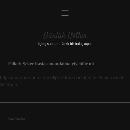
menüyü
Anasayfa
aç
Gizlilik Politikası
Günlük Notlar
Yasal Uyarı
İlginç satırlarla farklı bir bakış açısı.
Hakkımızda
Etiket:
Şeker hastası mandalina yiyebilir mi
https://madamenna.com
https://dure.com.tr
https://dike.com.tr
Sitemap
Sidebar
Son Yazılar