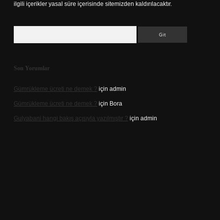
ilgili içerikler yasal süre içerisinde sitemizden kaldırılacaktır.
Arama
Son Yorumlar
Gümrükleme ücreti ne demek ?
için
admin
Gümrükleme ücreti ne demek ?
için
Bora
Gulyabani hangi bakış açısıyla yazılmıştır ?
için
admin
t güncel giriş