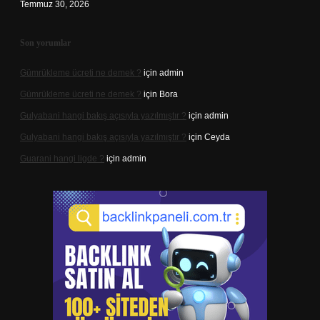
Temmuz 30, 2026
Son yorumlar
Gümrükleme ücreti ne demek ?
için
admin
Gümrükleme ücreti ne demek ?
için
Bora
Gulyabani hangi bakış açısıyla yazılmıştır ?
için
admin
Gulyabani hangi bakış açısıyla yazılmıştır ?
için
Ceyda
Guarani hangi ligde ?
için
admin