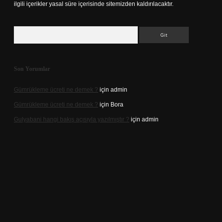
ilgili içerikler yasal süre içerisinde sitemizden kaldırılacaktır.
Arama
Son Yorumlar
Gümrükleme ücreti ne demek ?
için
admin
Gümrükleme ücreti ne demek ?
için
Bora
Gulyabani hangi bakış açısıyla yazılmıştır ?
için
admin
giriş