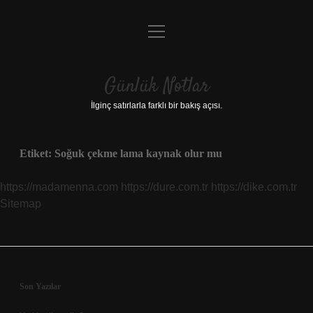
menüyü
Anasayfa
aç
Gizlilik Politikası
Günlük Notlar
Yasal Uyarı
İlginç satırlarla farklı bir bakış açısı.
Hakkımızda
Etiket:
Soğuk çekme lama kaynak olur mu
https://madamenna.com
https://dure.com.tr
https://dike.com.tr
Sitemap
Sidebar
Son Yazılar