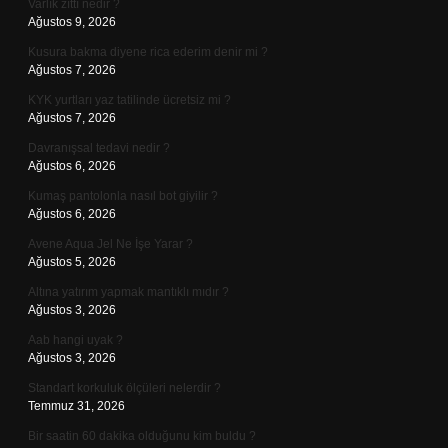
Varlık zıttı nedir ?
Ağustos 9, 2026
Kusura bakma diyene rica ederim denir mi ?
Ağustos 7, 2026
KYK yurtları yaz tatilinde ücretsiz mi ?
Ağustos 7, 2026
Davranışsal tedavi nedir ?
Ağustos 6, 2026
Kumaş pantolonla nasıl bot giyilir ?
Ağustos 6, 2026
Avene Aqua Jel Ne İşe Yarar ?
Ağustos 5, 2026
Altına yatırım yapmak mantıklı mıdır ?
Ağustos 3, 2026
Aab hangi uyak ?
Ağustos 3, 2026
Standart korkuluk ölçüleri nelerdir ?
Temmuz 31, 2026
Bir saatin 60 dakika olduğunu kim buldu ?