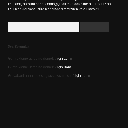
içerikleri,
backlinkpanelicomtr@gmail.com
adresine bildirmeniz halinde,
ilgili içerikler yasal süre içerisinde sitemizden kaldırılacaktır.
Arama
Son Yorumlar
Gümrükleme ücreti ne demek ?
için
admin
Gümrükleme ücreti ne demek ?
için
Bora
Gulyabani hangi bakış açısıyla yazılmıştır ?
için
admin
t güncel giriş