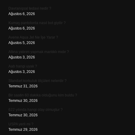
Davranışsal tedavi nedir ?
Ağustos 6, 2026
Kumaş pantolonla nasıl bot giyilir ?
Ağustos 6, 2026
Avene Aqua Jel Ne İşe Yarar ?
Ağustos 5, 2026
Altına yatırım yapmak mantıklı mıdır ?
Ağustos 3, 2026
Aab hangi uyak ?
Ağustos 3, 2026
Standart korkuluk ölçüleri nelerdir ?
Temmuz 31, 2026
Bir saatin 60 dakika olduğunu kim buldu ?
Temmuz 30, 2026
622 yılında hangi olay olmuştur ?
Temmuz 30, 2026
USPA yerli mi ?
Temmuz 29, 2026