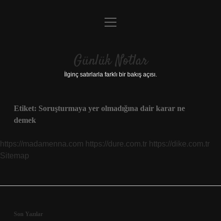
menüyü
Anasayfa
aç
Gizlilik Politikası
Günlük Notlar
Yasal Uyarı
İlginç satırlarla farklı bir bakış açısı.
Hakkımızda
Etiket:
Soruşturmaya yer olmadığına dair karar ne
demek
https://madamenna.com
https://dure.com.tr
https://dike.com.tr
Sitemap
Sidebar
Son Yazılar