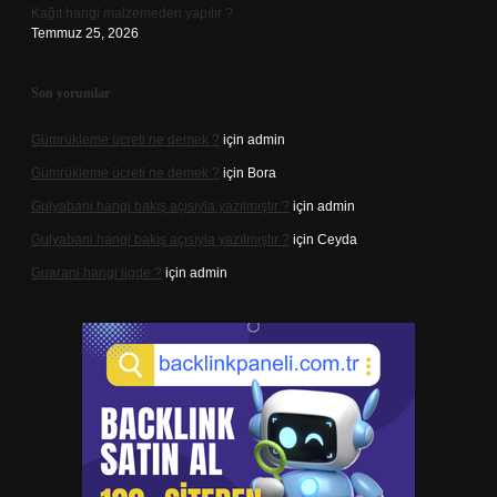
Kağıt hangi malzemeden yapılır ?
Temmuz 25, 2026
Son yorumlar
Gümrükleme ücreti ne demek ?
için
admin
Gümrükleme ücreti ne demek ?
için
Bora
Gulyabani hangi bakış açısıyla yazılmıştır ?
için
admin
Gulyabani hangi bakış açısıyla yazılmıştır ?
için
Ceyda
Guarani hangi ligde ?
için
admin