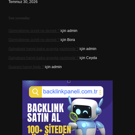
Temmuz 30, 2026
Son yorumlar
Gümrükleme ücreti ne demek ?
için
admin
Gümrükleme ücreti ne demek ?
için
Bora
Gulyabani hangi bakış açısıyla yazılmıştır ?
için
admin
Gulyabani hangi bakış açısıyla yazılmıştır ?
için
Ceyda
Guarani hangi ligde ?
için
admin