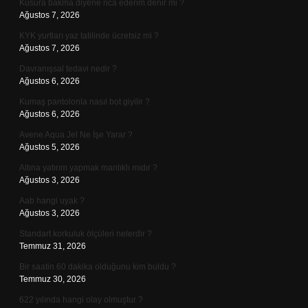
Kusura bakma diyene rica ederim denir mi ?
Ağustos 7, 2026
KYK yurtları yaz tatilinde ücretsiz mi ?
Ağustos 7, 2026
Davranışsal tedavi nedir ?
Ağustos 6, 2026
Kumaş pantolonla nasıl bot giyilir ?
Ağustos 6, 2026
Avene Aqua Jel Ne İşe Yarar ?
Ağustos 5, 2026
Altına yatırım yapmak mantıklı mıdır ?
Ağustos 3, 2026
Aab hangi uyak ?
Ağustos 3, 2026
Standart korkuluk ölçüleri nelerdir ?
Temmuz 31, 2026
Bir saatin 60 dakika olduğunu kim buldu ?
Temmuz 30, 2026
622 yılında hangi olay olmuştur ?