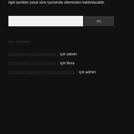
ilgili içerikler yasal süre içerisinde sitemizden kaldırılacaktır.
Arama
Son Yorumlar
Gümrükleme ücreti ne demek ?
için
admin
Gümrükleme ücreti ne demek ?
için
Bora
Gulyabani hangi bakış açısıyla yazılmıştır ?
için
admin
iriş