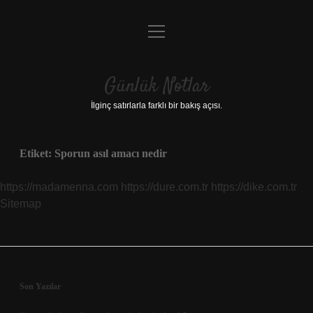
menüyü
Anasayfa
aç
Gizlilik Politikası
Günlük Notlar
Yasal Uyarı
İlginç satırlarla farklı bir bakış açısı.
Hakkımızda
Etiket:
Sporun asıl amacı nedir
https://madamenna.com
https://dure.com.tr
https://dike.com.tr
Sitemap
Sidebar
Son Yazılar