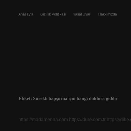
Anasayfa
Gizlilik Politikası
Yasal Uyarı
Hakkımızda
Etiket:
Sürekli hapşırma için hangi doktora gidilir
https://madamenna.com
https://dure.com.tr
https://dike