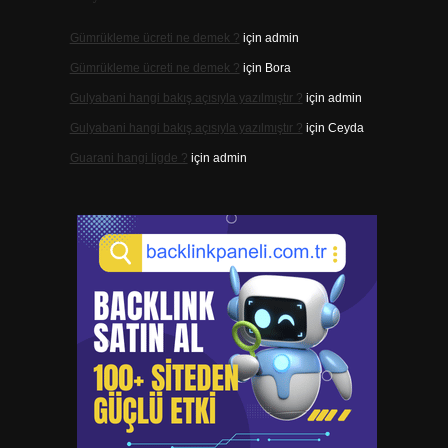
Gümrükleme ücreti ne demek ?
için
admin
Gümrükleme ücreti ne demek ?
için
Bora
Gulyabani hangi bakış açısıyla yazılmıştır ?
için
admin
Gulyabani hangi bakış açısıyla yazılmıştır ?
için
Ceyda
Guarani hangi ligde ?
için
admin