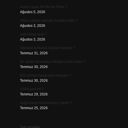
Avene Aqua Jel Ne İşe Yarar ?
Ağustos 5, 2026
Altına yatırım yapmak mantıklı mıdır ?
Ağustos 3, 2026
Aab hangi uyak ?
Ağustos 3, 2026
Standart korkuluk ölçüleri nelerdir ?
Temmuz 31, 2026
Bir saatin 60 dakika olduğunu kim buldu ?
Temmuz 30, 2026
622 yılında hangi olay olmuştur ?
Temmuz 30, 2026
USPA yerli mi ?
Temmuz 29, 2026
Kağıt hangi malzemeden yapılır ?
Temmuz 25, 2026
Son yorumlar