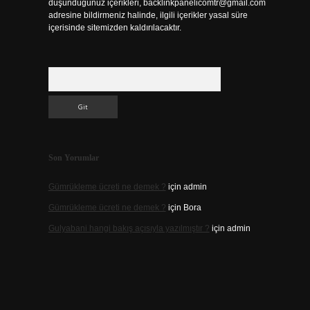
düşündüğünüz içerikleri,
backlinkpanelicomtr@gmail.com
adresine bildirmeniz halinde, ilgili içerikler yasal süre
içerisinde sitemizden kaldırılacaktır.
Arama
Son Yorumlar
Gümrükleme ücreti ne demek ?
için
admin
Gümrükleme ücreti ne demek ?
için
Bora
Gulyabani hangi bakış açısıyla yazılmıştır ?
için
admin