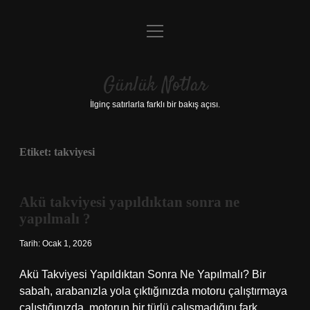
menüyü
Anasayfa
aç
Gizlilik Politikası
Günlük Notlar
Yasal Uyarı
İlginç satırlarla farklı bir bakış açısı.
Hakkımızda
Etiket:
takviyesi
Akü takviyesi yapıldıktan sonra ne
yapılmalı ?
Tarih: Ocak 1, 2026
Akü Takviyesi Yapıldıktan Sonra Ne Yapılmalı? Bir
sabah, arabanızla yola çıktığınızda motoru çalıştırmaya
çalıştığınızda, motorun bir türlü çalışmadığını fark