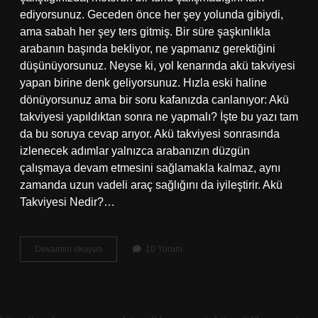
ediyorsunuz. Geceden önce her şey yolunda gibiydi,
ama sabah her şey ters gitmiş. Bir süre şaşkınlıkla
arabanın başında bekliyor, ne yapmanız gerektiğini
düşünüyorsunuz. Neyse ki, yol kenarında akü takviyesi
yapan birine denk geliyorsunuz. Hızla eski haline
dönüyorsunuz ama bir soru kafanızda canlanıyor: Akü
takviyesi yapıldıktan sonra ne yapmalı? İşte bu yazı tam
da bu soruya cevap arıyor. Akü takviyesi sonrasında
izlenecek adımlar yalnızca arabanızın düzgün
çalışmaya devam etmesini sağlamakla kalmaz, aynı
zamanda uzun vadeli araç sağlığını da iyileştirir. Akü
Takviyesi Nedir?…
Akü
Devamını okuyun
10 Yorum
takviyesi
yapıldıktan
sonra
ne
yapılmalı