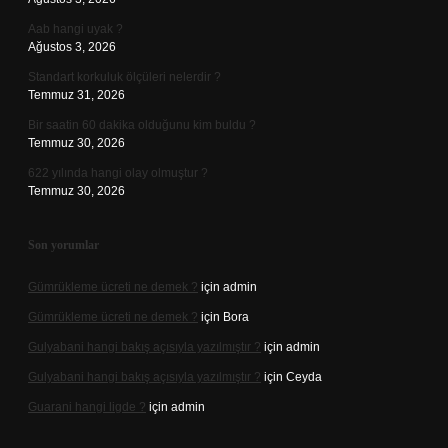
Aab hangi uyak ?
Ağustos 3, 2026
Standart korkuluk ölçüleri nelerdir ?
Temmuz 31, 2026
Bir saatin 60 dakika olduğunu kim buldu ?
Temmuz 30, 2026
622 yılında hangi olay olmuştur ?
Temmuz 30, 2026
Son yorumlar
Gümrükleme ücreti ne demek ?
için
admin
Gümrükleme ücreti ne demek ?
için
Bora
Gulyabani hangi bakış açısıyla yazılmıştır ?
için
admin
Gulyabani hangi bakış açısıyla yazılmıştır ?
için
Ceyda
Guarani hangi ligde ?
için
admin