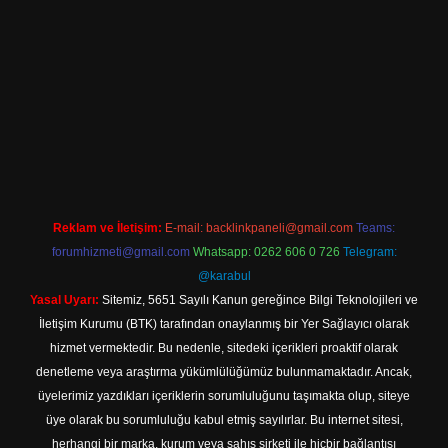
riş
Reklam ve İletişim:
E-mail:
backlinkpaneli@gmail.com
Teams:
forumhizmeti@gmail.com
Whatsapp: 0262 606 0 726
Telegram:
@karabul
Yasal Uyarı:
Sitemiz, 5651 Sayılı Kanun gereğince Bilgi Teknolojileri ve
İletişim Kurumu (BTK) tarafından onaylanmış bir Yer Sağlayıcı olarak
hizmet vermektedir. Bu nedenle, sitedeki içerikleri proaktif olarak
denetleme veya araştırma yükümlülüğümüz bulunmamaktadır. Ancak,
üyelerimiz yazdıkları içeriklerin sorumluluğunu taşımakta olup, siteye
üye olarak bu sorumluluğu kabul etmiş sayılırlar. Bu internet sitesi,
herhangi bir marka, kurum veya şahıs şirketi ile hiçbir bağlantısı