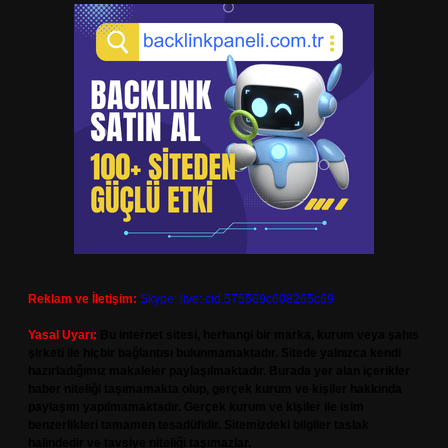
Reklam ve İletişim:
Skype: live:.cid.575569c608265c69
Yasal Uyarı:
Bu internet sitesi, herhangi bir marka, kurum veya şahıs
şirketi ile hiçbir bağlantısı bulunmamaktadır. Sitede yalnızca kendi
hazırladığımız makaleler paylaşılmaktadır. Burada yer alan içerikler
haber niteliği taşımamakta olup, gerçek kurum ve kişiler hakkında
paylaşım yapılmamaktadır. Gerçek kurum ve kişiler ile isim
benzerlikleri tamamen tesadüfidir. Sitemizdeki bilgiler taslak
halindedir ve tavsiye niteliği taşımazlar.