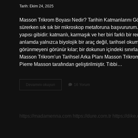
Tarih: Ekim 24, 2025
Masson Trikrom Boyası Nedir? Tarihin Katmanlarını Görü
sürerken sık sık bir mikroskop metaforuna başvururum.
yapısı gibidir: katmanlı, karmaşık ve her biri farklı b
anlamda yalnızca biyolojik bir araç değil, tarihsel oku
görünmeyeni görünür kılar; bir dokunun içindeki sınırları, 
Masson Trikrom’un Tarihsel Arka Planı Masson Trikrom 
Pierre Masson tarafından geliştirilmiştir. Tıbbi…
Masson
Devamını okuyun
16 Yorum
Trikrom
boyası
nedir
?
https://madamenna.com
https://dure.com.tr
https://dike