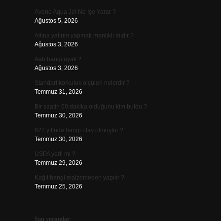
Avene Aqua Jel Ne İşe Yarar ?
Ağustos 5, 2026
Altına yatırım yapmak mantıklı mıdır ?
Ağustos 3, 2026
Aab hangi uyak ?
Ağustos 3, 2026
Standart korkuluk ölçüleri nelerdir ?
Temmuz 31, 2026
Bir saatin 60 dakika olduğunu kim buldu ?
Temmuz 30, 2026
622 yılında hangi olay olmuştur ?
Temmuz 30, 2026
USPA yerli mi ?
Temmuz 29, 2026
Kağıt hangi malzemeden yapılır ?
Temmuz 25, 2026
Son yorumlar