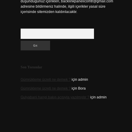
düşündüğünüz içerikleri,
backlinkpanelicomtr@gmail.com
adresine bildirmeniz halinde, ilgili içerikler yasal süre
içerisinde sitemizden kaldırılacaktır.
Arama
Son Yorumlar
Gümrükleme ücreti ne demek ?
için
admin
Gümrükleme ücreti ne demek ?
için
Bora
Gulyabani hangi bakış açısıyla yazılmıştır ?
için
admin