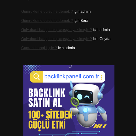
Gümrükleme ücreti ne demek ?
için
admin
Gümrükleme ücreti ne demek ?
için
Bora
Gulyabani hangi bakış açısıyla yazılmıştır ?
için
admin
Gulyabani hangi bakış açısıyla yazılmıştır ?
için
Ceyda
Guarani hangi ligde ?
için
admin