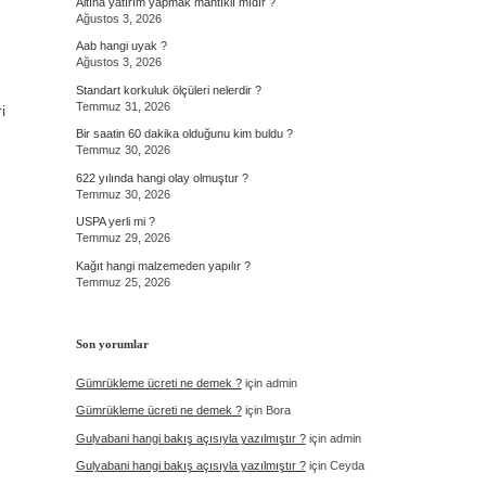
Altına yatırım yapmak mantıklı mıdır ?
Ağustos 3, 2026
Aab hangi uyak ?
Ağustos 3, 2026
Standart korkuluk ölçüleri nelerdir ?
Temmuz 31, 2026
i
Bir saatin 60 dakika olduğunu kim buldu ?
Temmuz 30, 2026
622 yılında hangi olay olmuştur ?
Temmuz 30, 2026
USPA yerli mi ?
Temmuz 29, 2026
Kağıt hangi malzemeden yapılır ?
Temmuz 25, 2026
Son yorumlar
Gümrükleme ücreti ne demek ?
için
admin
Gümrükleme ücreti ne demek ?
için
Bora
Gulyabani hangi bakış açısıyla yazılmıştır ?
için
admin
Gulyabani hangi bakış açısıyla yazılmıştır ?
için
Ceyda