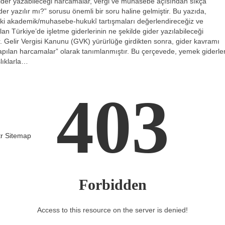
 gider yazabileceği harcamalar, vergi ve muhasebe açısından sıkça
er yazılır mı?” sorusu önemli bir soru haline gelmiştir. Bu yazıda,
eki akademik/muhasebe‑hukukî tartışmaları değerlendireceğiz ve
an Türkiye’de işletme giderlerinin ne şekilde gider yazılabileceği
. Gelir Vergisi Kanunu (GVK) yürürlüğe girdikten sonra, gider kavramı
yapılan harcamalar” olarak tanımlanmıştır. Bu çerçevede, yemek giderler
şlıklarla…
403
tr
Sitemap
Forbidden
Access to this resource on the server is denied!