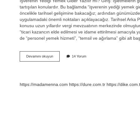
İşverenin Yediği Yemek Gider Yazılır mı? Giriş: İşletmelerin
tartışılan konulardır. Bu bağlamda “işverenin yediği yemek gid
öncelikle tarihsel gelişimine bakacağız; ardından günümüzd
uygulamadaki önemli noktaları açıklayacağız. Tarihsel Arka Pl
konusu uzun yıllardır vergi mevzuatının merkezinde olmuştur
“ticari kazancın elde edilmesi ve idame ettirilmesi amacıyla 
de “personel yemek hizmeti”, “temsil ve ağırlama” gibi alt ba
Işverenin
Devamını okuyun
14 Yorum
yediği
yemek
gider
yazılır
mı
https://madamenna.com
https://dure.com.tr
https://dike.com.
?