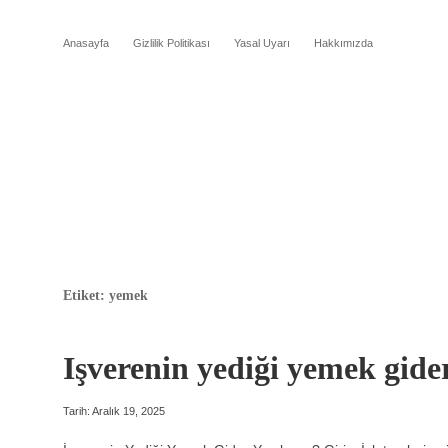
Anasayfa
Gizlilik Politikası
Yasal Uyarı
Hakkımızda
Etiket:
yemek
Işverenin yediği yemek gider
Tarih: Aralık 19, 2025