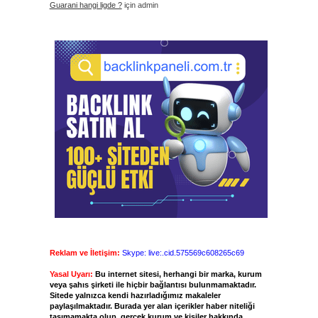
Guarani hangi ligde ?
için
admin
Reklam ve İletişim:
Skype: live:.cid.575569c608265c69
Yasal Uyarı:
Bu internet sitesi, herhangi bir marka, kurum
veya şahıs şirketi ile hiçbir bağlantısı bulunmamaktadır.
Sitede yalnızca kendi hazırladığımız makaleler
paylaşılmaktadır. Burada yer alan içerikler haber niteliği
taşımamakta olup, gerçek kurum ve kişiler hakkında