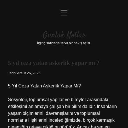
menüyü
Anasayfa
aç
Gizlilik Politikası
Günlük Notlar
Yasal Uyarı
İlginç satırlarla farklı bir bakış açısı.
Hakkımızda
5 yıl ceza yatan askerlik yapar mı ?
Tarih: Aralık 26, 2025
5 Yıl Ceza Yatan Askerlik Yapar Mı?
Sosyoloji, toplumsal yapılar ve bireyler arasındaki
etkileşimi anlamaya çalışan bir bilim dalıdır. İnsanların
yaşam biçimlerini, davranışlarını ve toplumsal
normlarla ilişkilerini incelediğimizde, birçok karmaşık
dinamiğin ortaya çıktığını görürüz. Ancak bazen en