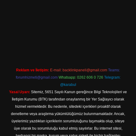
bet güncel giriş
Reklam ve İletişim:
E-mail:
backlinkpaneli@gmail.com
Teams:
forumhizmeti@gmail.com
Whatsapp: 0262 606 0 726
Telegram:
@karabul
Yasal Uyarı:
Sitemiz, 5651 Sayılı Kanun gereğince Bilgi Teknolojileri ve
İletişim Kurumu (BTK) tarafından onaylanmış bir Yer Sağlayıcı olarak
hizmet vermektedir. Bu nedenle, sitedeki içerikleri proaktif olarak
denetleme veya araştırma yükümlülüğümüz bulunmamaktadır. Ancak,
üyelerimiz yazdıkları içeriklerin sorumluluğunu taşımakta olup, siteye
üye olarak bu sorumluluğu kabul etmiş sayılırlar. Bu internet sitesi,
herhangi bir marka, kurum veya şahıs şirketi ile hiçbir bağlantısı