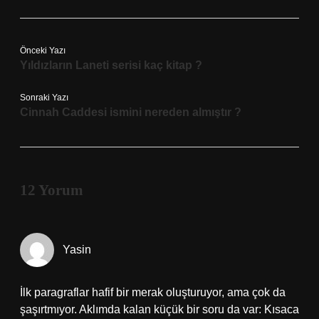
Önceki Yazı
Yıldızların Laneti serisi kaç kitap ?
Sonraki Yazı
Cinnah Caddesi ismini nereden almıştır ?
12 Yorum
Yasin
İlk paragraflar hafif bir merak oluşturuyor, ama çok da
şaşırtmıyor. Aklımda kalan küçük bir soru da var: Kısaca