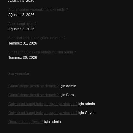
Ağustos 5, 2026
Altına yatırım yapmak mantıklı mıdır ?
Ağustos 3, 2026
Aab hangi uyak ?
Ağustos 3, 2026
Standart korkuluk ölçüleri nelerdir ?
Temmuz 31, 2026
Bir saatin 60 dakika olduğunu kim buldu ?
Temmuz 30, 2026
Son yorumlar
Gümrükleme ücreti ne demek ?
için
admin
Gümrükleme ücreti ne demek ?
için
Bora
Gulyabani hangi bakış açısıyla yazılmıştır ?
için
admin
Gulyabani hangi bakış açısıyla yazılmıştır ?
için
Ceyda
Guarani hangi ligde ?
için
admin