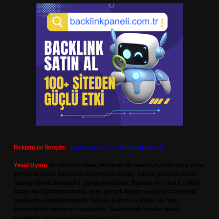
Reklam ve İletişim:
Skype: live:.cid.575569c608265c69
Yasal Uyarı:
Bu internet sitesi, herhangi bir marka, kurum veya şahıs
şirketi ile hiçbir bağlantısı bulunmamaktadır. Sitede yalnızca kendi
hazırladığımız makaleler paylaşılmaktadır. Burada yer alan içerikler
haber niteliği taşımamakta olup, gerçek kurum ve kişiler hakkında
paylaşım yapılmamaktadır. Gerçek kurum ve kişiler ile isim
benzerlikleri tamamen tesadüfidir. Sitemizdeki bilgiler taslak
halindedir ve tavsiye niteliği taşımazlar.