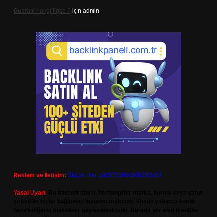
Guarani hangi ligde ?
için
admin
Reklam ve İletişim:
Skype: live:.cid.575569c608265c69
Yasal Uyarı:
Bu internet sitesi, herhangi bir marka, kurum veya şahıs
şirketi ile hiçbir bağlantısı bulunmamaktadır. Sitede yalnızca kendi
hazırladığımız makaleler paylaşılmaktadır. Burada yer alan içerikler