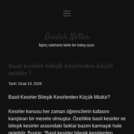
menüyü
Anasayfa
aç
Gizlilik Politikası
Günlük Notlar
Yasal Uyarı
İlginç satırlarla farklı bir bakış açısı.
Hakkımızda
Basit kesirler bileşik kesirlerden küçük
müdür ?
Tarih: Ocak 19, 2026
Basit Kesirler Bileşik Kesirlerden Küçük Müdür?
Kesirler konusu her zaman öğrencilerin kafasını
karıştıran bir mesele olmuştur. Özellikle basit kesirler ve
bileşik kesirler arasındaki farklar bazen karmaşık hale
gelebilir. Bugün, “Basit kesirler bileşik kesirlerden