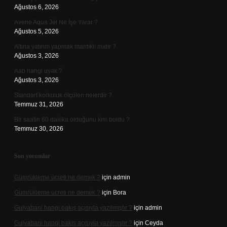
Ağustos 6, 2026
Avene Aqua Jel Ne İşe Yarar ?
Ağustos 5, 2026
Altına yatırım yapmak mantıklı mıdır ?
Ağustos 3, 2026
Aab hangi uyak ?
Ağustos 3, 2026
Standart korkuluk ölçüleri nelerdir ?
Temmuz 31, 2026
Bir saatin 60 dakika olduğunu kim buldu ?
Temmuz 30, 2026
Son yorumlar
Gümrükleme ücreti ne demek ?
için
admin
Gümrükleme ücreti ne demek ?
için
Bora
Gulyabani hangi bakış açısıyla yazılmıştır ?
için
admin
Gulyabani hangi bakış açısıyla yazılmıştır ?
için
Ceyda