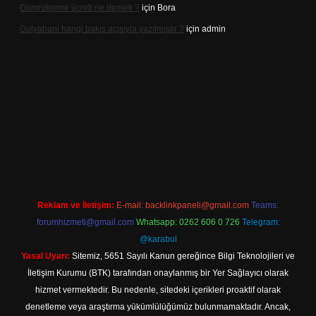
Gümrükleme ücreti ne demek ?
için
Bora
Gulyabani hangi bakış açısıyla yazılmıştır ?
için
admin
güncel giriş
Reklam ve İletişim:
E-mail:
backlinkpaneli@gmail.com
Teams:
forumhizmeti@gmail.com
Whatsapp: 0262 606 0 726
Telegram:
@karabul
Yasal Uyarı:
Sitemiz, 5651 Sayılı Kanun gereğince Bilgi Teknolojileri ve
İletişim Kurumu (BTK) tarafından onaylanmış bir Yer Sağlayıcı olarak
hizmet vermektedir. Bu nedenle, sitedeki içerikleri proaktif olarak
denetleme veya araştırma yükümlülüğümüz bulunmamaktadır. Ancak,