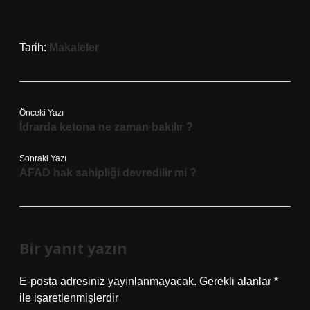
Tarih:
Makaleler
Önceki Yazı
İdrarda ketona ne zaman bakılır ?
Sonraki Yazı
AFAD hak sahipliği devredilir mi ?
Bir yanıt yazın
E-posta adresiniz yayınlanmayacak.
Gerekli alanlar
*
ile işaretlenmişlerdir