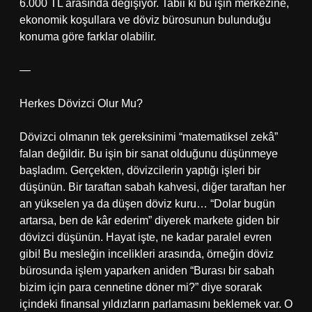
6.000 TL arasında değişiyor. Tabii ki bu işin merkezine,
ekonomik koşullara ve döviz bürosunun bulunduğu
konuma göre farklar olabilir.
—
Herkes Dövizci Olur Mu?
Dövizci olmanın tek gereksinimi “matematiksel zekâ”
falan değildir. Bu işin bir sanat olduğunu düşünmeye
başladım. Gerçekten, dövizcilerin yaptığı işleri bir
düşünün. Bir taraftan sabah kahvesi, diğer taraftan her
an yükselen ya da düşen döviz kuru… “Dolar bugün
artarsa, ben de kâr ederim” diyerek markete giden bir
dövizci düşünün. Hayat işte, ne kadar paralel evren
gibi! Bu mesleğin incelikleri arasında, örneğin döviz
bürosunda işlem yaparken aniden “Burası bir sabah
bizim için para cennetine döner mi?” diye sorarak
içindeki finansal yıldızların parlamasını beklemek var. O