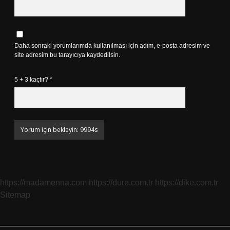
Daha sonraki yorumlarımda kullanılması için adım, e-posta adresim ve
site adresim bu tarayıcıya kaydedilsin.
5 + 3 kaçtır?
*
https://madamenna.com
https://dure.com.tr
https://dike.com.tr
Sitemap