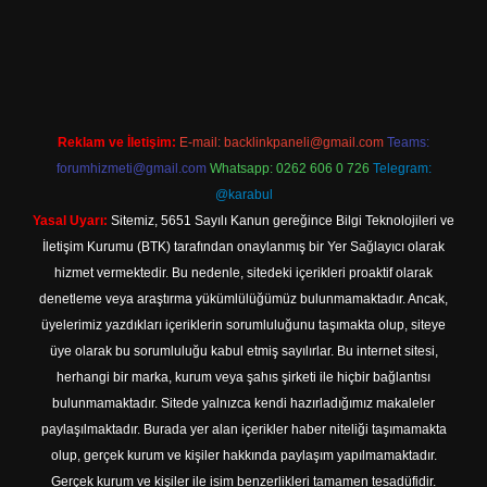
güncel giriş
Reklam ve İletişim:
E-mail:
backlinkpaneli@gmail.com
Teams:
forumhizmeti@gmail.com
Whatsapp: 0262 606 0 726
Telegram:
@karabul
Yasal Uyarı:
Sitemiz, 5651 Sayılı Kanun gereğince Bilgi Teknolojileri ve
İletişim Kurumu (BTK) tarafından onaylanmış bir Yer Sağlayıcı olarak
hizmet vermektedir. Bu nedenle, sitedeki içerikleri proaktif olarak
denetleme veya araştırma yükümlülüğümüz bulunmamaktadır. Ancak,
üyelerimiz yazdıkları içeriklerin sorumluluğunu taşımakta olup, siteye
üye olarak bu sorumluluğu kabul etmiş sayılırlar. Bu internet sitesi,
herhangi bir marka, kurum veya şahıs şirketi ile hiçbir bağlantısı
bulunmamaktadır. Sitede yalnızca kendi hazırladığımız makaleler
paylaşılmaktadır. Burada yer alan içerikler haber niteliği taşımamakta
olup, gerçek kurum ve kişiler hakkında paylaşım yapılmamaktadır.
Gerçek kurum ve kişiler ile isim benzerlikleri tamamen tesadüfidir.