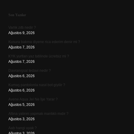
Sidebar
Son Yazılar
Varlık zıttı nedir ?
Ağustos 9, 2026
Kusura bakma diyene rica ederim denir mi ?
Ağustos 7, 2026
KYK yurtları yaz tatilinde ücretsiz mi ?
Ağustos 7, 2026
Davranışsal tedavi nedir ?
Ağustos 6, 2026
Kumaş pantolonla nasıl bot giyilir ?
Ağustos 6, 2026
Avene Aqua Jel Ne İşe Yarar ?
Ağustos 5, 2026
Altına yatırım yapmak mantıklı mıdır ?
Ağustos 3, 2026
Aab hangi uyak ?
Ağustos 3, 2026