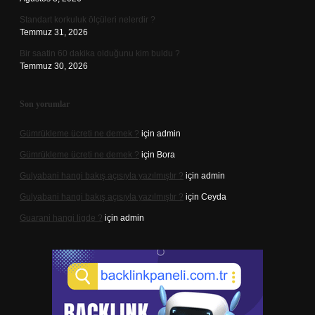
Standart korkuluk ölçüleri nelerdir ?
Temmuz 31, 2026
Bir saatin 60 dakika olduğunu kim buldu ?
Temmuz 30, 2026
Son yorumlar
Gümrükleme ücreti ne demek ?
için
admin
Gümrükleme ücreti ne demek ?
için
Bora
Gulyabani hangi bakış açısıyla yazılmıştır ?
için
admin
Gulyabani hangi bakış açısıyla yazılmıştır ?
için
Ceyda
Guarani hangi ligde ?
için
admin