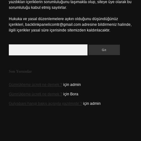
yazdıkları içeriklerin sorumluluğunu taşımakta olup, siteye üye olarak bu
sorumluluğu kabul etmiş sayılırlar.
Hukuka ve yasal düzenlemelere aykırı olduğunu düşündüğünüz
içerikleri,
backlinkpanelicomtr@gmail.com
adresine bildirmeniz halinde,
ilgili içerikler yasal süre içerisinde sitemizden kaldırılacaktır.
Arama
Son Yorumlar
Gümrükleme ücreti ne demek ?
için
admin
Gümrükleme ücreti ne demek ?
için
Bora
Gulyabani hangi bakış açısıyla yazılmıştır ?
için
admin