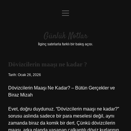
menüyü
Anasayfa
aç
Gizlilik Politikası
Günlük Notlar
Yasal Uyarı
İlginç satırlarla farklı bir bakış açısı.
Hakkımızda
Dövizcilerin maaşı ne kadar ?
Tarih: Ocak 26, 2026
Dövizcilerin Maaşı Ne Kadar? – Bütün Gerçekler ve
Biraz Mizah
Evet, doğru duydunuz. “Dövizcilerin maaşı ne kadar?”
sorusu aslında sadece bir para meselesi değil, aynı
zamanda biraz da komik bir dert. Çünkü dövizcilerin
maaşı, arka planda yaşanan çalkantılı döviz kurlarının