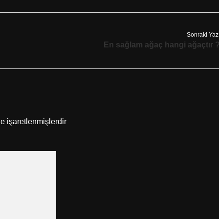
Sonraki Yaz
En sağlam ağaç hangi ağaçtır 
le işaretlenmişlerdir