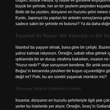
Bugün, sosyal medya, iş hayatı ve gündelik koşuşturma 
büyük bir şehirde, her an bir şeylerin peşinden koşarken
Belki de bu yüzden, dünyanın en huzurlu şehri neresi s
Kyoto, Japonya’da yapılan bir anketin sonuçlarına göre
sadece sakin bir şehirde mi bulunur? Ya da daha doğrus
İstanbul’da Huzur: Bir Yalnızlık ve Bir Y
İstanbul’da yaşıyor olmak, bana göre bir çelişki. Baz
yalnız kalmak istiyorum. Örneğin, sabah ofise gitmek i
ışıklarında bir an durup, etrafıma bakarken, insanın 
“Huzur nedir?” diye soruyorum kendime. Bir anlık sessiz
Boğaz’ın kenarında yürürken bir kuşun uçuverdiğini gör
değil mi? Peki, bu anı sürekli yaşamak mümkün mü?
Dünyanın Huzurlu Şehirlerini Ararken
İnsanlar, dünyanın en huzurlu şehirleriyle ilgili pek ço
yerler bu listelerde yer alıyor. Örneğin, İsveç’in Gotl