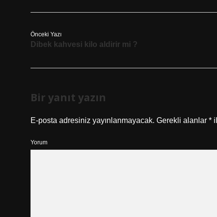
Önceki Yazı
Dibek kahvesi kilo aldirir mi ?
Bir yanıt yazın
E-posta adresiniz yayınlanmayacak.
Gerekli alanlar
*
i
Yorum