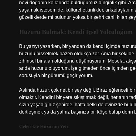
nevi doğanın kollarında bulduğumuz dinginlik gibi. Ama 
yaşamak istesem de, kültürel etkinlikler, arkadaşları
güzelliklerde mi bulunur, yoksa bir şehri canlı kılan şe
Huzuru Bulmak: Kendi İçsel Yolculuğum
Bu yazıyı yazarken, bir yandan da kendi içimde huzuru 
huzurlu hissetmek bazen oldukça zor. Ama bir şekilde, 
zihinsel bir alan olduğunu düşünüyorum. Mesela, akşam
anda huzurlu oluyorum. İşe gitmeden önce içimden ge
sorusuyla bir günümü geçiriyorum.
Aslında huzur, çok net bir şey değil. Biraz eğlenceli bi
olmaktır. Kendini bir yere sıkıştırmak değil, her anın t
sizin yaşadığınız şehirde, hatta belki de evinizde bulun
dertleşmek ya da yalnız başınıza bir köşe bulup derin 
Gelecekte Huzurun Yeri