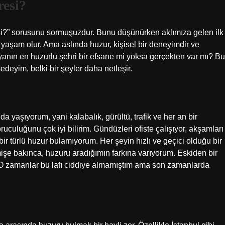
esi?
si?” sorusunu sormuşuzdur. Bunu düşünürken aklımıza gelen ilk
r yaşam olur. Ama aslında huzur, kişisel bir deneyimdir ve
nyanın en huzurlu şehri bir efsane mi yoksa gerçekten var mı? Bu
eyim, belki bir şeyler daha netleşir.
 yaşıyorum, yani kalabalık, gürültü, trafik ve her an bir
uculuğunu çok iyi bilirim. Gündüzleri ofiste çalışıyor, akşamları
ir türlü huzur bulamıyorum. Her şeyin hızlı ve geçici olduğu bir
şe bakınca, huzuru aradığımın farkına varıyorum. Eskiden bir
. O zamanlar bu lafı ciddiye almamıştım ama son zamanlarda