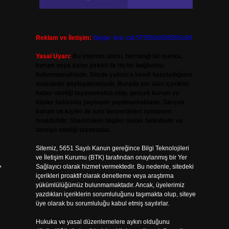
Reklam ve İletişim:
Skype: live:.cid.575569c608265c69
Yasal Uyarı:
Bu internet sitesi, herhangi bir marka,
kurum veya şahıs şirketi ile hiçbir bağlantısı
bulunmamaktadır. Sitede yalnızca kendi hazırladığımız
makaleler paylaşılmaktadır. Burada yer alan içerikler
haber niteliği taşımamakta olup, gerçek kurum ve
kişiler hakkında paylaşım yapılmamaktadır. Gerçek
kurum ve kişiler ile isim benzerlikleri tamamen
tesadüfidir. Sitemizdeki bilgiler taslak halindedir ve
tavsiye niteliği taşımazlar.
Sitemiz, 5651 Sayılı Kanun gereğince Bilgi Teknolojileri
ve İletişim Kurumu (BTK) tarafından onaylanmış bir Yer
,
Sağlayıcı olarak hizmet vermektedir. Bu nedenle, sitedeki
içerikleri proaktif olarak denetleme veya araştırma
yükümlülüğümüz bulunmamaktadır. Ancak, üyelerimiz
yazdıkları içeriklerin sorumluluğunu taşımakta olup, siteye
üye olarak bu sorumluluğu kabul etmiş sayılırlar.
Hukuka ve yasal düzenlemelere aykırı olduğunu