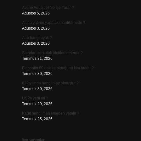
Avene Aqua Jel Ne İşe Yarar ?
Ağustos 5, 2026
Altına yatırım yapmak mantıklı mıdır ?
Ağustos 3, 2026
Aab hangi uyak ?
Ağustos 3, 2026
Standart korkuluk ölçüleri nelerdir ?
Temmuz 31, 2026
Bir saatin 60 dakika olduğunu kim buldu ?
Temmuz 30, 2026
622 yılında hangi olay olmuştur ?
Temmuz 30, 2026
USPA yerli mi ?
Temmuz 29, 2026
Kağıt hangi malzemeden yapılır ?
Temmuz 25, 2026
Son yorumlar