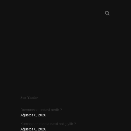
Sidebar
Son Yazılar
ilbet günce
Davranışsal tedavi nedir ?
Ağustos 6, 2026
Kumaş pantolonla nasıl bot giyilir ?
Ağustos 6, 2026