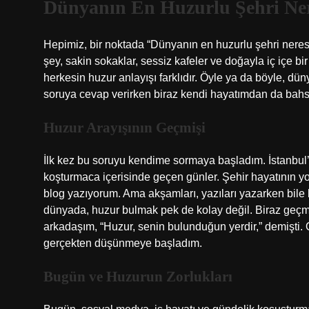
Dünyanın En Huzurlu Şehri Ner
Hepimiz, bir noktada “Dünyanın en huzurlu şehri nere
şey, sakin sokaklar, sessiz kafeler ve doğayla iç içe bi
herkesin huzur anlayışı farklıdır. Öyle ya da böyle, dü
soruya cevap verirken biraz kendi hayatımdan da bahsed
Huzur Arayışının Geçmişi
İlk kez bu soruyu kendime sormaya başladım. İstanbul’da
koşturmaca içerisinde geçen günler. Şehir hayatının yor
blog yazıyorum. Ama akşamları, yazıları yazarken bile b
dünyada, huzur bulmak pek de kolay değil. Biraz geçmi
arkadaşım, “Huzur, senin bulunduğun yerdir,” demişti
gerçekten düşünmeye başladım.
Bugün ve Huzurun Zorlukları