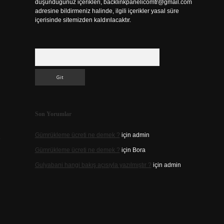
düşündüğünüz içerikleri,
backlinkpanelicomtr@gmail.com
adresine bildirmeniz halinde, ilgili içerikler yasal süre
içerisinde sitemizden kaldırılacaktır.
Arama
Son Yorumlar
Gümrükleme ücreti ne demek ?
için
admin
Gümrükleme ücreti ne demek ?
için
Bora
Gulyabani hangi bakış açısıyla yazılmıştır ?
için
admin