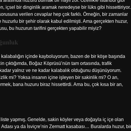
arasında huzuru bulmak bir hayli zor. Özellikle İstanbul gibi
, içsel bir dinginlik aramak neredeyse bir lüks gibi hissettiriyor.
orusuna verilen cevaplar hep çok farklı. Örneğin, bir zamanlar
 huzurlu bir şehir olarak kabul edilmişti. Ama gerçekten huzur,
u, bu huzurun tarifini gerçekten yapabilir miyiz?
oğunluk
en kalabalığın içinde kayboluyorum, bazen de bir köşe başında
çin çıktığımda, Boğaz Köprüsü’nün tam ortasında, trafik
ne kadar yalnız ve ne kadar kalabalık olduğunu düşünüyorum.
lik mi? Yoksa insanın içine işleyen bir sakinlik mi? O an,
mek, bana huzuru biraz hissettirdi. Ama bu, çok kısa bir an,
k liste yapmış. Genelde, sakin köyler veya doğayla iç içe olan
and Adası ya da İsviçre’nin Zermatt kasabası… Buralarda huzur, bi