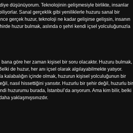
diye düşünüyorum. Teknolojinin gelişmesiyle birlikte, insanlar
liyorlar. Sanal gerçeklik gibi yeniliklerle huzuru sanal bir
e gerçek huzur, teknoloji ne kadar gelişirse gelişsin, insanın
 şehirde huzur bulmak, aslında o şehri kendi içsel yolculuğunuzla
 bana göre her zaman kişisel bir soru olacaktır. Huzuru bulmak,
Belki de huzur, her anı içsel olarak algılayabilmekte yatıyor.
 da kalabalığın içinde olmak, huzurun kişisel yolculuğunun bir
l, nasıl hissettiğini yansıtır. Huzurlu bir şehir değil, huzurlu bir
endi huzurumu burada, İstanbul’da arıyorum. Ama kim bilir, belki
 daha yaklaşmışsınızdır.