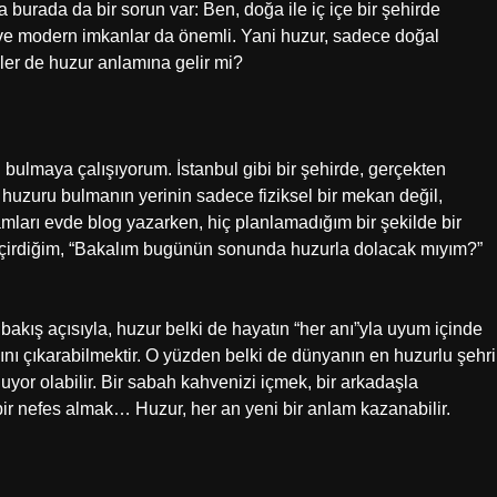
burada da bir sorun var: Ben, doğa ile iç içe bir şehirde
m ve modern imkanlar da önemli. Yani huzur, sadece doğal
yler de huzur anlamına gelir mi?
bulmaya çalışıyorum. İstanbul gibi bir şehirde, gerçekten
huzuru bulmanın yerinin sadece fiziksel bir mekan değil,
ları evde blog yazarken, hiç planlamadığım bir şekilde bir
çirdiğim, “Bakalım bugünün sonunda huzurla dolacak mıyım?”
r bakış açısıyla, huzur belki de hayatın “her anı”yla uyum içinde
adını çıkarabilmektir. O yüzden belki de dünyanın en huzurlu şehri
uyor olabilir. Bir sabah kahvenizi içmek, bir arkadaşla
bir nefes almak… Huzur, her an yeni bir anlam kazanabilir.