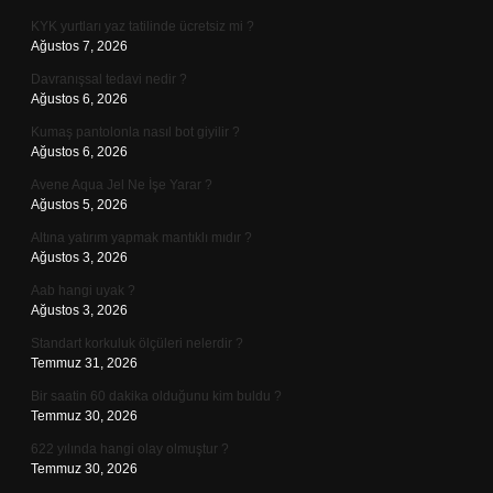
KYK yurtları yaz tatilinde ücretsiz mi ?
Ağustos 7, 2026
Davranışsal tedavi nedir ?
Ağustos 6, 2026
Kumaş pantolonla nasıl bot giyilir ?
Ağustos 6, 2026
Avene Aqua Jel Ne İşe Yarar ?
Ağustos 5, 2026
Altına yatırım yapmak mantıklı mıdır ?
Ağustos 3, 2026
Aab hangi uyak ?
Ağustos 3, 2026
Standart korkuluk ölçüleri nelerdir ?
Temmuz 31, 2026
Bir saatin 60 dakika olduğunu kim buldu ?
Temmuz 30, 2026
622 yılında hangi olay olmuştur ?
Temmuz 30, 2026