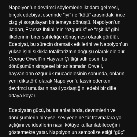
Napolyon’un devrimci söylemlerle iktidara gelmesi,
birçok edebiyat eserinde “iyi” ile “kötü” arasındaki ince
çizgiyi sorgulayan bir temaya dönüştü. Napolyon’un
iktidarı, Fransız İhtilali’nin “özgürlük” ve “eşitlik” gibi
ilkelerinin birer sahteliğe dönüşmesi olarak görülür.
Edebiyat, bu sürecin dramatik etkilerini ve Napolyon’un
yükselişini sıklıkla totalitarizmin doğuşu olarak ele alır.
George Orwell’in Hayvan Çiftliği adlı eseri, bu
dönüşümün simgesel bir anlatımıdır. Orwell,
hayvanların özgürlük mücadelesinin sonunda, onların
yeni diktatörü olarak Napolyon’u tasvir ederken,
devrimci umutların nasıl yozlaştığını edebi bir dille
ortaya koyar.
Edebiyatın gücü, bu tür anlatılarda, devrimlerin ve
dönüşümlerin bireysel seviyede ne tür travmalara yol
açtığını ve ideallerin nasıl kötüye kullanılabileceğini
göstermekte yatar. Napolyon’un sembolize ettiği “güç”