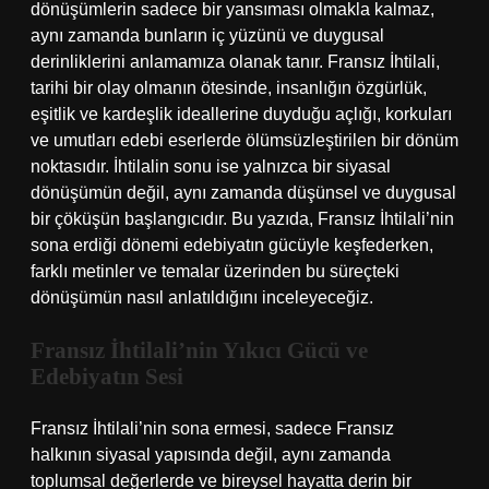
dönüşümlerin sadece bir yansıması olmakla kalmaz,
aynı zamanda bunların iç yüzünü ve duygusal
derinliklerini anlamamıza olanak tanır. Fransız İhtilali,
tarihi bir olay olmanın ötesinde, insanlığın özgürlük,
eşitlik ve kardeşlik ideallerine duyduğu açlığı, korkuları
ve umutları edebi eserlerde ölümsüzleştirilen bir dönüm
noktasıdır. İhtilalin sonu ise yalnızca bir siyasal
dönüşümün değil, aynı zamanda düşünsel ve duygusal
bir çöküşün başlangıcıdır. Bu yazıda, Fransız İhtilali’nin
sona erdiği dönemi edebiyatın gücüyle keşfederken,
farklı metinler ve temalar üzerinden bu süreçteki
dönüşümün nasıl anlatıldığını inceleyeceğiz.
Fransız İhtilali’nin Yıkıcı Gücü ve
Edebiyatın Sesi
Fransız İhtilali’nin sona ermesi, sadece Fransız
halkının siyasal yapısında değil, aynı zamanda
toplumsal değerlerde ve bireysel hayatta derin bir