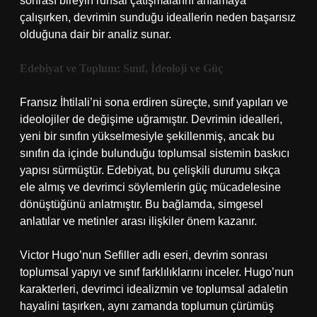
sonrası bireyin ruhsal çatışmalarını anlamaya
çalışırken, devrimin sunduğu ideallerin neden başarısız
olduğuna dair bir analiz sunar.
Edebiyat ve Toplum: Sınıf, İdeoloji ve Güç
Fransız İhtilali’ni sona erdiren süreçte, sınıf yapıları ve
ideolojiler de değişime uğramıştır. Devrimin idealleri,
yeni bir sınıfın yükselmesiyle şekillenmiş, ancak bu
sınıfın da içinde bulunduğu toplumsal sistemin baskıcı
yapısı sürmüştür. Edebiyat, bu çelişkili durumu sıkça
ele almış ve devrimci söylemlerin güç mücadelesine
dönüştüğünü anlatmıştır. Bu bağlamda, simgesel
anlatılar ve metinler arası ilişkiler önem kazanır.
Victor Hugo’nun Sefiller adlı eseri, devrim sonrası
toplumsal yapıyı ve sınıf farklılıklarını inceler. Hugo’nun
karakterleri, devrimci idealizmin ve toplumsal adaletin
hayalini taşırken, aynı zamanda toplumun çürümüş