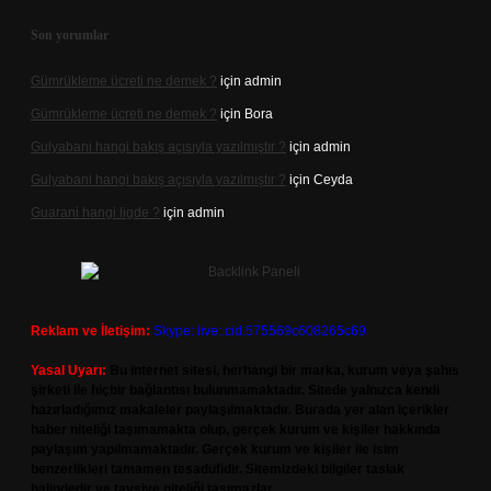
Son yorumlar
Gümrükleme ücreti ne demek ?
için
admin
Gümrükleme ücreti ne demek ?
için
Bora
Gulyabani hangi bakış açısıyla yazılmıştır ?
için
admin
Gulyabani hangi bakış açısıyla yazılmıştır ?
için
Ceyda
Guarani hangi ligde ?
için
admin
Reklam ve İletişim:
Skype: live:.cid.575569c608265c69
Yasal Uyarı:
Bu internet sitesi, herhangi bir marka, kurum veya şahıs
şirketi ile hiçbir bağlantısı bulunmamaktadır. Sitede yalnızca kendi
hazırladığımız makaleler paylaşılmaktadır. Burada yer alan içerikler
haber niteliği taşımamakta olup, gerçek kurum ve kişiler hakkında
paylaşım yapılmamaktadır. Gerçek kurum ve kişiler ile isim
benzerlikleri tamamen tesadüfidir. Sitemizdeki bilgiler taslak
halindedir ve tavsiye niteliği taşımazlar.