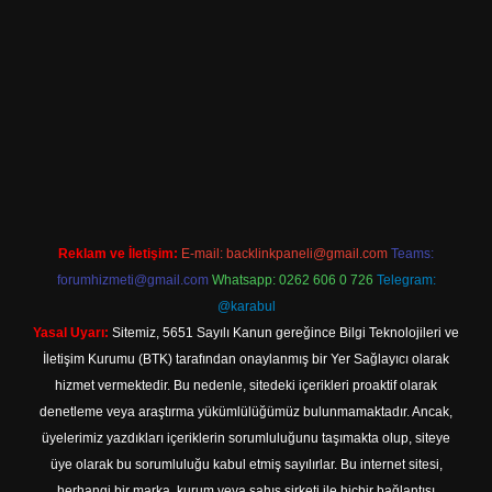
cel giriş
Reklam ve İletişim:
E-mail:
backlinkpaneli@gmail.com
Teams:
forumhizmeti@gmail.com
Whatsapp: 0262 606 0 726
Telegram:
@karabul
Yasal Uyarı:
Sitemiz, 5651 Sayılı Kanun gereğince Bilgi Teknolojileri ve
İletişim Kurumu (BTK) tarafından onaylanmış bir Yer Sağlayıcı olarak
hizmet vermektedir. Bu nedenle, sitedeki içerikleri proaktif olarak
denetleme veya araştırma yükümlülüğümüz bulunmamaktadır. Ancak,
üyelerimiz yazdıkları içeriklerin sorumluluğunu taşımakta olup, siteye
üye olarak bu sorumluluğu kabul etmiş sayılırlar. Bu internet sitesi,
herhangi bir marka, kurum veya şahıs şirketi ile hiçbir bağlantısı