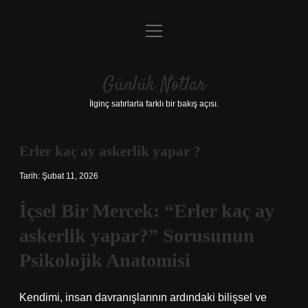
menüyü
Anasayfa
aç
Gizlilik Politikası
Günlük Notlar
Yasal Uyarı
İlginç satırlarla farklı bir bakış açısı.
Hakkımızda
Erler kaç ay askerlik yapar ?
Tarih: Şubat 11, 2026
İçsel Bir Mercek: “Erler kaç ay
askerlik yapar?” Sorusunun
Psikolojik Anatomisi
Kendimi, insan davranışlarının ardındaki bilişsel ve