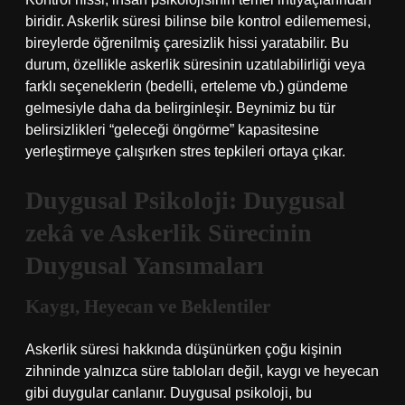
biridir. Askerlik süresi bilinse bile kontrol edilememesi,
bireylerde öğrenilmiş çaresizlik hissi yaratabilir. Bu
durum, özellikle askerlik süresinin uzatılabilirliği veya
farklı seçeneklerin (bedelli, erteleme vb.) gündeme
gelmesiyle daha da belirginleşir. Beynimiz bu tür
belirsizlikleri “geleceği öngörme” kapasitesine
yerleştirmeye çalışırken stres tepkileri ortaya çıkar.
Duygusal Psikoloji:
Duygusal
zekâ
ve Askerlik Sürecinin
Duygusal Yansımaları
Kaygı, Heyecan ve Beklentiler
Askerlik süresi hakkında düşünürken çoğu kişinin
zihninde yalnızca süre tabloları değil, kaygı ve heyecan
gibi duygular canlanır. Duygusal psikoloji, bu