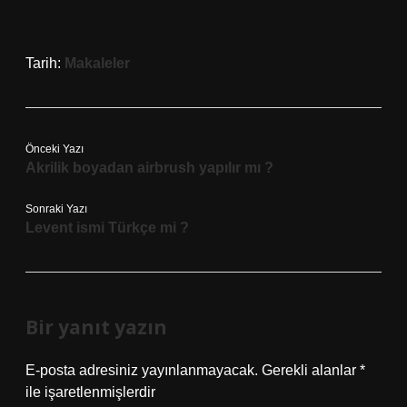
Tarih:
Makaleler
Önceki Yazı
Akrilik boyadan airbrush yapılır mı ?
Sonraki Yazı
Levent ismi Türkçe mi ?
Bir yanıt yazın
E-posta adresiniz yayınlanmayacak.
Gerekli alanlar
*
ile işaretlenmişlerdir