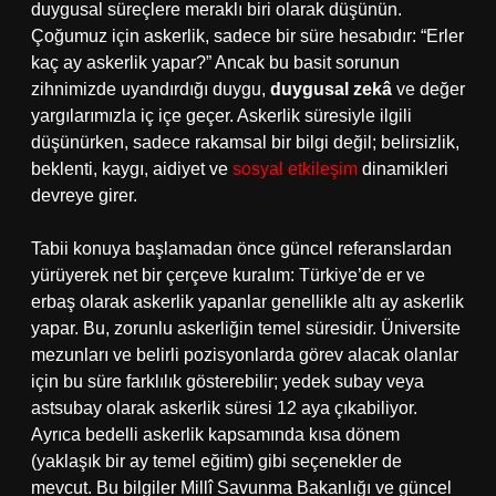
duygusal süreçlere meraklı biri olarak düşünün.
Çoğumuz için askerlik, sadece bir süre hesabıdır: “Erler
kaç ay askerlik yapar?” Ancak bu basit sorunun
zihnimizde uyandırdığı duygu,
duygusal zekâ
ve değer
yargılarımızla iç içe geçer. Askerlik süresiyle ilgili
düşünürken, sadece rakamsal bir bilgi değil; belirsizlik,
beklenti, kaygı, aidiyet ve
sosyal etkileşim
dinamikleri
devreye girer.
Tabii konuya başlamadan önce güncel referanslardan
yürüyerek net bir çerçeve kuralım: Türkiye’de er ve
erbaş olarak askerlik yapanlar genellikle altı ay askerlik
yapar. Bu, zorunlu askerliğin temel süresidir. Üniversite
mezunları ve belirli pozisyonlarda görev alacak olanlar
için bu süre farklılık gösterebilir; yedek subay veya
astsubay olarak askerlik süresi 12 aya çıkabiliyor.
Ayrıca bedelli askerlik kapsamında kısa dönem
(yaklaşık bir ay temel eğitim) gibi seçenekler de
mevcut. Bu bilgiler Millî Savunma Bakanlığı ve güncel