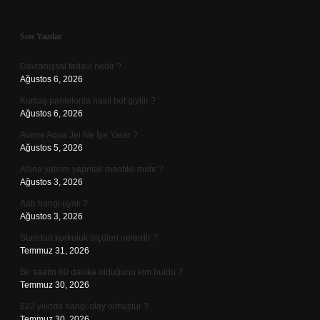
Sidebar
Son Yazılar
Davranışsal tedavi nedir ?
Ağustos 6, 2026
Kumaş pantolonla nasıl bot giyilir ?
Ağustos 6, 2026
Avene Aqua Jel Ne İşe Yarar ?
Ağustos 5, 2026
Altına yatırım yapmak mantıklı mıdır ?
Ağustos 3, 2026
Aab hangi uyak ?
Ağustos 3, 2026
Standart korkuluk ölçüleri nelerdir ?
Temmuz 31, 2026
Bir saatin 60 dakika olduğunu kim buldu ?
Temmuz 30, 2026
622 yılında hangi olay olmuştur ?
Temmuz 30, 2026