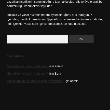
yazdıkları içeriklerin sorumluluğunu taşımakta olup, siteye üye olarak bu
sorumluluğu kabul etmiş sayılırlar.
Hukuka ve yasal düzenlemelere aykırı olduğunu düşündüğünüz
içerikleri,
backlinkpanelicomtr@gmail.com
adresine bildirmeniz halinde,
ilgili içerikler yasal süre içerisinde sitemizden kaldırılacaktır.
Arama
Son Yorumlar
Gümrükleme ücreti ne demek ?
için
admin
Gümrükleme ücreti ne demek ?
için
Bora
Gulyabani hangi bakış açısıyla yazılmıştır ?
için
admin