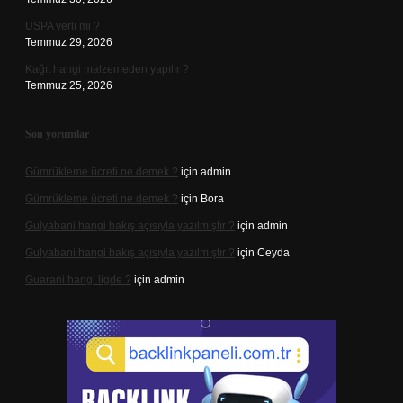
USPA yerli mi ?
Temmuz 29, 2026
Kağıt hangi malzemeden yapılır ?
Temmuz 25, 2026
Son yorumlar
Gümrükleme ücreti ne demek ?
için
admin
Gümrükleme ücreti ne demek ?
için
Bora
Gulyabani hangi bakış açısıyla yazılmıştır ?
için
admin
Gulyabani hangi bakış açısıyla yazılmıştır ?
için
Ceyda
Guarani hangi ligde ?
için
admin