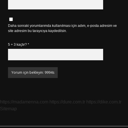
Daha sonraki yorumlarımda kullanılması için adım, e-posta adresim ve
site adresim bu tarayıcıya kaydedilsin.
5 + 3 kaçtır?
*
https://madamenna.com
https://dure.com.tr
https://dike.com.tr
Sitemap