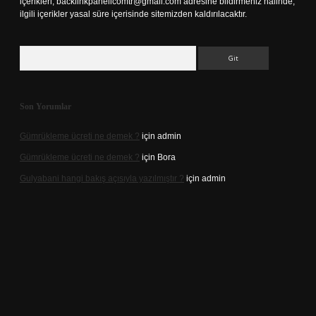
içerikleri,
backlinkpanelicomtr@gmail.com
adresine bildirmeniz halinde,
ilgili içerikler yasal süre içerisinde sitemizden kaldırılacaktır.
Arama
Son Yorumlar
Gümrükleme ücreti ne demek ?
için
admin
Gümrükleme ücreti ne demek ?
için
Bora
Gulyabani hangi bakış açısıyla yazılmıştır ?
için
admin
riş