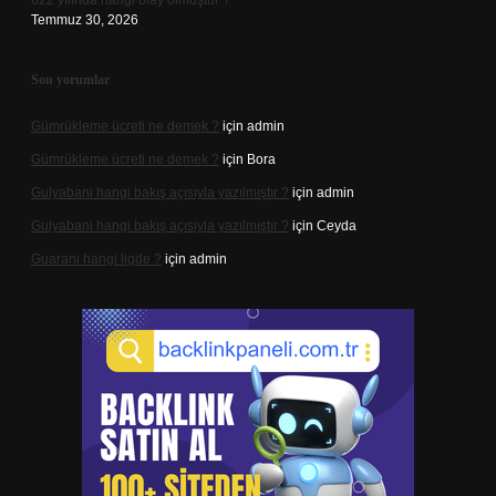
622 yılında hangi olay olmuştur ?
Temmuz 30, 2026
Son yorumlar
Gümrükleme ücreti ne demek ?
için
admin
Gümrükleme ücreti ne demek ?
için
Bora
Gulyabani hangi bakış açısıyla yazılmıştır ?
için
admin
Gulyabani hangi bakış açısıyla yazılmıştır ?
için
Ceyda
Guarani hangi ligde ?
için
admin