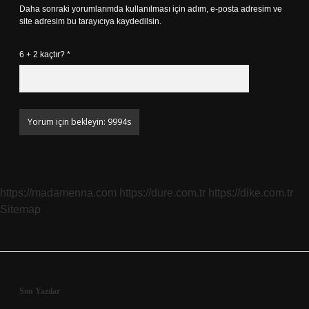
Daha sonraki yorumlarımda kullanılması için adım, e-posta adresim ve
site adresim bu tarayıcıya kaydedilsin.
6 + 2 kaçtır?
*
https://madamenna.com
https://dure.com.tr
https://dike.com.tr
Sitemap
Sidebar
Son Yazılar