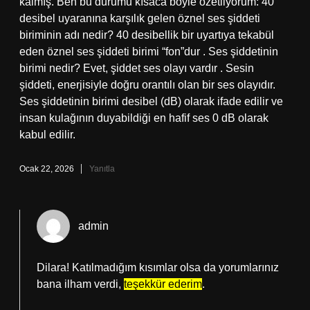
kalmış. Ben bu durumu kısaca böyle özetliyorum: 40
desibel uyaranına karşılık gelen öznel ses şiddeti
biriminin adı nedir? 40 desibellik bir uyartıya tekabül
eden öznel ses şiddeti birimi “fon”dur . Ses şiddetinin
birimi nedir? Evet, şiddet ses olayı vardır . Sesin
şiddeti, enerjisiyle doğru orantılı olan bir ses olayıdır.
Ses şiddetinin birimi desibel (dB) olarak ifade edilir ve
insan kulağının duyabildiği en hafif ses 0 dB olarak
kabul edilir.
Ocak 22, 2026
Yanıtla
admin
Dilara! Katılmadığım kısımlar olsa da yorumlarınız
bana ilham verdi,
teşekkür ederim
.