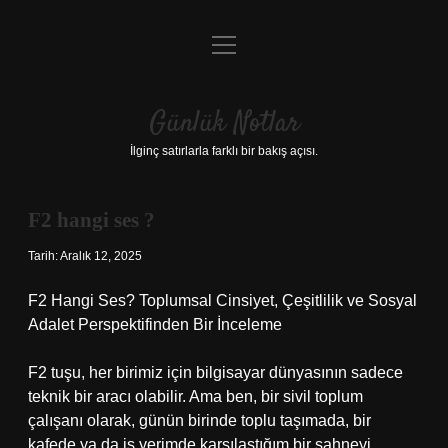
menüyü
Anasayfa
aç
Gizlilik Politikası
Günlük Notlar
Yasal Uyarı
İlginç satırlarla farklı bir bakış açısı.
Hakkımızda
F2 hangi ses ?
Tarih: Aralık 12, 2025
F2 Hangi Ses? Toplumsal Cinsiyet, Çeşitlilik ve Sosyal
Adalet Perspektifinden Bir İnceleme
F2 tuşu, her birimiz için bilgisayar dünyasının sadece
teknik bir aracı olabilir. Ama ben, bir sivil toplum
çalışanı olarak, günün birinde toplu taşımada, bir
kafede ya da iş yerimde karşılaştığım bir sahneyi