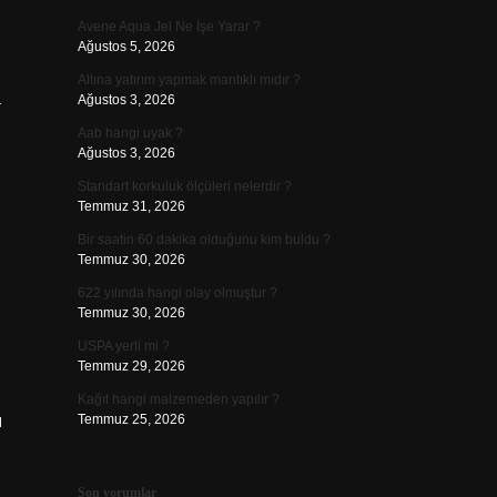
Avene Aqua Jel Ne İşe Yarar ?
Ağustos 5, 2026
Altına yatırım yapmak mantıklı mıdır ?
a
Ağustos 3, 2026
Aab hangi uyak ?
Ağustos 3, 2026
Standart korkuluk ölçüleri nelerdir ?
Temmuz 31, 2026
Bir saatin 60 dakika olduğunu kim buldu ?
Temmuz 30, 2026
622 yılında hangi olay olmuştur ?
Temmuz 30, 2026
USPA yerli mi ?
Temmuz 29, 2026
Kağıt hangi malzemeden yapılır ?
ı
Temmuz 25, 2026
Son yorumlar