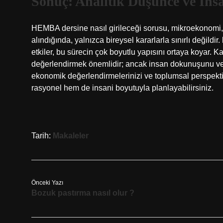
Sonuç: Analitik Düşünce ve İn
HEMBA dersine nasıl girileceği sorusu, mikroekonomi
alındığında, yalnızca bireysel kararlarla sınırlı değildir.
etkiler, bu sürecin çok boyutlu yapısını ortaya koyar. K
değerlendirmek önemlidir; ancak insan dokunuşunu ve 
ekonomik değerlendirmelerinizi ve toplumsal perspekt
rasyonel hem de insani boyutuyla planlayabilirsiniz.
Tarih:
Makaleler
Önceki Yazı
Bozuk pastırma nasıl olur ?