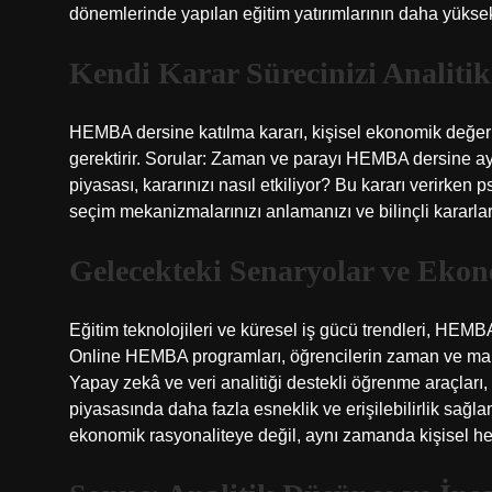
dönemlerinde yapılan eğitim yatırımlarının daha yüksek
Kendi Karar Sürecinizi Analiti
HEMBA dersine katılma kararı, kişisel ekonomik değerl
gerektirir. Sorular: Zaman ve parayı HEMBA dersine ayır
piyasası, kararınızı nasıl etkiliyor? Bu kararı verirken 
seçim mekanizmalarınızı anlamanızı ve bilinçli kararlar
Gelecekteki Senaryolar ve Eko
Eğitim teknolojileri ve küresel iş gücü trendleri, HEMBA
Online HEMBA programları, öğrencilerin zaman ve mal
Yapay zekâ ve veri analitiği destekli öğrenme araçları, bi
piyasasında daha fazla esneklik ve erişilebilirlik sağ
ekonomik rasyonaliteye değil, aynı zamanda kişisel hed