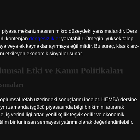
ı, piyasa mekanizmasının mikro düzeydeki yansımalarıdır. Ders
ırlı kontenjan
dengesizlikler
yaratabilir. Örneğin, yüksek talep
aya veya ek kaynaklar ayırmaya eğilimlidir. Bu süreç, klasik arz-
rını etkileyen ekonomik sinyaller sunar.
umsal Etki ve Kamu Politikaları
sımaları
 toplumsal refah üzerindeki sonuçlarını inceler. HEMBA dersine
ynı zamanda işgücü piyasasında bilgi birikimini artırarak
 iş verimliliği artar, yenilikçilik teşvik edilir ve ekonomik
 bir tür insan sermayesi yatırımı olarak değerlendirilebilir.