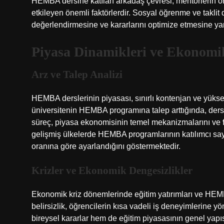
HEMBA dersine katılan arkadaş çevresi, mentörlerin öner
etkileyen önemli faktörlerdir. Sosyal öğrenme ve taklit d
değerlendirmesine ve kararlarını optimize etmesine yard
Piyasa Dinamikleri ve Ekonomi
Arz ve Talep Analizi
HEMBA derslerinin piyasası, sınırlı kontenjan ve yükse
üniversitenin HEMBA programına talep arttığında, ders ü
süreç, piyasa ekonomisinin temel mekanizmalarını ve
gelişmiş ülkelerde HEMBA programlarının katılımcı sayıs
oranına göre ayarlandığını göstermektedir.
Krizler ve Ekonomik Dengesizlikler
Ekonomik kriz dönemlerinde eğitim yatırımları ve HEMBA
belirsizlik, öğrencilerin kısa vadeli iş deneyimlerine 
bireysel kararlar hem de eğitim piyasasının genel yapıs