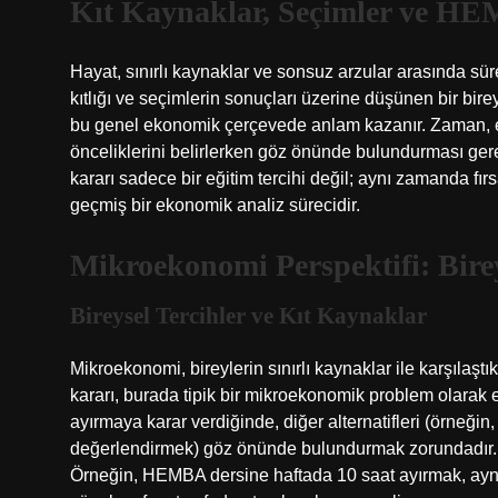
Kıt Kaynaklar, Seçimler ve HE
Hayat, sınırlı kaynaklar ve sonsuz arzular arasında süre
kıtlığı ve seçimlerin sonuçları üzerine düşünen bir bi
bu genel ekonomik çerçevede anlam kazanır. Zaman, ener
önceliklerini belirlerken göz önünde bulundurması ge
kararı sadece bir eğitim tercihi değil; aynı zamanda fırs
geçmiş bir ekonomik analiz sürecidir.
Mikroekonomi Perspektifi: Birey
Bireysel Tercihler ve Kıt Kaynaklar
Mikroekonomi, bireylerin sınırlı kaynaklar ile karşılaşt
kararı, burada tipik bir mikroekonomik problem olarak e
ayırmaya karar verdiğinde, diğer alternatifleri (örneğ
değerlendirmek) göz önünde bulundurmak zorundadır
Örneğin, HEMBA dersine haftada 10 saat ayırmak, ayn