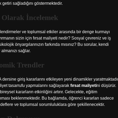
 getiri sağladığını göstermektedir.
k Olarak İncelemek
endirmeler ve toplumsal etkiler arasında bir denge kurmayı
manın sizin için fırsat maliyeti nedir? Sosyal çevreniz ve iş
psikolojik önyargılarınızın farkında mısınız? Bu sorular, kendi
 almanızı sağlar.
nomik Trendler
 dersine giriş kararlarını etkileyen yeni dinamikler yaratmaktadır
iyet tasarrufu yapmalarını sağlayarak
fırsat maliyeti
ni düşürür.
reysel kararların etkinliğini artırır. Gelecekte, eğitim
lanması beklenmektedir. Bu bağlamda, öğrenci kararları sadece
eflere ve toplumsal sorumluluklara göre şekillenecektir.