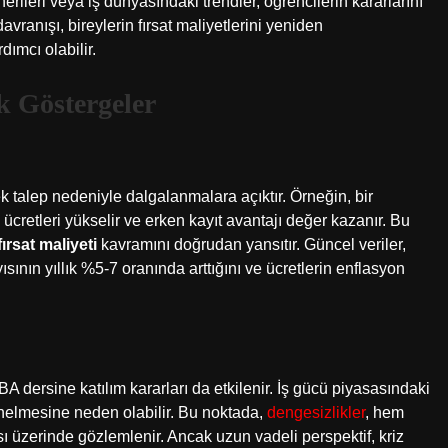
ileri veya iş dünyasındaki trendler, öğrencilerin kararlarını
avranışı, bireylerin fırsat maliyetlerini yeniden
ımcı olabilir.
k Göstergeler
k talep nedeniyle dalgalanmalara açıktır. Örneğin, bir
cretleri yükselir ve erken kayıt avantajı değer kazanır. Bu
fırsat maliyeti
kavramını doğrudan yansıtır. Güncel veriler,
ının yıllık %5-7 oranında arttığını ve ücretlerin enflasyon
 dersine katılım kararları da etkilenir. İş gücü piyasasındaki
yönelmesine neden olabilir. Bu noktada,
dengesizlikler
, hem
ı üzerinde gözlemlenir. Ancak uzun vadeli perspektif, kriz