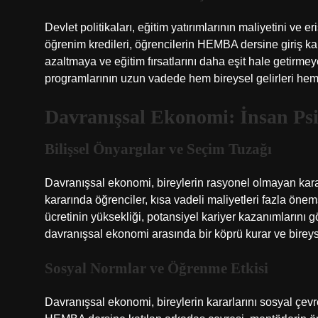
Devlet politikaları, eğitim yatırımlarının maliyetini ve eri
öğrenim kredileri, öğrencilerin HEMBA dersine giriş kar
azaltmaya ve eğitim fırsatlarını daha eşit hale getirmey
programlarının uzun vadede hem bireysel gelirleri hem
Davranışsal Ekonomi: İnsan Psi
Bilişsel Önyargılar ve Seçim Tuzağı
Davranışsal ekonomi, bireylerin rasyonel olmayan karar
kararında öğrenciler, kısa vadeli maliyetleri fazla önems
ücretinin yüksekliği, potansiyel kariyer kazanımlarını 
davranışsal ekonomi arasında bir köprü kurar ve bireysel
Sosyal Normlar ve Öğrenme Etkisi
Davranışsal ekonomi, bireylerin kararlarını sosyal çevr