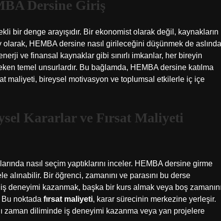
MBA Dersine Giriş
kli bir denge arayışıdır. Bir ekonomist olarak değil, kaynakların
rey olarak, HEMBA dersine nasıl girileceğini düşünmek de aslınd
ji ve finansal kaynaklar gibi sınırlı imkanlar, her bireyin
reken temel unsurlardır. Bu bağlamda, HEMBA dersine katılma
at maliyeti, bireysel motivasyon ve toplumsal etkilerle iç içe
sel Kararlar ve Fırsat Maliyeti
ıklarında nasıl seçim yaptıklarını inceler. HEMBA dersine girme
le alınabilir. Bir öğrenci, zamanını ve parasını bu derse
in, iş deneyimi kazanmak, başka bir kurs almak veya boş zamanın
. Bu noktada
fırsat maliyeti
, karar sürecinin merkezine yerleşir.
ı zaman diliminde iş deneyimi kazanma veya yan projelere