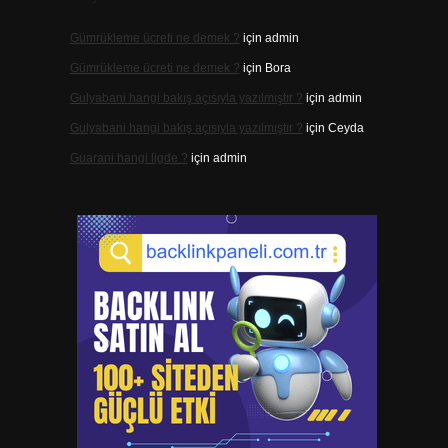
Gümrükleme ücreti ne demek ?
için
admin
Gümrükleme ücreti ne demek ?
için
Bora
Gulyabani hangi bakış açısıyla yazılmıştır ?
için
admin
Gulyabani hangi bakış açısıyla yazılmıştır ?
için
Ceyda
Guarani hangi ligde ?
için
admin