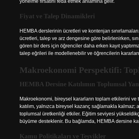
yönelme fırsatını feda etmek anlamına gelir.
Fiyat ve Talep Dinamikleri
HEMBA derslerinin ücretleri ve kontenjan sınırlamalar
ücretleri, talep ve arz dengesine göre belirlenirken, sın
gören bir ders için öğrenciler daha erken kayıt yaptırm
talep eğrileri ile modellenebilir ve öğrencilerin kararla
Makroekonomi Perspektifi: Topl
HEMBA Dersine Katılımın Toplumsal Yan
Makroekonomi, bireysel kararların toplam etkilerini ve
katılım, yalnızca bireysel kazanç sağlamakla kalmaz; a
toplumsal üretkenliği etkiler. Eğitim seviyesi yükseldikçe,
büyüme desteklenir. Bu bağlamda, HEMBA dersine katılım
Kamu Politikaları ve Teşvikler