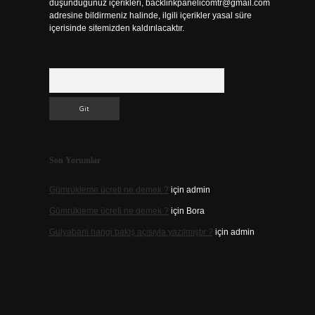
düşündüğünüz içerikleri,
backlinkpanelicomtr@gmail.com
adresine bildirmeniz halinde, ilgili içerikler yasal süre
içerisinde sitemizden kaldırılacaktır.
Arama
Son Yorumlar
Gümrükleme ücreti ne demek ?
için
admin
Gümrükleme ücreti ne demek ?
için
Bora
Gulyabani hangi bakış açısıyla yazılmıştır ?
için
admin