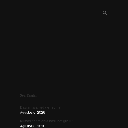
Sidebar
Son Yazılar
ilbet güncel
Davranışsal tedavi nedir ?
Ağustos 6, 2026
Kumaş pantolonla nasıl bot giyilir ?
Ağustos 6, 2026