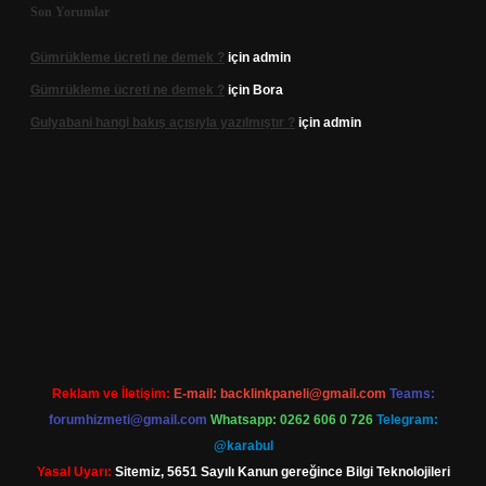
Son Yorumlar
Gümrükleme ücreti ne demek ?
için
admin
Gümrükleme ücreti ne demek ?
için
Bora
Gulyabani hangi bakış açısıyla yazılmıştır ?
için
admin
l giriş
Reklam ve İletişim:
E-mail:
backlinkpaneli@gmail.com
Teams:
forumhizmeti@gmail.com
Whatsapp: 0262 606 0 726
Telegram:
@karabul
Yasal Uyarı:
Sitemiz, 5651 Sayılı Kanun gereğince Bilgi Teknolojileri