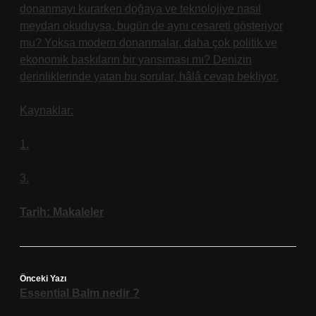
donanmayı kurarken doğaya ve teknolojiye nasıl
meydan okuduysa, bugün de aynı cesareti gösteriyor
mu? Yoksa modern donanmalar, daha çok politik ve
ekonomik baskıların bir yansıması mı? Denizin
derinliklerinde yatan bu sorular, hâlâ cevap bekliyor.
Kaynaklar:
1.
3.
Tarih:
Makaleler
Önceki Yazı
Essential Balm nedir ?