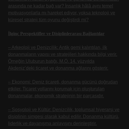
arasında ne kadar bağ var? İnsanlık hâlâ aynı temel
motivasyonlarla mı hareket ediyor, yoksa teknoloji ve
küresel strateji tüm oyunu değiştirdi mi?
İlginç Perspektifler ve Disiplinlerarası Bağlantılar
– Arkeoloji ve Denizcilik: Antik gemi kalıntıları, ilk
donanmaların yapısı ve stratejileri hakkında bilgi verir.
Örneğin Uluburun batığı, M.Ö. 14. yüzyılda
Akdeniz’deki ticaret ve donanma ağlarını gösterir.
– Ekonomi: Deniz ticareti, donanma gücünü doğrudan
etkiler. Ticaret yollarını korumak için oluşturulan
donanmalar, ekonomik stratejinin bir parçasıdır.
– Sosyoloji ve Kültür: Denizcilik, toplumsal hiyerarşi ve
disiplinin simgesi olarak kabul edilir. Donanma kültürü,
liderlik ve dayanışma anlayışını derinleştirir.