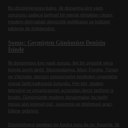
Bu disiplinlerarası bakış,
ilk donanma kim yaptı
sorusunu sadece tarihsel bir merak olmaktan çıkarır;
modern dünyadaki denizcilik politikaları ve kültürel
etkilerle de ilişkilendirir.
Sonuç: Geçmişten Günümüze Denizin
İzinde
İlk donanmayı kim yaptı sorusu, tek bir uygarlık veya
kişiyle sınırlı değil. Mezopotamya, Mısır, Fenike, Yunan
ve Vikingler, denizin potansiyelini keşfeden uygarlıklar
olarak farklı katkılarda bulundu. Her biri, strateji,
teknoloji ve organizasyon açısından deniz tarihine iz
bıraktı. Günümüzde modern donanmalar, bu tarihi
mirası alıp küresel güç, savunma ve diplomasi aracı
hâline getiriyor.
Düşünülmesi gereken bir başka soru da şu: İnsanlık, ilk