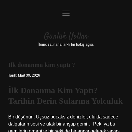
menüyü
Anasayfa
aç
Gizlilik Politikası
Günlük Notlar
Yasal Uyarı
İlginç satırlarla farklı bir bakış açısı.
Hakkımızda
Ilk donanma kim yaptı ?
Tarih: Mart 30, 2026
İlk Donanma Kim Yaptı?
Tarihin Derin Sularına Yolculuk
Bir düşünün: Uçsuz bucaksız denizler, ufukta sadece
dalgaların sesi ve ufak bir ahşap gemi… Peki ya bu
gemilerin organize bir şekilde bir araya gelerek savaş