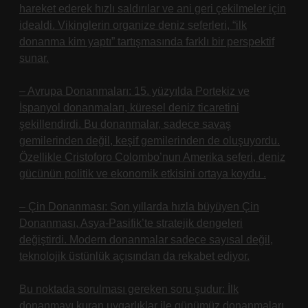
hareket ederek hızlı saldırılar ve ani geri çekilmeler için
idealdi. Vikinglerin organize deniz seferleri, “ilk
donanma kim yaptı” tartışmasında farklı bir perspektif
sunar.
– Avrupa Donanmaları: 15. yüzyılda Portekiz ve
İspanyol donanmaları, küresel deniz ticaretini
şekillendirdi. Bu donanmalar, sadece savaş
gemilerinden değil, keşif gemilerinden de oluşuyordu.
Özellikle Cristoforo Colombo’nun Amerika seferi, deniz
gücünün politik ve ekonomik etkisini ortaya koydu
.
– Çin Donanması: Son yıllarda hızla büyüyen Çin
Donanması, Asya-Pasifik’te stratejik dengeleri
değiştirdi. Modern donanmalar sadece sayısal değil,
teknolojik üstünlük açısından da rekabet ediyor.
Bu noktada sorulması gereken soru şudur: İlk
donanmayı kuran uygarlıklar ile günümüz donanmaları