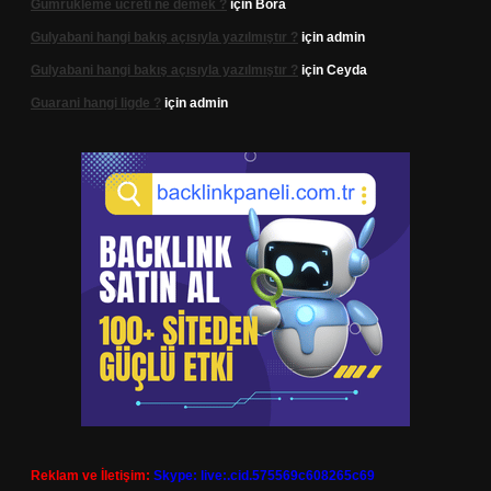
Gümrükleme ücreti ne demek ?
için
Bora
Gulyabani hangi bakış açısıyla yazılmıştır ?
için
admin
Gulyabani hangi bakış açısıyla yazılmıştır ?
için
Ceyda
Guarani hangi ligde ?
için
admin
Reklam ve İletişim:
Skype: live:.cid.575569c608265c69