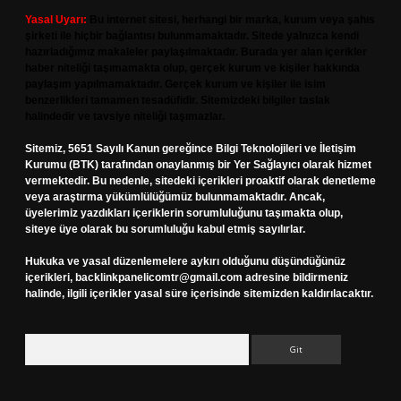
Yasal Uyarı:
Bu internet sitesi, herhangi bir marka, kurum veya şahıs
şirketi ile hiçbir bağlantısı bulunmamaktadır. Sitede yalnızca kendi
hazırladığımız makaleler paylaşılmaktadır. Burada yer alan içerikler
haber niteliği taşımamakta olup, gerçek kurum ve kişiler hakkında
paylaşım yapılmamaktadır. Gerçek kurum ve kişiler ile isim
benzerlikleri tamamen tesadüfidir. Sitemizdeki bilgiler taslak
halindedir ve tavsiye niteliği taşımazlar.
Sitemiz, 5651 Sayılı Kanun gereğince Bilgi Teknolojileri ve İletişim
Kurumu (BTK) tarafından onaylanmış bir Yer Sağlayıcı olarak hizmet
vermektedir. Bu nedenle, sitedeki içerikleri proaktif olarak denetleme
veya araştırma yükümlülüğümüz bulunmamaktadır. Ancak,
üyelerimiz yazdıkları içeriklerin sorumluluğunu taşımakta olup,
siteye üye olarak bu sorumluluğu kabul etmiş sayılırlar.
Hukuka ve yasal düzenlemelere aykırı olduğunu düşündüğünüz
içerikleri,
backlinkpanelicomtr@gmail.com
adresine bildirmeniz
halinde, ilgili içerikler yasal süre içerisinde sitemizden kaldırılacaktır.
Arama