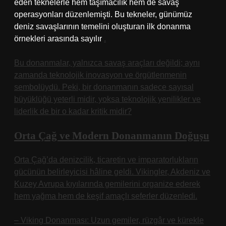
eden teknelerle hem taşımacılık hem de savaş
operasyonları düzenlemişti. Bu tekneler, günümüz
deniz savaşlarının temelini oluşturan ilk donanma
örnekleri arasında sayılır
.
Bu donanmalar, yalnızca savaş araçları değildi; aynı
zamanda teknolojik inovasyon ve örgütlenmenin
sembolüydü. Peki, bir donanmanın sadece sayısal
büyüklüğü yeterli midir, yoksa teknolojik yenilikler ve
liderlik de bir o kadar kritik midir?
Orta Çağ ve Modern Donanmanın Doğuşu
Orta Çağ’da denizcilik, ticaretin ve imparatorlukların
gücünün belirleyicisi hâline geldi. Vikingler, Akdeniz ve
Kuzey Avrupa kıyılarında gemilerini organize ederek
hem yağma hem de keşif amaçlı seferler düzenledi.
– Viking Donanması: Uzun gemiler, rüzgâr ve kürekle