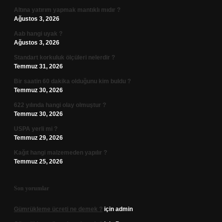
Altına yatırım yapmak mantıklı mıdır ?
Ağustos 3, 2026
Aab hangi uyak ?
Ağustos 3, 2026
Standart korkuluk ölçüleri nelerdir ?
Temmuz 31, 2026
Bir saatin 60 dakika olduğunu kim buldu ?
Temmuz 30, 2026
622 yılında hangi olay olmuştur ?
Temmuz 30, 2026
USPA yerli mi ?
Temmuz 29, 2026
Kağıt hangi malzemeden yapılır ?
Temmuz 25, 2026
Son yorumlar
Gümrükleme ücreti ne demek ?
için
admin