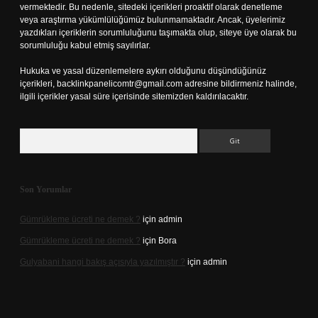
vermektedir. Bu nedenle, sitedeki içerikleri proaktif olarak denetleme
veya araştırma yükümlülüğümüz bulunmamaktadır. Ancak, üyelerimiz
yazdıkları içeriklerin sorumluluğunu taşımakta olup, siteye üye olarak bu
sorumluluğu kabul etmiş sayılırlar.
Hukuka ve yasal düzenlemelere aykırı olduğunu düşündüğünüz
içerikleri,
backlinkpanelicomtr@gmail.com
adresine bildirmeniz halinde,
ilgili içerikler yasal süre içerisinde sitemizden kaldırılacaktır.
Arama
Son Yorumlar
Gümrükleme ücreti ne demek ?
için
admin
Gümrükleme ücreti ne demek ?
için
Bora
Gulyabani hangi bakış açısıyla yazılmıştır ?
için
admin