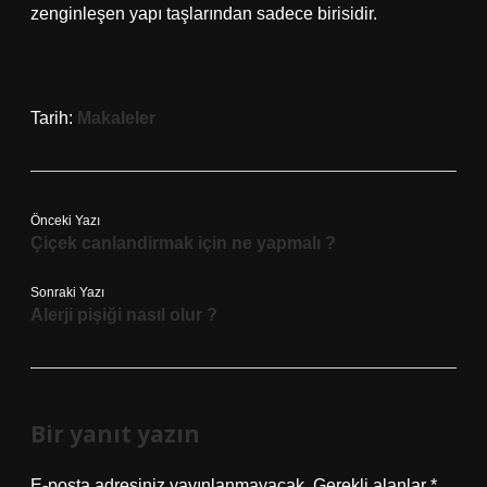
zenginleşen yapı taşlarından sadece birisidir.
Tarih:
Makaleler
Önceki Yazı
Çiçek canlandirmak için ne yapmalı ?
Sonraki Yazı
Alerji pişiği nasıl olur ?
Bir yanıt yazın
E-posta adresiniz yayınlanmayacak.
Gerekli alanlar
*