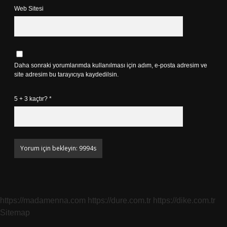
Web Sitesi
Daha sonraki yorumlarımda kullanılması için adım, e-posta adresim ve
site adresim bu tarayıcıya kaydedilsin.
5 + 3 kaçtır?
*
https://madamenna.com
https://dure.com.tr
https://dike.com.tr
Sitemap