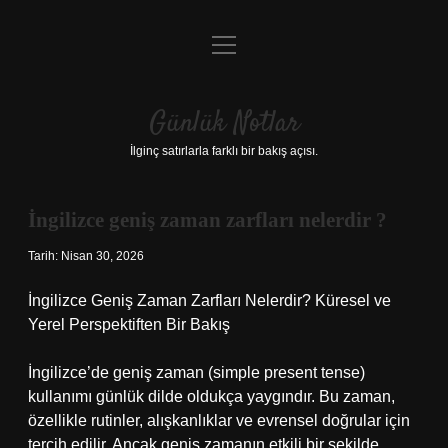
menüyü
Anasayfa
aç
Gizlilik Politikası
Günlük Notlar
Yasal Uyarı
İlginç satırlarla farklı bir bakış açısı.
Hakkımızda
İngilizce geniş zaman zarfları nelerdir ?
Tarih: Nisan 30, 2026
İngilizce Geniş Zaman Zarfları Nelerdir? Küresel ve
Yerel Perspektiften Bir Bakış
İngilizce’de geniş zaman (simple present tense)
kullanımı günlük dilde oldukça yaygındır. Bu zaman,
özellikle rutinler, alışkanlıklar ve evrensel doğrular için
tercih edilir. Ancak geniş zamanın etkili bir şekilde