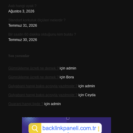
Aab hangi uyak ?
Ağustos 3, 2026
Standart korkuluk ölçüleri nelerdir ?
Temmuz 31, 2026
Bir saatin 60 dakika olduğunu kim buldu ?
Temmuz 30, 2026
Son yorumlar
Gümrükleme ücreti ne demek ?
için
admin
Gümrükleme ücreti ne demek ?
için
Bora
Gulyabani hangi bakış açısıyla yazılmıştır ?
için
admin
Gulyabani hangi bakış açısıyla yazılmıştır ?
için
Ceyda
Guarani hangi ligde ?
için
admin