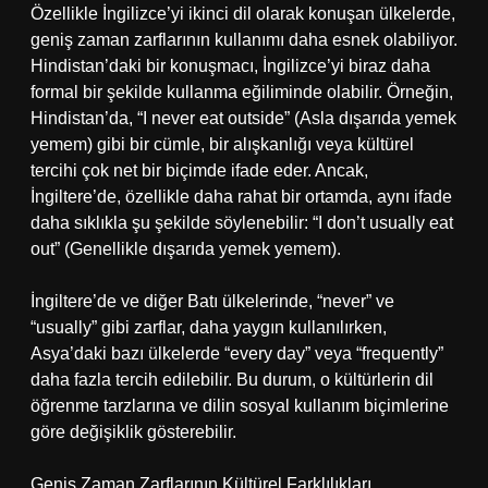
Özellikle İngilizce’yi ikinci dil olarak konuşan ülkelerde,
geniş zaman zarflarının kullanımı daha esnek olabiliyor.
Hindistan’daki bir konuşmacı, İngilizce’yi biraz daha
formal bir şekilde kullanma eğiliminde olabilir. Örneğin,
Hindistan’da, “I never eat outside” (Asla dışarıda yemek
yemem) gibi bir cümle, bir alışkanlığı veya kültürel
tercihi çok net bir biçimde ifade eder. Ancak,
İngiltere’de, özellikle daha rahat bir ortamda, aynı ifade
daha sıklıkla şu şekilde söylenebilir: “I don’t usually eat
out” (Genellikle dışarıda yemek yemem).
İngiltere’de ve diğer Batı ülkelerinde, “never” ve
“usually” gibi zarflar, daha yaygın kullanılırken,
Asya’daki bazı ülkelerde “every day” veya “frequently”
daha fazla tercih edilebilir. Bu durum, o kültürlerin dil
öğrenme tarzlarına ve dilin sosyal kullanım biçimlerine
göre değişiklik gösterebilir.
Geniş Zaman Zarflarının Kültürel Farklılıkları