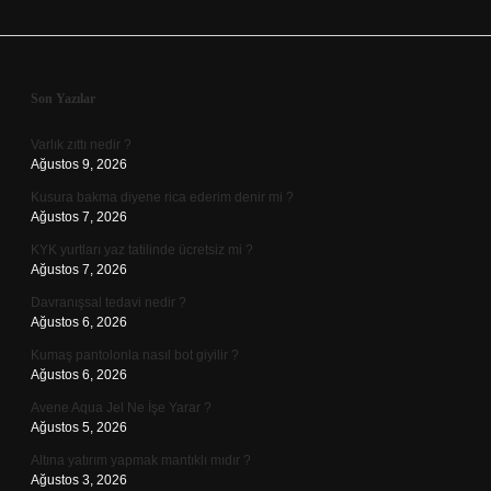
Sidebar
Son Yazılar
Varlık zıttı nedir ?
Ağustos 9, 2026
Kusura bakma diyene rica ederim denir mi ?
Ağustos 7, 2026
KYK yurtları yaz tatilinde ücretsiz mi ?
Ağustos 7, 2026
Davranışsal tedavi nedir ?
Ağustos 6, 2026
Kumaş pantolonla nasıl bot giyilir ?
Ağustos 6, 2026
Avene Aqua Jel Ne İşe Yarar ?
Ağustos 5, 2026
Altına yatırım yapmak mantıklı mıdır ?
Ağustos 3, 2026