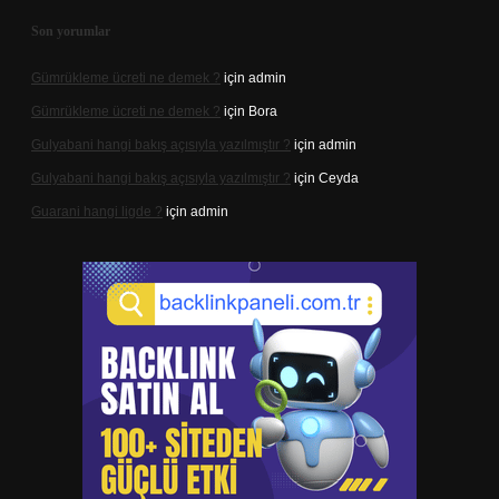
Son yorumlar
Gümrükleme ücreti ne demek ?
için
admin
Gümrükleme ücreti ne demek ?
için
Bora
Gulyabani hangi bakış açısıyla yazılmıştır ?
için
admin
Gulyabani hangi bakış açısıyla yazılmıştır ?
için
Ceyda
Guarani hangi ligde ?
için
admin