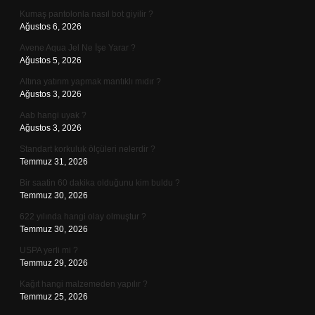
Kumaş pantolonla nasıl bot giyilir ?
Ağustos 6, 2026
Avene Aqua Jel Ne İşe Yarar ?
Ağustos 5, 2026
Altına yatırım yapmak mantıklı mıdır ?
Ağustos 3, 2026
Aab hangi uyak ?
Ağustos 3, 2026
Standart korkuluk ölçüleri nelerdir ?
Temmuz 31, 2026
Bir saatin 60 dakika olduğunu kim buldu ?
Temmuz 30, 2026
622 yılında hangi olay olmuştur ?
Temmuz 30, 2026
USPA yerli mi ?
Temmuz 29, 2026
Kağıt hangi malzemeden yapılır ?
Temmuz 25, 2026