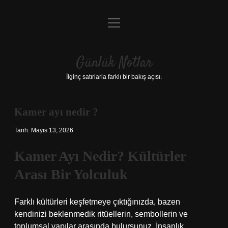
menüyü
Anasayfa
aç
Gizlilik Politikası
Günlük Notlar
Yasal Uyarı
İlginç satırlarla farklı bir bakış açısı.
Hakkımızda
Kamer ayı nedir ?
Tarih: Mayıs 13, 2026
Kamer Ayı Nedir? Kültürler
Arası Bir Yolculuk
Farklı kültürleri keşfetmeye çıktığınızda, bazen
kendinizi beklenmedik ritüellerin, sembollerin ve
toplumsal yapılar arasında bulursunuz. İnsanlık