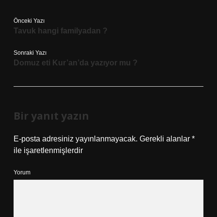
Önceki Yazı
Tavuk hangi familyadan ?
Sonraki Yazı
Domuz eti Kur’an’da yazıyor mu ?
Bir yanıt yazın
E-posta adresiniz yayınlanmayacak.
Gerekli alanlar
*
ile işaretlenmişlerdir
Yorum