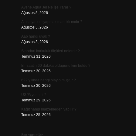
Avene Aqua Jel Ne İşe Yarar ?
Ağustos 5, 2026
Altına yatırım yapmak mantıklı mıdır ?
Ağustos 3, 2026
Aab hangi uyak ?
Ağustos 3, 2026
Standart korkuluk ölçüleri nelerdir ?
Temmuz 31, 2026
Bir saatin 60 dakika olduğunu kim buldu ?
Temmuz 30, 2026
622 yılında hangi olay olmuştur ?
Temmuz 30, 2026
USPA yerli mi ?
Temmuz 29, 2026
Kağıt hangi malzemeden yapılır ?
Temmuz 25, 2026
Son yorumlar