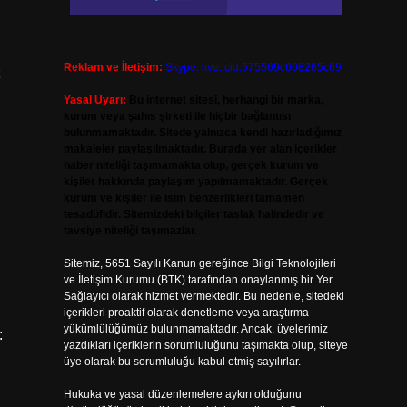
Reklam ve İletişim:
Skype: live:.cid.575569c608265c69
Yasal Uyarı:
Bu internet sitesi, herhangi bir marka,
kurum veya şahıs şirketi ile hiçbir bağlantısı
bulunmamaktadır. Sitede yalnızca kendi hazırladığımız
makaleler paylaşılmaktadır. Burada yer alan içerikler
haber niteliği taşımamakta olup, gerçek kurum ve
kişiler hakkında paylaşım yapılmamaktadır. Gerçek
kurum ve kişiler ile isim benzerlikleri tamamen
tesadüfidir. Sitemizdeki bilgiler taslak halindedir ve
tavsiye niteliği taşımazlar.
Sitemiz, 5651 Sayılı Kanun gereğince Bilgi Teknolojileri
ve İletişim Kurumu (BTK) tarafından onaylanmış bir Yer
Sağlayıcı olarak hizmet vermektedir. Bu nedenle, sitedeki
içerikleri proaktif olarak denetleme veya araştırma
yükümlülüğümüz bulunmamaktadır. Ancak, üyelerimiz
:
yazdıkları içeriklerin sorumluluğunu taşımakta olup, siteye
üye olarak bu sorumluluğu kabul etmiş sayılırlar.
Hukuka ve yasal düzenlemelere aykırı olduğunu