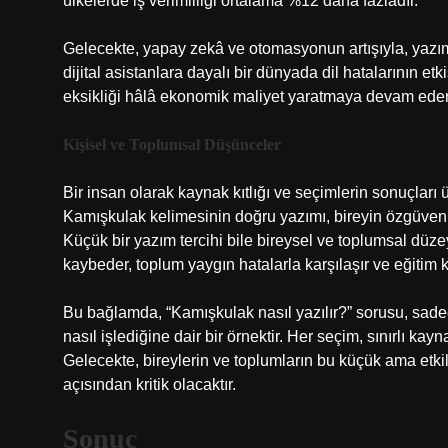
ülkelerde iş verimliliği ortalama %12 daha fazladır.
Gelecekte, yapay zekâ ve otomasyonun artışıyla, yazım 
dijital asistanlara dayalı bir dünyada dil hatalarının e
eksikliği hâlâ ekonomik maliyet yaratmaya devam eder
Kişisel ve Toplumsal Düşünceler
Bir insan olarak kaynak kıtlığı ve seçimlerin sonuçlar
Kamışkulak kelimesinin doğru yazımı, bireyin özgüveni, t
Küçük bir yazım tercihi bile bireysel ve toplumsal dü
kaybeder, toplum yaygın hatalarla karşılaşır ve eğitim k
Bu bağlamda, “Kamışkulak nasıl yazılır?” sorusu, sad
nasıl işlediğine dair bir örnektir. Her seçim, sınırlı kayna
Gelecekte, bireylerin ve toplumların bu küçük ama etkili
açısından kritik olacaktır.
Sonuç