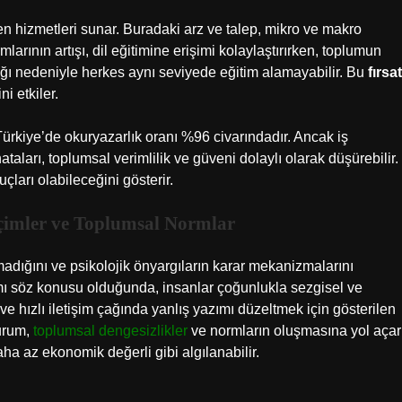
iren hizmetleri sunar. Buradaki arz ve talep, mikro ve makro
rmlarının artışı, dil eğitimine erişimi kolaylaştırırken, toplumun
tlığı nedeniyle herkes aynı seviyede eğitim alamayabilir. Bu
fırsat
i etkiler.
rkiye’de okuryazarlık oranı %96 civarındadır. Ancak iş
ları, toplumsal verimlilik ve güveni dolaylı olarak düşürebilir.
ları olabileceğini gösterir.
eçimler ve Toplumsal Normlar
adığını ve psikolojik önyargıların karar mekanizmalarını
ımı söz konusu olduğunda, insanlar çoğunlukla sezgisel ve
 ve hızlı iletişim çağında yanlış yazımı düzeltmek için gösterilen
durum,
toplumsal dengesizlikler
ve normların oluşmasına yol açar
a az ekonomik değerli gibi algılanabilir.