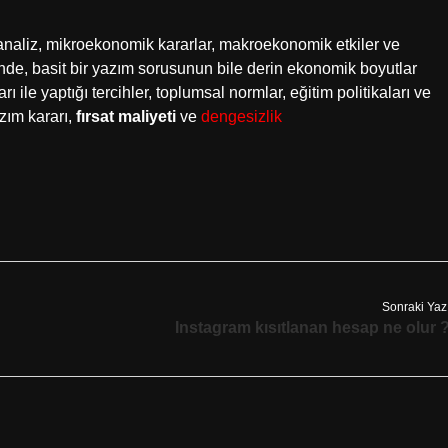
analiz, mikroekonomik kararlar, makroekonomik etkiler ve
inde, basit bir yazım sorusunun bile derin ekonomik boyutlar
rı ile yaptığı tercihler, toplumsal normlar, eğitim politikaları ve
azım kararı,
fırsat maliyeti
ve
dengesizlik
Sonraki Yaz
Instagram kısıtlanan hesap ne olur 