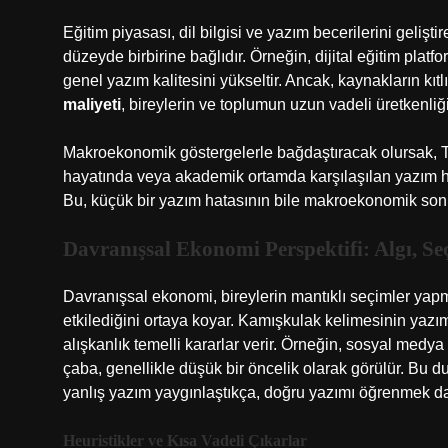
Eğitim piyasası, dil bilgisi ve yazım becerilerini gelişt
düzeyde birbirine bağlıdır. Örneğin, dijital eğitim platfo
genel yazım kalitesini yükseltir. Ancak, kaynakların kı
maliyeti
, bireylerin ve toplumun uzun vadeli üretkenliğin
Makroekonomik göstergelerle bağdaştıracak olursak, Tü
hayatında veya akademik ortamda karşılaşılan yazım hata
Bu, küçük bir yazım hatasının bile makroekonomik sonuç
Davranışsal Ekonomi Perspektifi: Algı, S
Davranışsal ekonomi, bireylerin mantıklı seçimler yapm
etkilediğini ortaya koyar. Kamışkulak kelimesinin yaz
alışkanlık temelli kararlar verir. Örneğin, sosyal medya
çaba, genellikle düşük bir öncelik olarak görülür. Bu 
yanlış yazım yaygınlaştıkça, doğru yazımı öğrenmek dah
Heuristikler ve Kısa Vadeli Çıkarlar