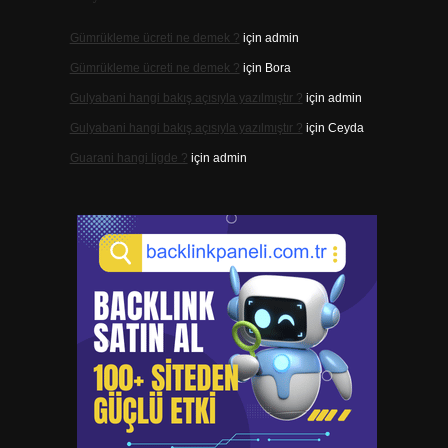
Gümrükleme ücreti ne demek ?
için
admin
Gümrükleme ücreti ne demek ?
için
Bora
Gulyabani hangi bakış açısıyla yazılmıştır ?
için
admin
Gulyabani hangi bakış açısıyla yazılmıştır ?
için
Ceyda
Guarani hangi ligde ?
için
admin