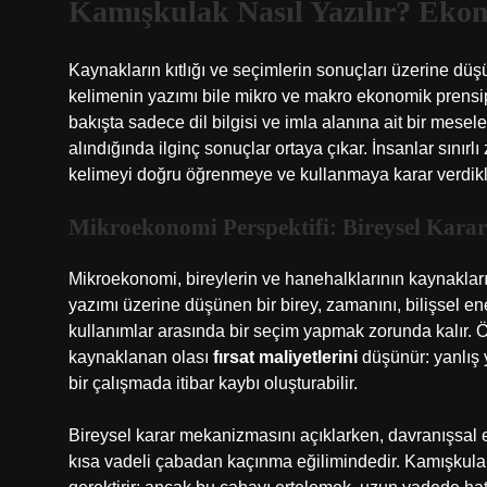
Kamışkulak Nasıl Yazılır? Ekon
Kaynakların kıtlığı ve seçimlerin sonuçları üzerine d
kelimenin yazımı bile mikro ve makro ekonomik prensiplerl
bakışta sadece dil bilgisi ve imla alanına ait bir mese
alındığında ilginç sonuçlar ortaya çıkar. İnsanlar sınır
kelimeyi doğru öğrenmeye ve kullanmaya karar verdikleri, 
Mikroekonomi Perspektifi: Bireysel Kara
Mikroekonomi, bireylerin ve hanehalklarının kaynakların
yazımı üzerine düşünen bir birey, zamanını, bilişsel ene
kullanımlar arasında bir seçim yapmak zorunda kalır. 
kaynaklanan olası
fırsat maliyetlerini
düşünür: yanlış 
bir çalışmada itibar kaybı oluşturabilir.
Bireysel karar mekanizmasını açıklarken, davranışsal e
kısa vadeli çabadan kaçınma eğilimindedir. Kamışkula