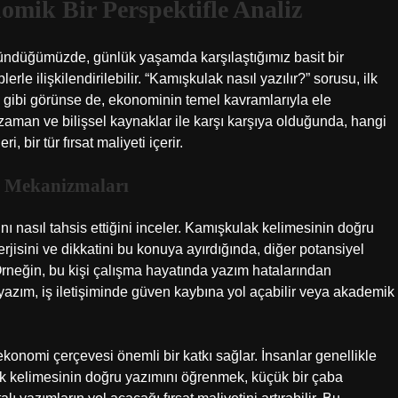
omik Bir Perspektifle Analiz
üşündüğümüzde, günlük yaşamda karşılaştığımız basit bir
e ilişkilendirilebilir. “Kamışkulak nasıl yazılır?” sorusu, ilk
le gibi görünse de, ekonominin temel kavramlarıyla ele
lı zaman ve bilişsel kaynaklar ile karşı karşıya olduğunda, hangi
bir tür fırsat maliyeti içerir.
r Mekanizmaları
ı nasıl tahsis ettiğini inceler. Kamışkulak kelimesinin doğru
rjisini ve dikkatini bu konuya ayırdığında, diğer potansiyel
Örneğin, bu kişi çalışma hayatında yazım hatalarından
yazım, iş iletişiminde güven kaybına yol açabilir veya akademik
konomi çerçevesi önemli bir katkı sağlar. İnsanlar genellikle
k kelimesinin doğru yazımını öğrenmek, küçük bir çaba