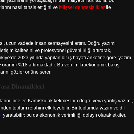
 yazımların yol açacağı fırsat maliyetini artırabilir. Bu
rını nasıl tahsis ettiğini ve
bilişsel dengesizlikler
ile
ması, uzun vadede insan sermayesini artırır. Doğru yazımı
işim kalitesini ve profesyonel güvenilirliği artırarak,
rkiye’de 2023 yılında yapılan bir iş hayatı anketine göre, yazım
lme oranını %18 artırmaktadır. Bu veri, mikroekonomik bakış
larını gözler önüne serer.
asa Dinamikleri
rını inceler. Kamışkulak kelimesinin doğru veya yanlış yazımı,
inden toplum refahını etkileyebilir. Bir toplumda yazım ve dil
r
yaratabilir; bu da ekonomik verimliliği dolaylı olarak etkiler.