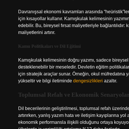
Davranışsal ekonomi kavramları arasında “heüristik”ler 
için kısayollar kullanır. Kamışkulak kelimesinin yazımın
edebilir. Bu, bireysel fırsat maliyetleriyle bağlantılıdı
maliyetlerini artırır.
Kamu Politikaları ve Dil Eğitimi
Kamışkulak kelimesinin doğru yazımı, sadece bireysel b
desteklenebilir bir meseledir. Devletin eğitim politikala
için stratejik araçlar sunar. Örneğin, okul müfredatına
yükseltir ve bilgi iletiminde
dengesizlikleri
azaltır.
Toplumsal Refah ve Ekonomik Senaryola
Dil becerilerinin geliştirilmesi, toplumsal refah üzerinde
artırırken, yanlış yazım hata ve iletişim kayıplarına yol
ekonomik performansla ilişkili olduğunu ortaya koyuyor.