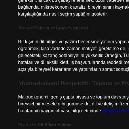
gerektirir; ancak bu çabayı ertelemek, uzun vadede hatalı
bağlamda, mikroekonomik analiz, bireyin sınırlı kaynakla
karşılaştığında nasıl seçim yaptığını gösterir.
Bireysel Yatırım ve İnsan Sermayesi
Bir kişinin dil bilgisi ve yazım becerisine yatırım yap
öğrenmek, kısa vadede zaman maliyeti gerektirse de, ilet
gelecekteki kazanç potansiyelini yükseltir. Örneğin, Tü
hataları ve dil eksiklikleri, iş başvurularında reddedi
açısıyla bireysel kararların ve yatırımların somut sonuç
Makroekonomi Perspektifi: Toplum ve Piy
Makroekonomi, geniş çapta piyasa ve toplum davranışla
bireysel bir mesele gibi görünse de, dil ve iletişim üzer
hatalarının yaygın olması, bilgi iletiminde
dengesizlikle
Piyasa ve Dil Bilgisi Eğitimi