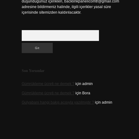
düşündüğünüz içerikleri,
backlinkpanelicomtr@gmail.com
adresine bildirmeniz halinde, ilgili içerikler yasal süre
içerisinde sitemizden kaldırılacaktır.
Arama
Son Yorumlar
Gümrükleme ücreti ne demek ?
için
admin
Gümrükleme ücreti ne demek ?
için
Bora
Gulyabani hangi bakış açısıyla yazılmıştır ?
için
admin